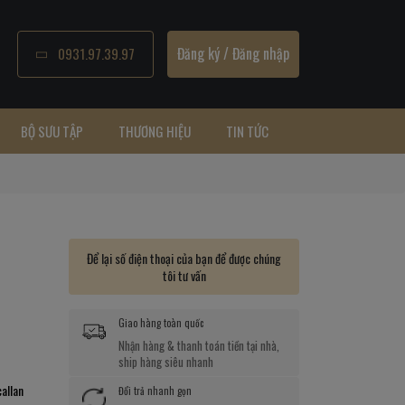
Đăng ký
/
Đăng nhập
0931.97.39.97
BỘ SƯU TẬP
THƯƠNG HIỆU
TIN TỨC
Để lại số điện thoại của bạn để được chúng
tôi tư vấn
Giao hàng toàn quốc
Nhận hàng & thanh toán tiền tại nhà,
ship hàng siêu nhanh
allan
Đổi trả nhanh gọn