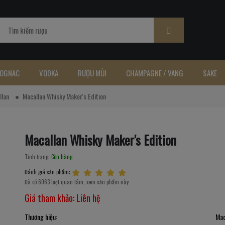
OGNAC
VODKA
RƯỢU MÙI
CHAMPAGNE / VANG
SAKE
llan
Macallan Whisky Maker's Edition
Macallan Whisky Maker's Edition
Tình trạng:
Còn hàng
Đánh giá sản phẩm:
Đã có 6063 lượt quan tâm, xem sản phẩm này
Giá tham khảo:
Liên hệ
Thương hiệu:
Mac