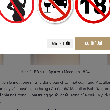
ĐỦ 18 TUỔI
Dưới 18 TUỔI
Hình 1. Bộ sưu tập rượu Macallan 1824
ion là một trong những dòng bán chạy nhất của hãng Macalla
amsay và chuyên gia chưng cất của nhà Macallan Bob Dalgarno
ật hài hoà trong 3 loại thùng gỗ sồi chất lượng của châu Mỹ và
.