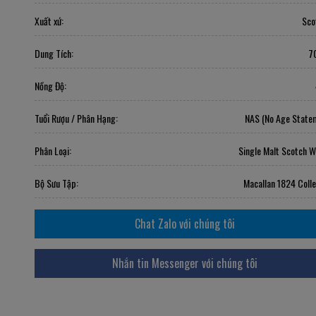
Xuất xứ:
Sco
Dung Tích:
7
Nồng Độ:
Tuổi Rượu / Phân Hạng:
NAS (No Age State
Phân Loại:
Single Malt Scotch W
Bộ Sưu Tập:
Macallan 1824 Colle
Chat Zalo với chúng tôi
Nhắn tin Messenger với chúng tôi