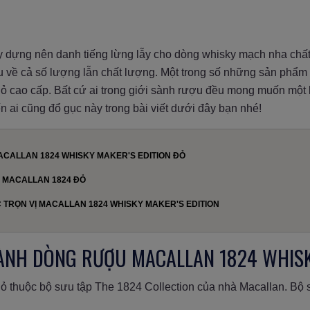
ây dựng nên danh tiếng lừng lẫy cho dòng whisky mạch nha ch
ợu về cả số lượng lẫn chất lượng. Một trong số những sản phẩm
ỏ cao cấp. Bất cứ ai trong giới sành rượu đều mong muốn một l
 ai cũng đổ gục này trong bài viết dưới đây bạn nhé!
ACALLAN 1824 WHISKY MAKER'S EDITION ĐỎ
 MACALLAN 1824 ĐỎ
TRỌN VỊ MACALLAN 1824 WHISKY MAKER'S EDITION
HÀNH DÒNG RƯỢU MACALLAN 1824 WHISK
 thuộc bộ sưu tập The 1824 Collection của nhà Macallan. Bộ s