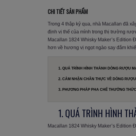
CHI TIẾT SẢN PHẨM
Trong 4 thập kỷ qua, nhà Macallan đã x
định vị thế của mình trong thị trường rư
Macallan 1824 Whisky Maker’s Edition Đ
hơn về hương vị ngọt ngào say đắm khiến
1. QUÁ TRÌNH HÌNH THÀNH DÒNG RƯỢU M
2. CẢM NHẬN CHÂN THỰC VỀ DÒNG RƯỢU
3. PHƯƠNG PHÁP PHA CHẾ THƯỞNG THỨC 
1. QUÁ TRÌNH HÌNH T
Macallan 1824 Whisky Maker’s Edition Đỏ