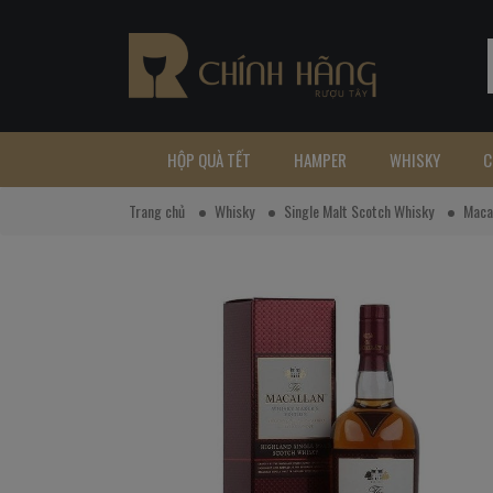
HỘP QUÀ TẾT
HAMPER
WHISKY
C
Trang chủ
Whisky
Single Malt Scotch Whisky
Maca