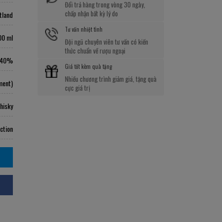
Đổi trả hàng trong vòng 30 ngày,
chấp nhận bất kỳ lý do
tland
Tư vấn nhiệt tình
00 ml
Đội ngũ chuyên viên tư vấn có kiến
thức chuẩn về rượu ngoại
40%
Giá tốt kèm quà tặng
Nhiều chương trình giảm giá, tặng quà
ment)
cực giá trị
hisky
ction