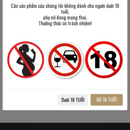
Các sản phẩm của chúng tôi không dành cho người dưới 18
tuổi,
phụ nữ đang mang thai.
Thưởng thức có trách nhiệm!
Rittenhouse Staight Rye
Whiskey
750 ml
/
50%
900,000đ
ĐỦ 18 TUỔI
Dưới 18 TUỔI