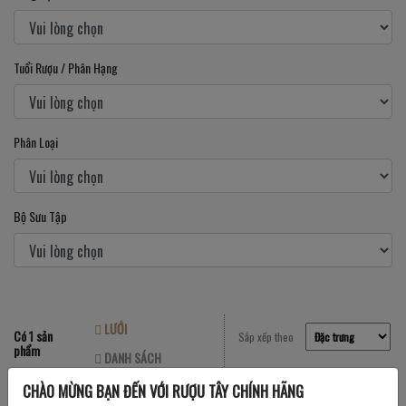
Tuổi Rượu / Phân Hạng
Phân Loại
Bộ Sưu Tập
LƯỚI
Có 1 sản
Sắp xếp theo
phẩm
DANH SÁCH
CHÀO MỪNG BẠN ĐẾN VỚI RƯỢU TÂY CHÍNH HÃNG