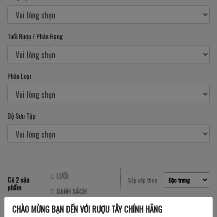
Tuổi Rượu / Phân Hạng
Phân Loại
Bộ Sưu Tập
LƯỚI
Có 2 sản
Sắp xếp theo
phẩm
DANH SÁCH
CHÀO MỪNG BẠN ĐẾN VỚI RƯỢU TÂY CHÍNH HÃNG