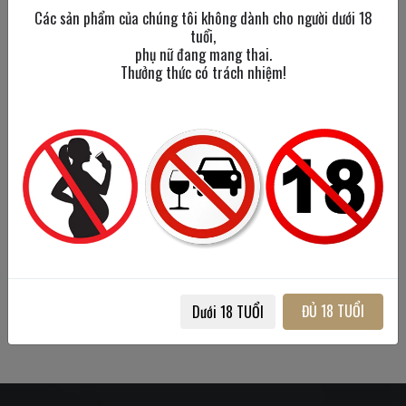
Các sản phẩm của chúng tôi không dành cho người dưới 18
tuổi,
phụ nữ đang mang thai.
Thưởng thức có trách nhiệm!
Noilly Prat Vermouth
Noilly Prat Vermouth 1L
750 ml
/
18%
1000 ml
/
18%
700,000đ
750,000đ
ĐỦ 18 TUỔI
Dưới 18 TUỔI