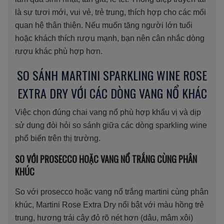
là sự tươi mới, vui vẻ, trẻ trung, thích hợp cho các mối
quan hệ thân thiện. Nếu muốn tặng người lớn tuổi
hoặc khách thích rượu mạnh, bạn nên cân nhắc dòng
rượu khác phù hợp hơn.
SO SÁNH MARTINI SPARKLING WINE ROSE
EXTRA DRY VỚI CÁC DÒNG VANG NỔ KHÁC
Việc chọn đúng chai vang nổ phù hợp khẩu vị và dịp
sử dụng đòi hỏi so sánh giữa các dòng sparkling wine
phổ biến trên thị trường.
SO VỚI PROSECCO HOẶC VANG NỔ TRẮNG CÙNG PHÂN
KHÚC
So với prosecco hoặc vang nổ trắng martini cùng phân
khúc, Martini Rose Extra Dry nổi bật với màu hồng trẻ
trung, hương trái cây đỏ rõ nét hơn (dâu, mâm xôi)