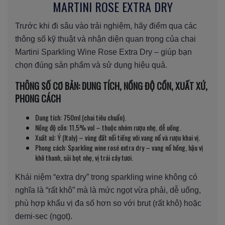
MARTINI ROSE EXTRA DRY
Trước khi đi sâu vào trải nghiệm, hãy điểm qua các
thông số kỹ thuật và nhận diện quan trọng của chai
Martini Sparkling Wine Rose Extra Dry – giúp bạn
chọn đúng sản phẩm và sử dụng hiệu quả.
THÔNG SỐ CƠ BẢN: DUNG TÍCH, NỒNG ĐỘ CỒN, XUẤT XỨ,
PHONG CÁCH
Dung tích: 750ml (chai tiêu chuẩn).
Nồng độ cồn: 11,5% vol – thuộc nhóm rượu nhẹ, dễ uống.
Xuất xứ: Ý (Italy) – vùng đất nổi tiếng với vang nổ và rượu khai vị.
Phong cách: Sparkling wine rosé extra dry – vang nổ hồng, hậu vị
khô thanh, sủi bọt nhẹ, vị trái cây tươi.
Khái niệm “extra dry” trong sparkling wine không có
nghĩa là “rất khô” mà là mức ngọt vừa phải, dễ uống,
phù hợp khẩu vị đa số hơn so với brut (rất khô) hoặc
demi-sec (ngọt).