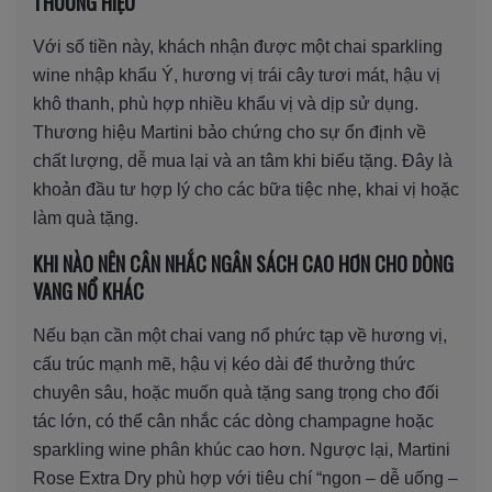
THƯƠNG HIỆU
Với số tiền này, khách nhận được một chai sparkling
wine nhập khẩu Ý, hương vị trái cây tươi mát, hậu vị
khô thanh, phù hợp nhiều khẩu vị và dịp sử dụng.
Thương hiệu Martini bảo chứng cho sự ổn định về
chất lượng, dễ mua lại và an tâm khi biếu tặng. Đây là
khoản đầu tư hợp lý cho các bữa tiệc nhẹ, khai vị hoặc
làm quà tặng.
KHI NÀO NÊN CÂN NHẮC NGÂN SÁCH CAO HƠN CHO DÒNG
VANG NỔ KHÁC
Nếu bạn cần một chai vang nổ phức tạp về hương vị,
cấu trúc mạnh mẽ, hậu vị kéo dài để thưởng thức
chuyên sâu, hoặc muốn quà tặng sang trọng cho đối
tác lớn, có thể cân nhắc các dòng champagne hoặc
sparkling wine phân khúc cao hơn. Ngược lại, Martini
Rose Extra Dry phù hợp với tiêu chí “ngon – dễ uống –