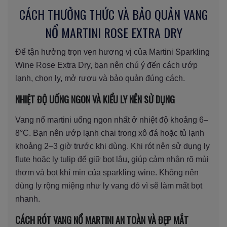
CÁCH THƯỞNG THỨC VÀ BẢO QUẢN VANG
NỔ MARTINI ROSE EXTRA DRY
Để tận hưởng trọn vẹn hương vị của Martini Sparkling
Wine Rose Extra Dry, bạn nên chú ý đến cách ướp
lạnh, chọn ly, mở rượu và bảo quản đúng cách.
NHIỆT ĐỘ UỐNG NGON VÀ KIỂU LY NÊN SỬ DỤNG
Vang nổ martini uống ngon nhất ở nhiệt độ khoảng 6–
8°C. Bạn nên ướp lạnh chai trong xô đá hoặc tủ lạnh
khoảng 2–3 giờ trước khi dùng. Khi rót nên sử dụng ly
flute hoặc ly tulip để giữ bọt lâu, giúp cảm nhận rõ mùi
thơm và bọt khí mịn của sparkling wine. Không nên
dùng ly rộng miệng như ly vang đỏ vì sẽ làm mất bọt
nhanh.
CÁCH RÓT VANG NỔ MARTINI AN TOÀN VÀ ĐẸP MẮT