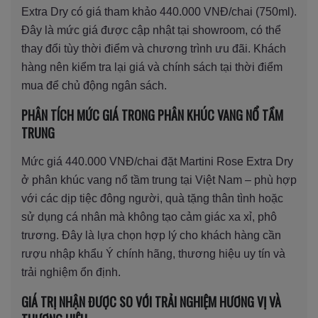
Extra Dry có giá tham khảo 440.000 VNĐ/chai (750ml).
Đây là mức giá được cập nhật tại showroom, có thể
thay đổi tùy thời điểm và chương trình ưu đãi. Khách
hàng nên kiểm tra lại giá và chính sách tại thời điểm
mua để chủ động ngân sách.
PHÂN TÍCH MỨC GIÁ TRONG PHÂN KHÚC VANG NỔ TẦM
TRUNG
Mức giá 440.000 VNĐ/chai đặt Martini Rose Extra Dry
ở phân khúc vang nổ tầm trung tại Việt Nam – phù hợp
với các dịp tiệc đông người, quà tặng thân tình hoặc
sử dụng cá nhân mà không tạo cảm giác xa xỉ, phô
trương. Đây là lựa chọn hợp lý cho khách hàng cần
rượu nhập khẩu Ý chính hãng, thương hiệu uy tín và
trải nghiệm ổn định.
GIÁ TRỊ NHẬN ĐƯỢC SO VỚI TRẢI NGHIỆM HƯƠNG VỊ VÀ