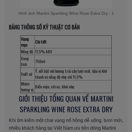
Hình ảnh Martini Sparkling Wine Rose Extra Dry - 1
BẢNG THÔNG SỐ KỸ THUẬT CƠ BẢN
Hạng
Chi tiết
mục
Nồng độ
11,5% ABV
Dung
750ml
tích
Ý, nổi bật với hương trái cây tươi mát, hậu vị khô
Xuất xứ
thanh và nồng độ nhẹ chỉ 11,5%
Nhóm
Biển mặn, citrus, khói nhẹ
hương vị
GIỚI THIỆU TỔNG QUAN VỀ MARTINI
SPARKLING WINE ROSE EXTRA DRY
Khi tìm kiếm một chai vang nổ hồng dễ uống, tươi mới,
nhiều khách hàng tại Việt Nam ưu tiên dòng Martini