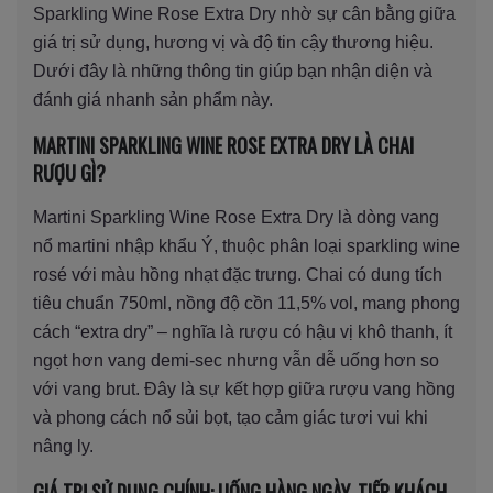
Sparkling Wine Rose Extra Dry nhờ sự cân bằng giữa
giá trị sử dụng, hương vị và độ tin cậy thương hiệu.
Dưới đây là những thông tin giúp bạn nhận diện và
đánh giá nhanh sản phẩm này.
MARTINI SPARKLING WINE ROSE EXTRA DRY LÀ CHAI
RƯỢU GÌ?
Martini Sparkling Wine Rose Extra Dry là dòng vang
nổ martini nhập khẩu Ý, thuộc phân loại sparkling wine
rosé với màu hồng nhạt đặc trưng. Chai có dung tích
tiêu chuẩn 750ml, nồng độ cồn 11,5% vol, mang phong
cách “extra dry” – nghĩa là rượu có hậu vị khô thanh, ít
ngọt hơn vang demi-sec nhưng vẫn dễ uống hơn so
với vang brut. Đây là sự kết hợp giữa rượu vang hồng
và phong cách nổ sủi bọt, tạo cảm giác tươi vui khi
nâng ly.
GIÁ TRỊ SỬ DỤNG CHÍNH: UỐNG HÀNG NGÀY, TIẾP KHÁCH