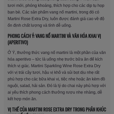
tươi mới, phóng khoáng, thích hợp cho các dịp tụ họp
bạn bè. Các sản phẩm vang nổ martini, trong đó có
Martini Rose Extra Dry, luôn được đánh giá cao về độ
ổn định chất lượng và tính dễ uống.
PHONG CÁCH Ý: VANG NỔ MARTINI VÀ VĂN HÓA KHAI VỊ
(APERITIVO)
Ở Ý, thưởng thức vang nổ martini là một phần của văn
hóa aperitivo – tức là uống nhẹ trước bữa ăn để kích
thích vị giác. Martini Sparkling Wine Rose Extra Dry
với vị trái cây tươi, hậu vị khô và sủi bọt dịu nhẹ rất
phù hợp cho các bữa khai vị, tiệc nhẹ hoặc ăn kèm đồ
nguội, salad, hải sản. Đó là lý do chai này phù hợp với
ai yêu thích phong cách thưởng rượu nhẹ nhàng, dễ
kết hợp món ăn.
VỊ THẾ CỦA MARTINI ROSE EXTRA DRY TRONG PHÂN KHÚC