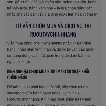
sản, gỏi cuốn, chả giò chiên nhẹ, salad rau trộn, hoặc
trái cây tươi, bánh kem nhẹ – là lựa chọn đáng cân
nhắc cho các bàn tiệc gia đình hoặc liên hoan công ty.
TƯ VẤN CHỌN MUA VÀ DỊCH VỤ TẠI
RUOUTAYCHINHHANG
Việc mua đúng chai rượu martini nhập khẩu chính
hãng, nhận diện tem nhãn và được tư vấn bảo quản,
sử dụng đúng cách rất quan trọng để đảm bảo trải
nghiệm tối ưu.
KINH NGHIỆM CHỌN MUA RƯỢU MARTINI NHẬP KHẨU
CHÍNH HÃNG
Để tránh mua phải hàng trôi nổi, hãy chọn mua tại
showroom/cửa hàng rượu ngoại uy tín như
Ruoutaychinhhang. Khi nhận chai, kiểm tra kỹ tem
nhập khẩu, nhãn phụ tiếng Việt, mã vạch và nhãn gốc