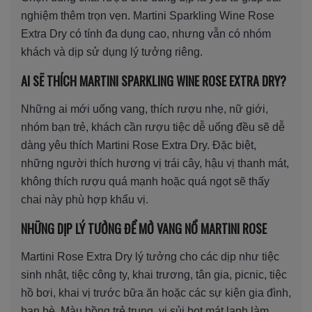
nghiệm thêm trọn vẹn. Martini Sparkling Wine Rose
Extra Dry có tính đa dụng cao, nhưng vẫn có nhóm
khách và dịp sử dụng lý tưởng riêng.
AI SẼ THÍCH MARTINI SPARKLING WINE ROSE EXTRA DRY?
Những ai mới uống vang, thích rượu nhẹ, nữ giới,
nhóm bạn trẻ, khách cần rượu tiệc dễ uống đều sẽ dễ
dàng yêu thích Martini Rose Extra Dry. Đặc biệt,
những người thích hương vị trái cây, hậu vị thanh mát,
không thích rượu quá mạnh hoặc quá ngọt sẽ thấy
chai này phù hợp khẩu vị.
NHỮNG DỊP LÝ TƯỞNG ĐỂ MỞ VANG NỔ MARTINI ROSE
Martini Rose Extra Dry lý tưởng cho các dịp như tiệc
sinh nhật, tiệc công ty, khai trương, tân gia, picnic, tiệc
hồ bơi, khai vị trước bữa ăn hoặc các sự kiện gia đình,
bạn bè. Màu hồng trẻ trung, vị sủi bọt mát lạnh làm