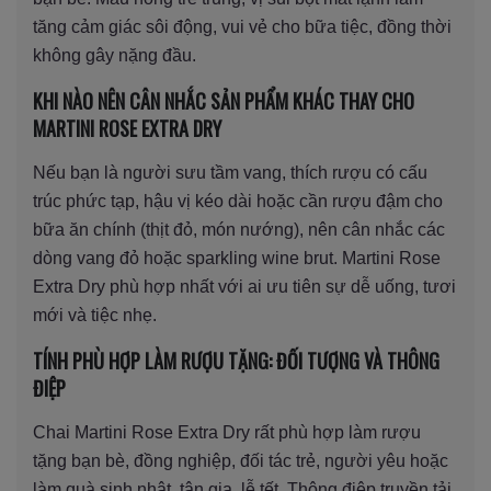
tăng cảm giác sôi động, vui vẻ cho bữa tiệc, đồng thời
không gây nặng đầu.
KHI NÀO NÊN CÂN NHẮC SẢN PHẨM KHÁC THAY CHO
MARTINI ROSE EXTRA DRY
Nếu bạn là người sưu tầm vang, thích rượu có cấu
trúc phức tạp, hậu vị kéo dài hoặc cần rượu đậm cho
bữa ăn chính (thịt đỏ, món nướng), nên cân nhắc các
dòng vang đỏ hoặc sparkling wine brut. Martini Rose
Extra Dry phù hợp nhất với ai ưu tiên sự dễ uống, tươi
mới và tiệc nhẹ.
TÍNH PHÙ HỢP LÀM RƯỢU TẶNG: ĐỐI TƯỢNG VÀ THÔNG
ĐIỆP
Chai Martini Rose Extra Dry rất phù hợp làm rượu
tặng bạn bè, đồng nghiệp, đối tác trẻ, người yêu hoặc
làm quà sinh nhật, tân gia, lễ tết. Thông điệp truyền tải