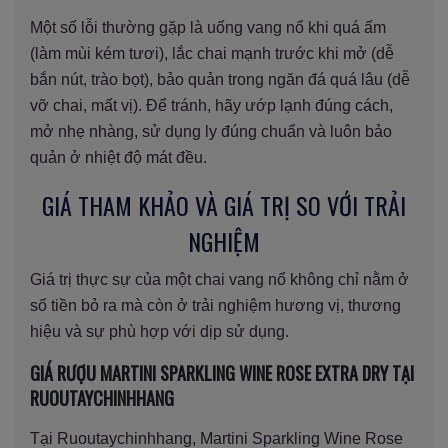
Một số lỗi thường gặp là uống vang nổ khi quá ấm
(làm mùi kém tươi), lắc chai mạnh trước khi mở (dễ
bắn nút, trào bọt), bảo quản trong ngăn đá quá lâu (dễ
vỡ chai, mất vị). Để tránh, hãy ướp lạnh đúng cách,
mở nhẹ nhàng, sử dụng ly đúng chuẩn và luôn bảo
quản ở nhiệt độ mát đều.
GIÁ THAM KHẢO VÀ GIÁ TRỊ SO VỚI TRẢI
NGHIỆM
Giá trị thực sự của một chai vang nổ không chỉ nằm ở
số tiền bỏ ra mà còn ở trải nghiệm hương vị, thương
hiệu và sự phù hợp với dịp sử dụng.
GIÁ RƯỢU MARTINI SPARKLING WINE ROSE EXTRA DRY TẠI
RUOUTAYCHINHHANG
Tại Ruoutaychinhhang, Martini Sparkling Wine Rose