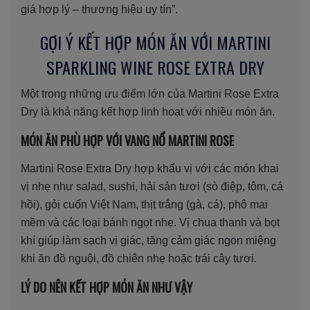
giá hợp lý – thương hiệu uy tín”.
GỢI Ý KẾT HỢP MÓN ĂN VỚI MARTINI
SPARKLING WINE ROSE EXTRA DRY
Một trong những ưu điểm lớn của Martini Rose Extra
Dry là khả năng kết hợp linh hoạt với nhiều món ăn.
MÓN ĂN PHÙ HỢP VỚI VANG NỔ MARTINI ROSE
Martini Rose Extra Dry hợp khẩu vị với các món khai
vị nhẹ như salad, sushi, hải sản tươi (sò điệp, tôm, cá
hồi), gỏi cuốn Việt Nam, thịt trắng (gà, cá), phô mai
mềm và các loại bánh ngọt nhẹ. Vị chua thanh và bọt
khí giúp làm sạch vị giác, tăng cảm giác ngon miệng
khi ăn đồ nguội, đồ chiên nhẹ hoặc trái cây tươi.
LÝ DO NÊN KẾT HỢP MÓN ĂN NHƯ VẬY