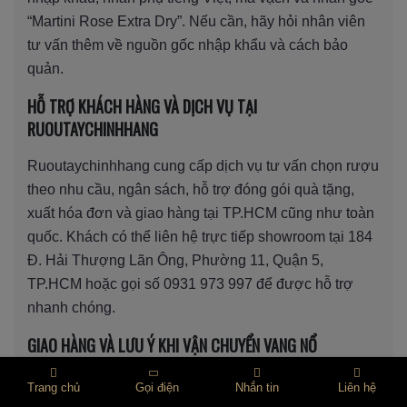
“Martini Rose Extra Dry”. Nếu cần, hãy hỏi nhân viên
tư vấn thêm về nguồn gốc nhập khẩu và cách bảo
quản.
HỖ TRỢ KHÁCH HÀNG VÀ DỊCH VỤ TẠI
RUOUTAYCHINHHANG
Ruoutaychinhhang cung cấp dịch vụ tư vấn chọn rượu
theo nhu cầu, ngân sách, hỗ trợ đóng gói quà tặng,
xuất hóa đơn và giao hàng tại TP.HCM cũng như toàn
quốc. Khách có thể liên hệ trực tiếp showroom tại 184
Đ. Hải Thượng Lãn Ông, Phường 11, Quận 5,
TP.HCM hoặc gọi số 0931 973 997 để được hỗ trợ
nhanh chóng.
GIAO HÀNG VÀ LƯU Ý KHI VẬN CHUYỂN VANG NỔ
Khi giao hàng, vang nổ nên được đóng gói cẩn thận,
Trang chủ
Gọi điện
Nhắn tin
Liên hệ
tránh va đập mạnh, không để lâu trong môi trường quá