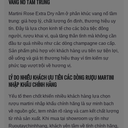
VANG NỔ TẦM TRUNG
Martini Rose Extra Dry nằm ở phân khúc vang nổ tầm
trung: giá hợp lý, chất lượng ổn định, thương hiệu uy
tín. Đây là lựa chọn kinh tế cho các bữa tiệc đông
người, rượu khai vị, quà tặng thân tình mà không cần
đầu tư quá nhiều như các dòng champagne cao cấp.
Sản phẩm phù hợp với khách hàng ưu tiên sự tiện lợi,
dễ uống và giá trị thương hiệu thay vì tìm kiếm sự
phức tạp vượt trội về hương vị.
LÝ DO NHIỀU KHÁCH ƯU TIÊN CÁC DÒNG RƯỢU MARTINI
NHẬP KHẨU CHÍNH HÃNG
Yếu tố then chốt khiến nhiều khách hàng lựa chọn
rượu martini nhập khẩu chính hãng là sự minh bạch
về nguồn gốc, tem nhãn rõ ràng và cam kết chất lượng
từ nhà sản xuất. Khi mua tại showroom uy tín như
Ruoutaychinhhang, khách yên tâm về tính chính hãng,