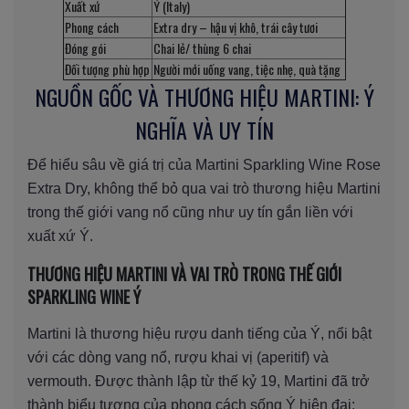
Xuất xứ
Ý (Italy)
Phong cách
Extra dry – hậu vị khô, trái cây tươi
Đóng gói
Chai lẻ/ thùng 6 chai
Đối tượng phù hợp
Người mới uống vang, tiệc nhẹ, quà tặng
NGUỒN GỐC VÀ THƯƠNG HIỆU MARTINI: Ý
NGHĨA VÀ UY TÍN
Để hiểu sâu về giá trị của Martini Sparkling Wine Rose
Extra Dry, không thể bỏ qua vai trò thương hiệu Martini
trong thế giới vang nổ cũng như uy tín gắn liền với
xuất xứ Ý.
THƯƠNG HIỆU MARTINI VÀ VAI TRÒ TRONG THẾ GIỚI
SPARKLING WINE Ý
Martini là thương hiệu rượu danh tiếng của Ý, nổi bật
với các dòng vang nổ, rượu khai vị (aperitif) và
vermouth. Được thành lập từ thế kỷ 19, Martini đã trở
thành biểu tượng của phong cách sống Ý hiện đại: