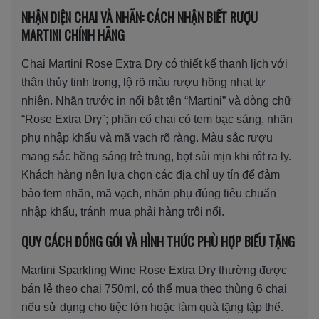
NHẬN DIỆN CHAI VÀ NHÃN: CÁCH NHẬN BIẾT RƯỢU
MARTINI CHÍNH HÃNG
Chai Martini Rose Extra Dry có thiết kế thanh lịch với
thân thủy tinh trong, lộ rõ màu rượu hồng nhạt tự
nhiên. Nhãn trước in nổi bật tên “Martini” và dòng chữ
“Rose Extra Dry”; phần cổ chai có tem bạc sáng, nhãn
phụ nhập khẩu và mã vạch rõ ràng. Màu sắc rượu
mang sắc hồng sáng trẻ trung, bọt sủi mịn khi rót ra ly.
Khách hàng nên lựa chọn các địa chỉ uy tín để đảm
bảo tem nhãn, mã vạch, nhãn phụ đúng tiêu chuẩn
nhập khẩu, tránh mua phải hàng trôi nổi.
QUY CÁCH ĐÓNG GÓI VÀ HÌNH THỨC PHÙ HỢP BIẾU TẶNG
Martini Sparkling Wine Rose Extra Dry thường được
bán lẻ theo chai 750ml, có thể mua theo thùng 6 chai
nếu sử dụng cho tiệc lớn hoặc làm quà tặng tập thể.