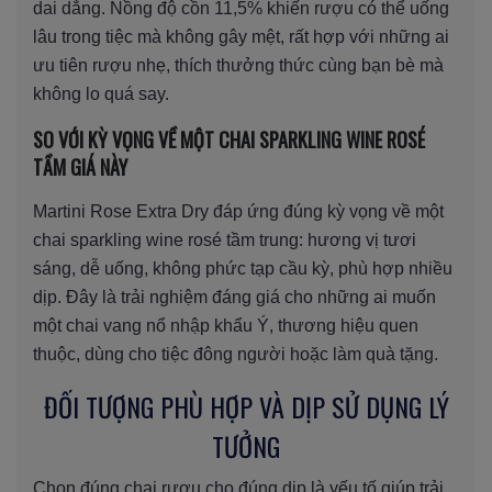
dai dẳng. Nồng độ cồn 11,5% khiến rượu có thể uống
lâu trong tiệc mà không gây mệt, rất hợp với những ai
ưu tiên rượu nhẹ, thích thưởng thức cùng bạn bè mà
không lo quá say.
SO VỚI KỲ VỌNG VỀ MỘT CHAI SPARKLING WINE ROSÉ
TẦM GIÁ NÀY
Martini Rose Extra Dry đáp ứng đúng kỳ vọng về một
chai sparkling wine rosé tầm trung: hương vị tươi
sáng, dễ uống, không phức tạp cầu kỳ, phù hợp nhiều
dịp. Đây là trải nghiệm đáng giá cho những ai muốn
một chai vang nổ nhập khẩu Ý, thương hiệu quen
thuộc, dùng cho tiệc đông người hoặc làm quà tặng.
ĐỐI TƯỢNG PHÙ HỢP VÀ DỊP SỬ DỤNG LÝ
TƯỞNG
Chọn đúng chai rượu cho đúng dịp là yếu tố giúp trải