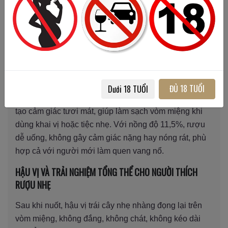
xôi, cùng chút cam chanh nhẹ nhàng – đặc trưng của
các dòng vang hồng Ý.
VỊ TRÊN VÒM MIỆNG: ĐỘ NGỌT – CHUA – KHÔ VÀ CẢM
GIÁC UỐNG
Phong cách “extra dry” giúp Martini Rose Extra Dry có
vị ngọt vừa phải, hậu vị khô thanh, không gắt và không
ĐỦ 18 TUỔI
Dưới 18 TUỔI
quá ngọt như nhiều chai demi-sec. Độ chua cân bằng
tạo cảm giác tươi mát, giúp làm sạch vòm miệng khi
dùng khai vị hoặc tiệc nhẹ. Với nồng độ 11,5%, rượu
dễ uống, không gây cảm giác nặng hay nóng rát, phù
hợp cả với người mới làm quen vang nổ.
HẬU VỊ VÀ TRẢI NGHIỆM TỔNG THỂ CHO NGƯỜI THÍCH
RƯỢU NHẸ
Sau khi nuốt, hậu vị trái cây nhẹ nhàng đọng lại trên
vòm miệng, không đắng, không chát, không kéo dài