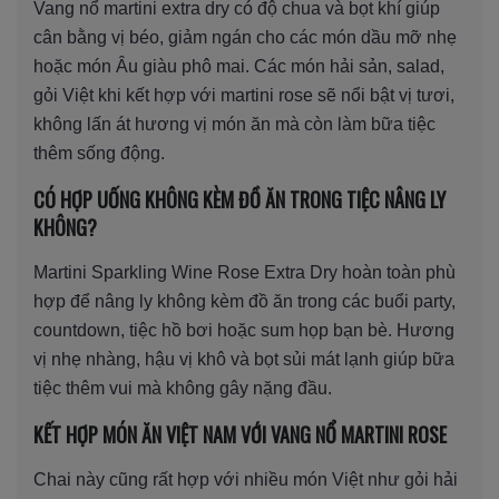
Vang nổ martini extra dry có độ chua và bọt khí giúp
cân bằng vị béo, giảm ngán cho các món dầu mỡ nhẹ
hoặc món Âu giàu phô mai. Các món hải sản, salad,
gỏi Việt khi kết hợp với martini rose sẽ nổi bật vị tươi,
không lấn át hương vị món ăn mà còn làm bữa tiệc
thêm sống động.
CÓ HỢP UỐNG KHÔNG KÈM ĐỒ ĂN TRONG TIỆC NÂNG LY
KHÔNG?
Martini Sparkling Wine Rose Extra Dry hoàn toàn phù
hợp để nâng ly không kèm đồ ăn trong các buổi party,
countdown, tiệc hồ bơi hoặc sum họp bạn bè. Hương
vị nhẹ nhàng, hậu vị khô và bọt sủi mát lạnh giúp bữa
tiệc thêm vui mà không gây nặng đầu.
KẾT HỢP MÓN ĂN VIỆT NAM VỚI VANG NỔ MARTINI ROSE
Chai này cũng rất hợp với nhiều món Việt như gỏi hải