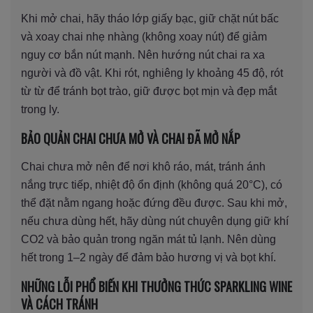
Khi mở chai, hãy tháo lớp giấy bạc, giữ chặt nút bấc
và xoay chai nhẹ nhàng (không xoay nút) để giảm
nguy cơ bắn nút mạnh. Nên hướng nút chai ra xa
người và đồ vật. Khi rót, nghiêng ly khoảng 45 độ, rót
từ từ để tránh bọt trào, giữ được bọt mịn và đẹp mắt
trong ly.
BẢO QUẢN CHAI CHƯA MỞ VÀ CHAI ĐÃ MỞ NẮP
Chai chưa mở nên để nơi khô ráo, mát, tránh ánh
nắng trực tiếp, nhiệt độ ổn định (không quá 20°C), có
thể đặt nằm ngang hoặc đứng đều được. Sau khi mở,
nếu chưa dùng hết, hãy dùng nút chuyên dụng giữ khí
CO2 và bảo quản trong ngăn mát tủ lạnh. Nên dùng
hết trong 1–2 ngày để đảm bảo hương vị và bọt khí.
NHỮNG LỖI PHỔ BIẾN KHI THƯỞNG THỨC SPARKLING WINE
VÀ CÁCH TRÁNH