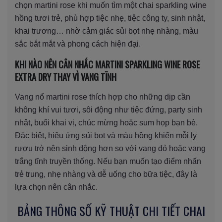
chọn martini rose khi muốn tìm một chai sparkling wine
hồng tươi trẻ, phù hợp tiệc nhẹ, tiệc công ty, sinh nhật,
khai trương… nhờ cảm giác sủi bọt nhẹ nhàng, màu
sắc bắt mắt và phong cách hiện đại.
KHI NÀO NÊN CÂN NHẮC MARTINI SPARKLING WINE ROSE
EXTRA DRY THAY VÌ VANG TĨNH
Vang nổ martini rose thích hợp cho những dịp cần
không khí vui tươi, sôi động như tiệc đứng, party sinh
nhật, buổi khai vị, chúc mừng hoặc sum họp bạn bè.
Đặc biệt, hiệu ứng sủi bọt và màu hồng khiến mỗi ly
rượu trở nên sinh động hơn so với vang đỏ hoặc vang
trắng tĩnh truyền thống. Nếu bạn muốn tạo điểm nhấn
trẻ trung, nhẹ nhàng và dễ uống cho bữa tiệc, đây là
lựa chọn nên cân nhắc.
BẢNG THÔNG SỐ KỸ THUẬT CHI TIẾT CHAI