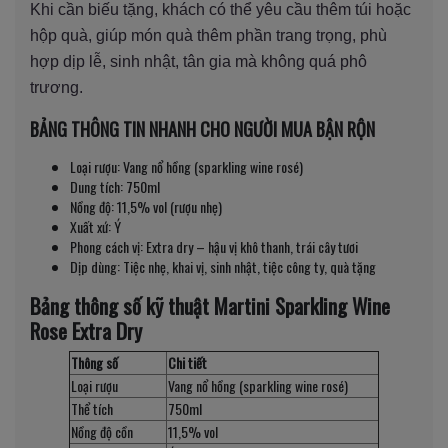
Khi cần biếu tặng, khách có thể yêu cầu thêm túi hoặc
hộp quà, giúp món quà thêm phần trang trọng, phù
hợp dịp lễ, sinh nhật, tân gia mà không quá phô
trương.
BẢNG THÔNG TIN NHANH CHO NGƯỜI MUA BẬN RỘN
Loại rượu: Vang nổ hồng (sparkling wine rosé)
Dung tích: 750ml
Nồng độ: 11,5% vol (rượu nhẹ)
Xuất xứ: Ý
Phong cách vị: Extra dry – hậu vị khô thanh, trái cây tươi
Dịp dùng: Tiệc nhẹ, khai vị, sinh nhật, tiệc công ty, quà tặng
Bảng thông số kỹ thuật Martini Sparkling Wine
Rose Extra Dry
Thông số
Chi tiết
Loại rượu
Vang nổ hồng (sparkling wine rosé)
Thể tích
750ml
Nồng độ cồn
11,5% vol