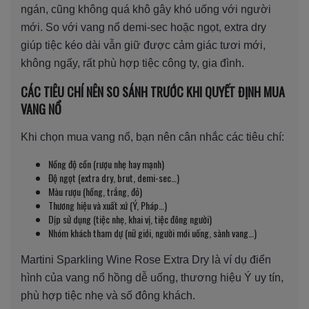
ngán, cũng không quá khô gây khó uống với người
mới. So với vang nổ demi-sec hoặc ngọt, extra dry
giúp tiệc kéo dài vẫn giữ được cảm giác tươi mới,
không ngấy, rất phù hợp tiệc công ty, gia đình.
CÁC TIÊU CHÍ NÊN SO SÁNH TRƯỚC KHI QUYẾT ĐỊNH MUA
VANG NỔ
Khi chọn mua vang nổ, bạn nên cân nhắc các tiêu chí:
Nồng độ cồn (rượu nhẹ hay mạnh)
Độ ngọt (extra dry, brut, demi-sec…)
Màu rượu (hồng, trắng, đỏ)
Thương hiệu và xuất xứ (Ý, Pháp…)
Dịp sử dụng (tiệc nhẹ, khai vị, tiệc đông người)
Nhóm khách tham dự (nữ giới, người mới uống, sành vang…)
Martini Sparkling Wine Rose Extra Dry là ví dụ điển
hình của vang nổ hồng dễ uống, thương hiệu Ý uy tín,
phù hợp tiệc nhẹ và số đông khách.