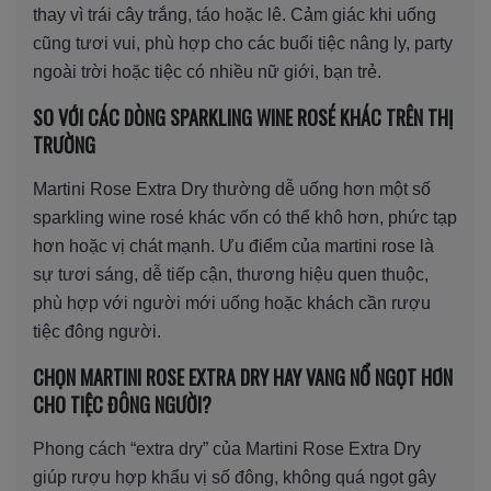
thay vì trái cây trắng, táo hoặc lê. Cảm giác khi uống
cũng tươi vui, phù hợp cho các buổi tiệc nâng ly, party
ngoài trời hoặc tiệc có nhiều nữ giới, bạn trẻ.
SO VỚI CÁC DÒNG SPARKLING WINE ROSÉ KHÁC TRÊN THỊ
TRƯỜNG
Martini Rose Extra Dry thường dễ uống hơn một số
sparkling wine rosé khác vốn có thể khô hơn, phức tạp
hơn hoặc vị chát mạnh. Ưu điểm của martini rose là
sự tươi sáng, dễ tiếp cận, thương hiệu quen thuộc,
phù hợp với người mới uống hoặc khách cần rượu
tiệc đông người.
CHỌN MARTINI ROSE EXTRA DRY HAY VANG NỔ NGỌT HƠN
CHO TIỆC ĐÔNG NGƯỜI?
Phong cách “extra dry” của Martini Rose Extra Dry
giúp rượu hợp khẩu vị số đông, không quá ngọt gây