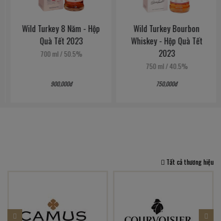
Wild Turkey 8 Năm - Hộp
Wild Turkey Bourbon
Quà Tết 2023
Whiskey - Hộp Quà Tết
2023
700 ml
/
50.5%
750 ml
/
40.5%
900,000đ
750,000đ
Tất cả thương hiệu