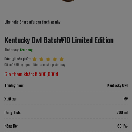
Like hoặc Share nếu bạn thích sp này
Kentucky Owl Batch#10 Limited Edition
Tình trạng:
Còn hàng
Đánh giá sản phẩm:
Đã có 1690 lượt quan tâm, xem sản phẩm này
Giá tham khảo:
8,500,000đ
Thương hiệu:
Kentucky Owl
Xuất xứ:
Mỹ
Dung Tích:
700 ml
Nồng Độ:
60.1%