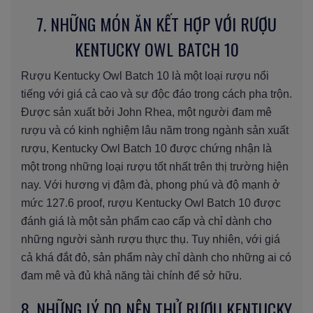
7. NHỮNG MÓN ĂN KẾT HỢP VỚI RƯỢU
KENTUCKY OWL BATCH 10
Rượu Kentucky Owl Batch 10 là một loại rượu nổi
tiếng với giá cả cao và sự độc đáo trong cách pha trộn.
Được sản xuất bởi John Rhea, một người đam mê
rượu và có kinh nghiệm lâu năm trong ngành sản xuất
rượu, Kentucky Owl Batch 10 được chứng nhận là
một trong những loại rượu tốt nhất trên thị trường hiện
nay. Với hương vị đậm đà, phong phú và độ mạnh ở
mức 127.6 proof, rượu Kentucky Owl Batch 10 được
đánh giá là một sản phẩm cao cấp và chỉ dành cho
những người sành rượu thực thụ. Tuy nhiên, với giá
cả khá đắt đỏ, sản phẩm này chỉ dành cho những ai có
đam mê và đủ khả năng tài chính để sở hữu.
8. NHỮNG LÝ DO NÊN THỬ RƯỢU KENTUCKY