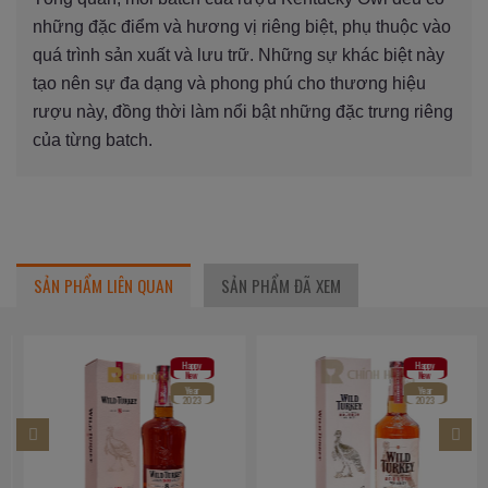
những đặc điểm và hương vị riêng biệt, phụ thuộc vào
quá trình sản xuất và lưu trữ. Những sự khác biệt này
tạo nên sự đa dạng và phong phú cho thương hiệu
rượu này, đồng thời làm nổi bật những đặc trưng riêng
của từng batch.
SẢN PHẨM LIÊN QUAN
SẢN PHẨM ĐÃ XEM
Happy
Happy
New
New
Year
Year
2023
2023