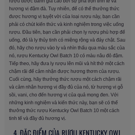
rượu được đánh giá cao bởi sự pha trộn tinh tế và
hương vị đậm đà. Tuy nhiên, để có thể thưởng thức
được hương vị tuyệt vời của loại rượu này, bạn cần
phải có chút kiến thức và kinh nghiệm trong việc uống
rượu. Đầu tiên, bạn cần phải chọn ly rượu phù hợp để
uống, đó là ly thủy tinh có miệng rộng và đáy chật. Sau
đó, hãy cho rượu vào ly và nhìn thấu qua màu sắc của
nó, rượu Kentucky Owl Batch 10 có màu nâu đỏ đậm.
Tiếp theo, hãy đưa ly rượu lên mũi và hít thở một cách
chậm rãi để cảm nhận được hương thơm của rượu.
Cuối cùng, hãy thưởng thức rượu một cách chậm rãi
và cảm nhận hương vị đầy đủ của nó, từ hương vị gỗ
sồi, vani, cho đến hương vị của quả mọng đen. Với
những kinh nghiệm và kiến thức này, bạn sẽ có thể
thưởng thức rượu Kentucky Owl Batch 10 một cách
tinh tế và đầy đủ hương vị.
4. ĐẶC ĐIỂM CỦA RƯỢU KENTUCKY OWL