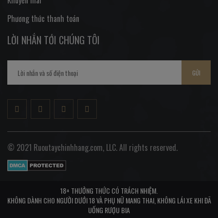
Khuyến mãi
Phương thức thanh toán
LỜI NHẮN TỚI CHÚNG TÔI
GỬI
© 2021 Ruoutaychinhhang.com, LLC. All rights reserved.
18+ THƯỞNG THỨC CÓ TRÁCH NHIỆM.
KHÔNG DÀNH CHO NGƯỜI DƯỚI 18 VÀ PHỤ NỮ MANG THAI, KHÔNG LÁI XE KHI ĐÃ
UỐNG RƯỢU BIA