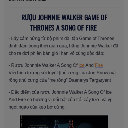
RƯỢU JOHNNIE WALKER GAME OF
THRONES A SONG OF FIRE
- Lấy cảm hứng từ bộ phim dài tập Game of Thrones
đình đám trong thời gian qua, hãng Johnnie Walker đã
cho ra đời phiên bản giới hạn vô cùng độc đáo:
- Rượu Johnnie Walker A Song Of
Ice
And
Fire
Với hình tượng sói tuyết (thú cưng của Jon Snow) và
rồng (thú cưng của “mẹ rồng” Daenerys Targaryen)
- Đặc điểm của rượu Johnnie Walker A Song Of Ice
And Fire có hương vị nổi bật của trái cây tươi và vị
ngọt ngào của kẹo bơ cứng.