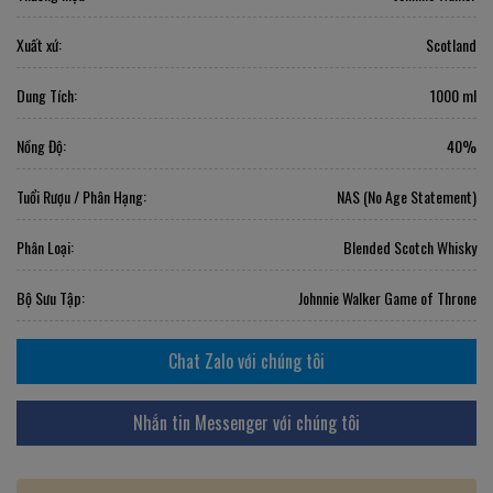
Xuất xứ:
Scotland
Dung Tích:
1000 ml
Nồng Độ:
40%
Tuổi Rượu / Phân Hạng:
NAS (No Age Statement)
Phân Loại:
Blended Scotch Whisky
Bộ Sưu Tập:
Johnnie Walker Game of Throne
Chat Zalo với chúng tôi
Nhắn tin Messenger với chúng tôi