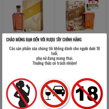
Happy
New
Year
2024
CHÀO MỪNG BẠN ĐẾN VỚI RƯỢU TÂY CHÍNH HÃNG
Johnnie Walker XR 21
John Walker & Sons Xr 21
Năm - Hộp Quà Tết 2020
Năm - James Jean
Các sản phẩm của chúng tôi không dành cho người dưới 18
tuổi,
750 ml
/
40%
750 ml
/
40%
phụ nữ đang mang thai.
Thưởng thức có trách nhiệm!
2,800,000đ
3,500,000đ
Tạm hết