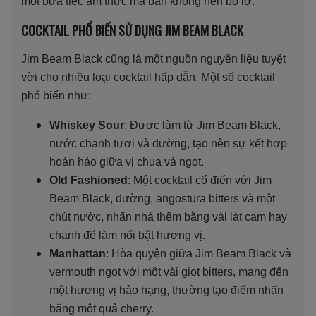
một bữa tiệc ẩm thực mà bạn không nên bỏ lỡ.
COCKTAIL PHỔ BIẾN SỬ DỤNG JIM BEAM BLACK
Jim Beam Black cũng là một nguồn nguyên liệu tuyệt
vời cho nhiều loại cocktail hấp dẫn. Một số cocktail
phổ biến như:
Whiskey Sour
: Được làm từ Jim Beam Black,
nước chanh tươi và đường, tạo nên sự kết hợp
hoàn hảo giữa vị chua và ngọt.
Old Fashioned
: Một cocktail cổ điển với Jim
Beam Black, đường, angostura bitters và một
chút nước, nhấn nhá thêm bằng vài lát cam hay
chanh để làm nổi bật hương vị.
Manhattan
: Hòa quyện giữa Jim Beam Black và
vermouth ngọt với một vài giọt bitters, mang đến
một hương vị hảo hạng, thường tạo điểm nhấn
bằng một quả cherry.