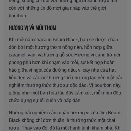
riêng, không chỉ đối với những người sành rượu mà
còn với những tín đồ mới gia nhập vào thế giới
bourbon.
HƯƠNG VỊ VÀ MÙI THƠM
Khi mở nắp chai Jim Beam Black, bạn sẽ được chào
đón bởi một hương thơm nồng nàn, hỗn hợp giữa
caramel, vani và hương gỗ sồi. Hương vị càng trở nên
phong phú hơn khi chạm vào môi, sự kết hợp hoàn
hảo giữa vị ngọt của đường nâu, vị cay nhẹ của hạt
tiêu đen và các nốt hương thổ nhưỡng tạo nên một trải
nghiệm thưởng thức thực sự độc đáo. Vị bourbon này,
giống như một bản hòa tấu đầy cảm xúc, mỗi nhịp đều
chứa đựng sự lôi cuốn và hấp dẫn.
Những trải nghiệm cảm nhận hương vị của Jim Beam
Black không chỉ đơn thuần là thưởng thức một chai
rượu. Thay vào đó, đó là một hành trình khám phá. Khi