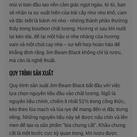
mùi vị ban đầu tạo nên cảm giác ngọt ngào, từ từ, bạn
sẽ nhận ra sự xuất hiện của trái cây như nho khô, cam
và đặc biệt là bánh mì nho - những thành phần thường
thấy trong bourbon chất lượng. Hương vị sau khi nuốt
lại kéo dài, để lại một hậu vị nhẹ nhàng của hương
vani và một chút cay nhẹ – sự kết hợp hoàn hảo để
khẳng định rằng Jim Beam Black không chỉ là rượu,
mà còn là nghệ thuật.
QUY TRÌNH SẢN XUẤT
Quy trình sản xuất Jim Beam Black bắt đầu với việc
lựa chọn nguyên liệu đầu vào chất lượng. Ngô là
nguyên liệu chính, chiếm ít nhất 51% trong công thức,
kéo theo lúa mạch và lúa rye để mang đến vị đặc trưng
riêng. Những nguyên liệu này sẽ được nấu chín và lên
men để tạo ra sản phẩm "bia chưng cất". Khâu chưng
cất là một bước cực kỳ quan trọng, khi rượu được