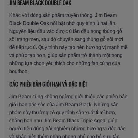
JIM BEAM BLACK DOUBLE OAK
Khác với dòng sản phẩm truyền thống, Jim Beam
Black Double Oak nổi bật nhờ quy trình ủ hai lần.
Nguyên liệu đầu vào được ủ lần đầu trong thùng gỗ
sồi tráng men, sau đó chuyển sang thùng gỗ sồi mới
để tiếp tục ủ. Quy trình này tạo nên hương vị mạnh mẽ
và phức tạp hơn, giúp sản phẩm trở thành một trong
những lựa chọn yêu thích cho những fan cứng của
bourbon.
CÁC PHIÊN BẢN GIỚI HẠN VÀ ĐẶC BIỆT
Jim Beam cũng không ngừng giới thiệu các phiên bản
giới hạn đặc sắc của Jim Beam Black. Những sản
phẩm này thường có quy trình sản xuất tỉ mỉ hơn,
chẳng hạn như Jim Beam Black Triple Aged, giúp
người tiêu dùng trải nghiệm những hương vị độc đáo
và khác biệt, thêm phần phong phú cho bộ sưu tập