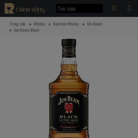
Trang chủ
Whisky
Bourbon Whisky
Jim Beam
Jim Beam Black