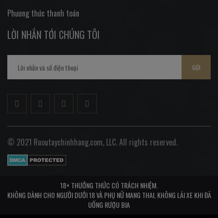
Phương thức thanh toán
LỜI NHẮN TỚI CHÚNG TÔI
GỬI
© 2021 Ruoutaychinhhang.com, LLC. All rights reserved.
18+ THƯỞNG THỨC CÓ TRÁCH NHIỆM.
KHÔNG DÀNH CHO NGƯỜI DƯỚI 18 VÀ PHỤ NỮ MANG THAI, KHÔNG LÁI XE KHI ĐÃ
UỐNG RƯỢU BIA