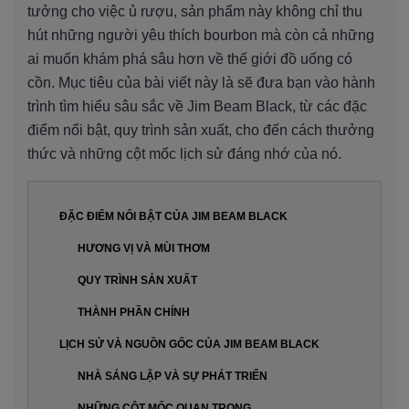
tưởng cho việc ủ rượu, sản phẩm này không chỉ thu
hút những người yêu thích bourbon mà còn cả những
ai muốn khám phá sâu hơn về thế giới đồ uống có
cồn. Mục tiêu của bài viết này là sẽ đưa bạn vào hành
trình tìm hiểu sâu sắc về Jim Beam Black, từ các đặc
điểm nổi bật, quy trình sản xuất, cho đến cách thưởng
thức và những cột mốc lịch sử đáng nhớ của nó.
ĐẶC ĐIỂM NỔI BẬT CỦA JIM BEAM BLACK
HƯƠNG VỊ VÀ MÙI THƠM
QUY TRÌNH SẢN XUẤT
THÀNH PHẦN CHÍNH
LỊCH SỬ VÀ NGUỒN GỐC CỦA JIM BEAM BLACK
NHÀ SÁNG LẬP VÀ SỰ PHÁT TRIỂN
NHỮNG CỘT MỐC QUAN TRỌNG