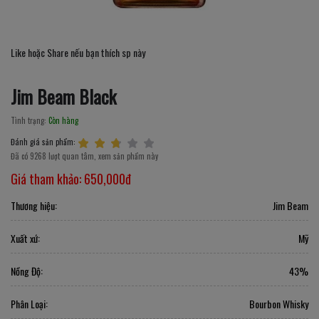
Like hoặc Share nếu bạn thích sp này
Jim Beam Black
Tình trạng:
Còn hàng
Đánh giá sản phẩm:
Đã có 9268 lượt quan tâm, xem sản phẩm này
Giá tham khảo:
650,000đ
Thương hiệu:
Jim Beam
Xuất xứ:
Mỹ
Nồng Độ:
43%
Phân Loại:
Bourbon Whisky