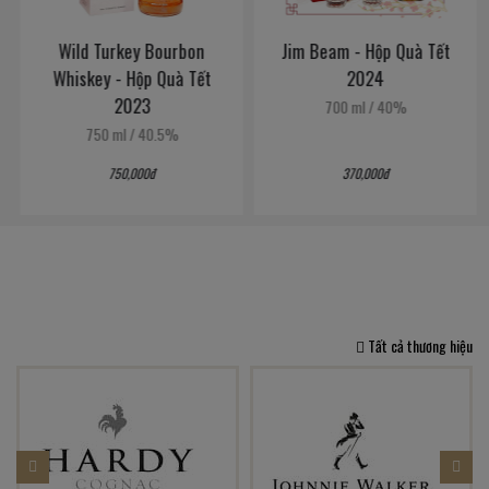
Wild Turkey Bourbon
Jim Beam - Hộp Quà Tết
Whiskey - Hộp Quà Tết
2024
2023
700 ml
/
40%
750 ml
/
40.5%
750,000đ
370,000đ
Tất cả thương hiệu