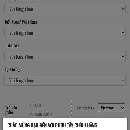
Tuổi Rượu / Phân Hạng
Phân Loại
Bộ Sưu Tập
LƯỚI
Có 1 sản
Sắp xếp theo
phẩm
DANH SÁCH
CHÀO MỪNG BẠN ĐẾN VỚI RƯỢU TÂY CHÍNH HÃNG