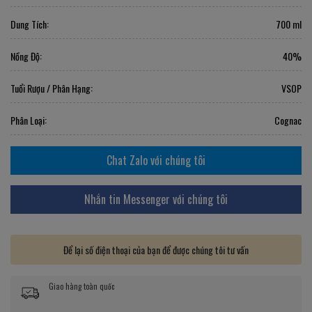
Dung Tích:
700 ml
Nồng Độ:
40%
Tuổi Rượu / Phân Hạng:
VSOP
Phân Loại:
Cognac
Chat Zalo với chúng tôi
Nhắn tin Messenger với chúng tôi
Để lại số điện thoại của bạn để được chúng tôi tư vấn
Giao hàng toàn quốc