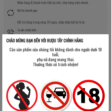
Nhận hàng & thanh toán tiền tại nhà, ship hàng siêu nhanh
Đổi trả nhanh gọn
Đổi trả hàng trong vòng 30 ngày, chấp nhận bất kỳ lý do
Tư vấn nhiệt tình
CHÀO MỪNG BẠN ĐẾN VỚI RƯỢU TÂY CHÍNH HÃNG
Đội ngũ chuyên viên tư vấn có kiến thức chuẩn về rượu ngoại
Các sản phẩm của chúng tôi không dành cho người dưới 18
Giá tốt kèm quà tặng
tuổi,
phụ nữ đang mang thai.
Nhiều chương trình giảm giá, tặng quà cực giá trị
Thưởng thức có trách nhiệm!