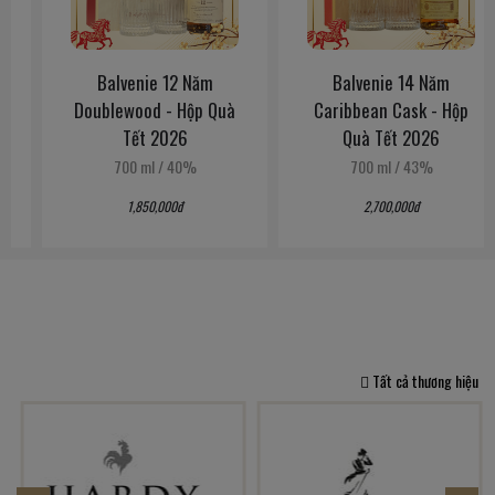
Balvenie 12 Năm
Balvenie 14 Năm
Doublewood - Hộp Quà
Caribbean Cask - Hộp
Tết 2026
Quà Tết 2026
700 ml
/
40%
700 ml
/
43%
1,850,000đ
2,700,000đ
Tất cả thương hiệu