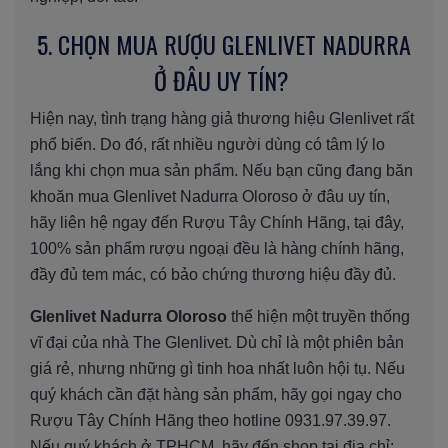
5. CHỌN MUA RƯỢU GLENLIVET NADURRA
Ở ĐÂU UY TÍN?
Hiện nay, tình trạng hàng giả thương hiệu Glenlivet rất
phổ biến. Do đó, rất nhiều người dùng có tâm lý lo
lắng khi chọn mua sản phẩm. Nếu bạn cũng đang băn
khoăn mua Glenlivet Nadurra Oloroso ở đâu uy tín,
hãy liên hệ ngay đến Rượu Tây Chính Hãng, tại đây,
100% sản phẩm rượu ngoại đều là hàng chính hãng,
đầy đủ tem mác, có bảo chứng thương hiệu đầy đủ.
Glenlivet Nadurra Oloroso
thể hiện một truyền thống
vĩ đại của nhà The Glenlivet. Dù chỉ là một phiên bản
giá rẻ, nhưng những gì tinh hoa nhất luôn hội tụ. Nếu
quý khách cần đặt hàng sản phẩm, hãy gọi ngay cho
Rượu Tây Chính Hãng theo hotline 0931.97.39.97.
Nếu quý khách ở TPHCM, hãy đến shop tại địa chỉ: