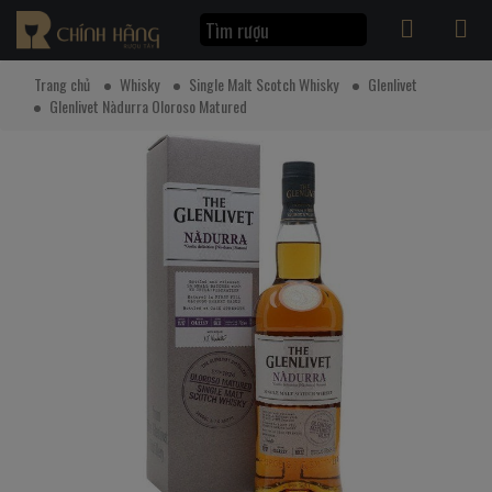
Trang chủ
Whisky
Single Malt Scotch Whisky
Glenlivet
Glenlivet Nàdurra Oloroso Matured