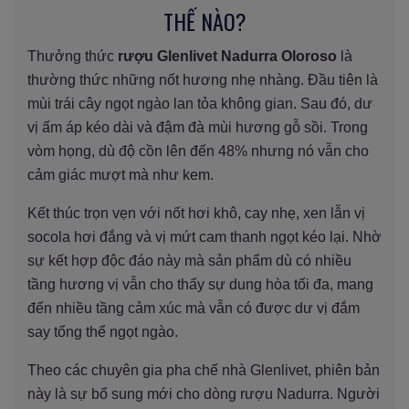
THẾ NÀO?
Thưởng thức
rượu Glenlivet Nadurra Oloroso
là
thường thức những nốt hương nhẹ nhàng. Đầu tiên là
mùi trái cây ngọt ngào lan tỏa không gian. Sau đó, dư
vị ấm áp kéo dài và đậm đà mùi hương gỗ sồi. Trong
vòm họng, dù độ cồn lên đến 48% nhưng nó vẫn cho
cảm giác mượt mà như kem.
Kết thúc trọn vẹn với nốt hơi khô, cay nhẹ, xen lẫn vị
socola hơi đắng và vị mứt cam thanh ngọt kéo lại. Nhờ
sự kết hợp độc đáo này mà sản phẩm dù có nhiều
tầng hương vị vẫn cho thấy sự dung hòa tối đa, mang
đến nhiều tầng cảm xúc mà vẫn có được dư vị đắm
say tổng thể ngọt ngào.
Theo các chuyên gia pha chế nhà Glenlivet, phiên bản
này là sự bổ sung mới cho dòng rượu Nadurra. Người