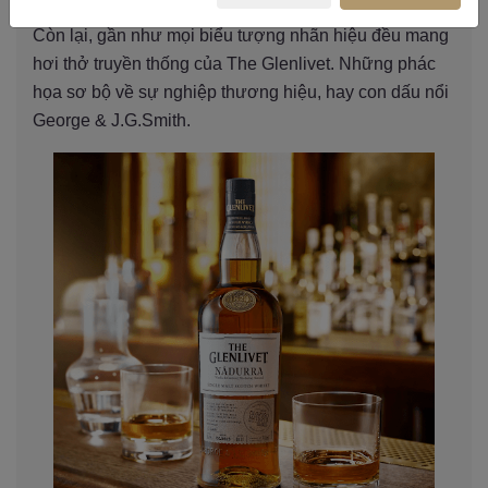
Còn lại, gần như mọi biểu tượng nhãn hiệu đều mang
hơi thở truyền thống của The Glenlivet. Những phác
họa sơ bộ về sự nghiệp thương hiệu, hay con dấu nổi
George & J.G.Smith.