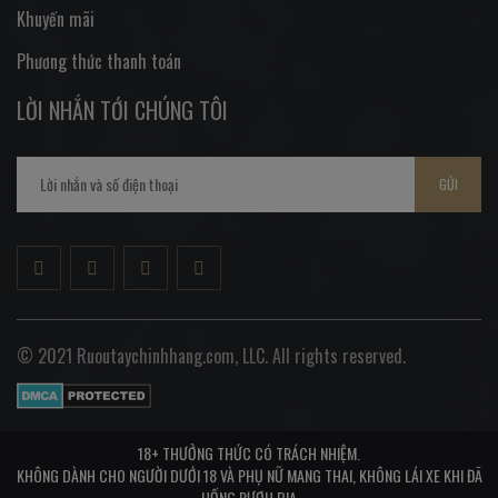
Khuyến mãi
Phương thức thanh toán
LỜI NHẮN TỚI CHÚNG TÔI
GỬI
© 2021 Ruoutaychinhhang.com, LLC. All rights reserved.
18+ THƯỞNG THỨC CÓ TRÁCH NHIỆM.
KHÔNG DÀNH CHO NGƯỜI DƯỚI 18 VÀ PHỤ NỮ MANG THAI, KHÔNG LÁI XE KHI ĐÃ
UỐNG RƯỢU BIA