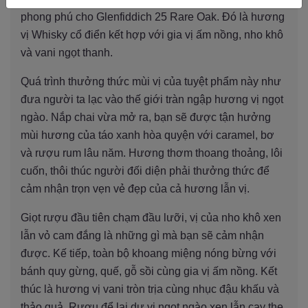
phong phú cho Glenfiddich 25 Rare Oak. Đó là hương
vị Whisky cổ điển kết hợp với gia vị ấm nồng, nho khô
và vani ngọt thanh.
Quá trình thưởng thức mùi vị của tuyệt phẩm này như
đưa người ta lạc vào thế giới tràn ngập hương vị ngọt
ngào. Nắp chai vừa mở ra, bạn sẽ được tận hưởng
mùi hương của táo xanh hòa quyện với caramel, bơ
và rượu rum lâu năm. Hương thơm thoang thoảng, lôi
cuốn, thôi thúc người đối diện phải thưởng thức để
cảm nhận trọn vẹn vẻ đẹp của cả hương lẫn vị.
Giọt rượu đầu tiên chạm đầu lưỡi, vị của nho khô xen
lẫn vỏ cam đắng là những gì mà bạn sẽ cảm nhận
được. Kế tiếp, toàn bộ khoang miệng nóng bừng với
bánh quy gừng, quế, gỗ sồi cùng gia vị ấm nồng. Kết
thúc là hương vị vani tròn trịa cùng nhục đậu khấu và
thảo quả. Rượu để lại dư vị ngọt ngào xen lẫn cay the