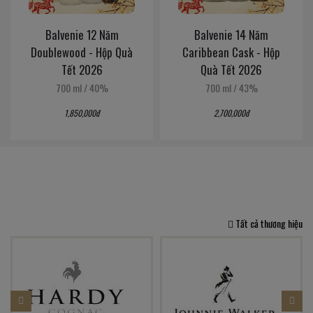
Balvenie 12 Năm
Balvenie 14 Năm
Doublewood - Hộp Quà
Caribbean Cask - Hộp
Tết 2026
Quà Tết 2026
700 ml
/
40%
700 ml
/
43%
1,850,000đ
2,700,000đ
Tất cả thương hiệu