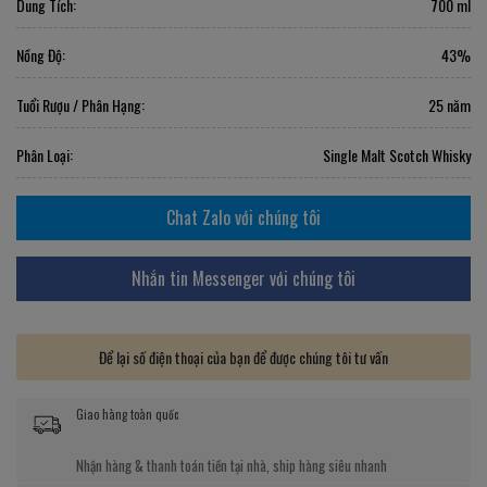
Dung Tích:
700 ml
Nồng Độ:
43%
Tuổi Rượu / Phân Hạng:
25 năm
Phân Loại:
Single Malt Scotch Whisky
Chat Zalo với chúng tôi
Nhắn tin Messenger với chúng tôi
Để lại số điện thoại của bạn để được chúng tôi tư vấn
Giao hàng toàn quốc
Nhận hàng & thanh toán tiền tại nhà, ship hàng siêu nhanh