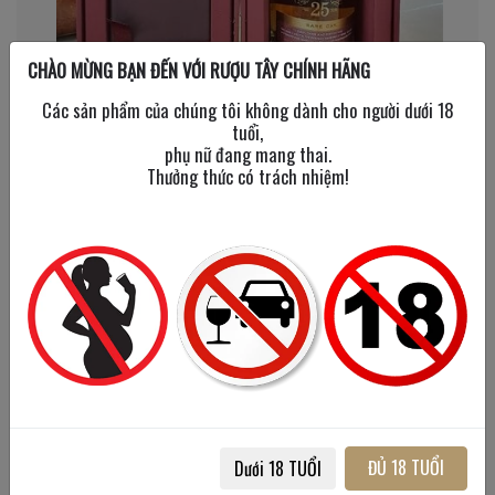
CHÀO MỪNG BẠN ĐẾN VỚI RƯỢU TÂY CHÍNH HÃNG
Các sản phẩm của chúng tôi không dành cho người dưới 18
tuổi,
phụ nữ đang mang thai.
Thưởng thức có trách nhiệm!
Hình 2. Glenfiddich 25 Rare Oak mang thiết kế xứng
tầm đẳng cấp
Hương vị của Whisky được tạo nên bởi rất nhiều yếu
tố như: Nguyên liệu, thùng ủ, công thức phối trộn, thời
gian ủ,... Để có được loại rượu màu hổ phách trong
veo, hương vị phức hợp, các bậc thầy pha chế
Glenfiddich đã phải nghiên cứu và tự mình kiểm soát
chất lượng của các thùng ủ rượu.
ĐỦ 18 TUỔI
Sự kết hợp của hỗn hợp lên men trong thùng rượu
Dưới 18 TUỔI
Sherry, Bourbon ít nhất 25 năm đã tạo nên hương vị