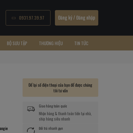
Đăng ký
/
Đăng nhập
0931.97.39.97
BỘ SƯU TẬP
THƯƠNG HIỆU
TIN TỨC
Để lại số điện thoại của bạn để được chúng
tôi tư vấn
Giao hàng toàn quốc
Nhận hàng & thanh toán tiền tại nhà,
ship hàng siêu nhanh
angie
Đổi trả nhanh gọn