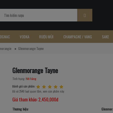
OGNAC
VODKA
RƯỢU MÙI
CHAMPAGNE / VANG
SAKE
morangie
Glenmorange Tayne
Glenmorange Tayne
Tình trạng:
Hết hàng
Đánh giá sản phẩm:
Đã có 2540 lượt quan tâm, xem sản phẩm này
Giá tham khảo:
2,450,000đ
Thương hiệu:
Glenmor