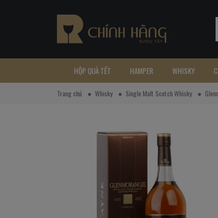
HỘP QUÀ TẾT
HAMPER
WHISKY
C
Trang chủ
Whisky
Single Malt Scotch Whisky
Glen