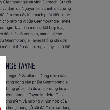
áy Glenmorangie và vịnh Dornoch. Sự kết
đáo và đậm đà.Nguyên liệu chính để chưng
đã làm cho cây lúa mạch phát triển khỏe
làm cho hương vị của Glenmorangie Tayne
rangie Tayne là một sự kết hợp tuyệt
h đặc biệt và trọn vẹn, mang lại cho
 rượu Glenmorangie Tayne không chỉ đơn
 mỗi hơi thở của hương vị này, ta có thể
RANGE TAYNE
enmorangie ở Scotland. Dòng rượu này
iên, trong dòng sản phẩm Glenmorangie
ong thùng gỗ sồi đã được sử dụng trước
ượu Glenmorangie Tayne Madeira Cask
ín mọng mềm và hương vị hỗn hợp của
ợc ủ trong thùng gỗ sồi đã được sử dụng