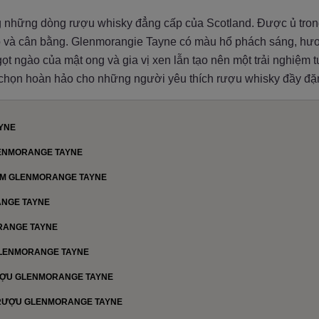
g những dòng rượu whisky đẳng cấp của Scotland. Được ủ tron
 và cân bằng. Glenmorangie Tayne có màu hổ phách sáng, hươ
gọt ngào của mật ong và gia vị xen lẫn tạo nên một trải nghiệm t
 chọn hoàn hảo cho những người yêu thích rượu whisky đầy đặ
AYNE
LENMORANGE TAYNE
ẨM GLENMORANGE TAYNE
ANGE TAYNE
ORANGE TAYNE
GLENMORANGE TAYNE
RƯỢU GLENMORANGE TAYNE
I RƯỢU GLENMORANGE TAYNE