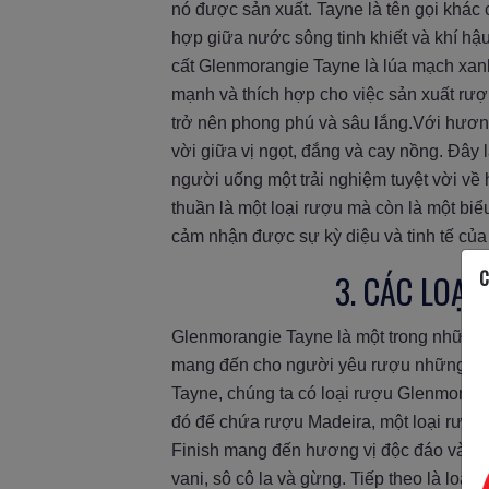
nó được sản xuất. Tayne là tên gọi khác
hợp giữa nước sông tinh khiết và khí hậ
cất Glenmorangie Tayne là lúa mạch xanh
mạnh và thích hợp cho việc sản xuất rượ
trở nên phong phú và sâu lắng.Với hươn
vời giữa vị ngọt, đắng và cay nồng. Đây 
người uống một trải nghiệm tuyệt vời về
thuần là một loại rượu mà còn là một biể
cảm nhận được sự kỳ diệu và tinh tế của
C
3. CÁC LOẠ
Glenmorangie Tayne là một trong những
mang đến cho người yêu rượu những trải
Tayne, chúng ta có loại rượu Glenmorang
đó để chứa rượu Madeira, một loại rượu
Finish mang đến hương vị độc đáo và p
vani, sô cô la và gừng. Tiếp theo là lo