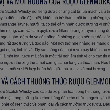
 VỊ VÀ MÙI HƯƠNG CỦA RƯỢU GLENMORA
 Scotch Whisky nổi tiếng được chưng cất từ lúa mạch và ủ tro
 là điểm nhấn đặc biệt, khiến nó trở thành một trong những l
morange Tayne, người ta có thể cảm nhận được hương vị phức
hín mọng, cam và cam quýt, rượu Glenmorange Tayne mang đến
ị ngọt ngào, đậm đà và cân bằng là những gì tạo nên sự độc đá
rất đặc trưng và độc đáo. Một hơi thở nhẹ nhàng sẽ mang đế
ọt ngào, tinh tế và đầy sức sống của loại rượu này khiến cho v
 một loại rượu mà còn là một trải nghiệm tinh tế cho các tín 
o người thưởng thức một cảm giác hài lòng và thỏa mãn. Nếu b
ne - một sự kết hợp hoàn hảo giữa hương vị và mùi hương.
ẠI VÀ CÁCH THƯỞNG THỨC RƯỢU GLENMO
ợu Scotch Whisky cao cấp được phân loại trong hệ thống rượ
nh một trong những lựa chọn hàng đầu cho những người yêu t
phải có kiến thức về phân loại và cách thưởng thức rượu. Đầu