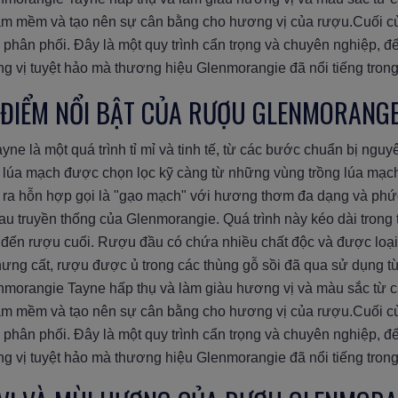
c làm mềm và tạo nên sự cân bằng cho hương vị của rượu.Cuối
và phân phối. Đây là một quy trình cẩn trọng và chuyên nghiệp,
ng vị tuyệt hảo mà thương hiệu Glenmorangie đã nổi tiếng trong
C ĐIỂM NỔI BẬT CỦA RƯỢU GLENMORANGE
ne là một quá trình tỉ mỉ và tinh tế, từ các bước chuẩn bị nguy
là lúa mạch được chọn lọc kỹ càng từ những vùng trồng lúa mạc
ạo ra hỗn hợp gọi là "gạo mạch" với hương thơm đa dạng và ph
au truyền thống của Glenmorangie. Quá trình này kéo dài trong t
đến rượu cuối. Rượu đầu có chứa nhiều chất độc và được loại
chưng cất, rượu được ủ trong các thùng gỗ sồi đã qua sử dụng 
morangie Tayne hấp thụ và làm giàu hương vị và màu sắc từ cá
c làm mềm và tạo nên sự cân bằng cho hương vị của rượu.Cuối
và phân phối. Đây là một quy trình cẩn trọng và chuyên nghiệp,
ng vị tuyệt hảo mà thương hiệu Glenmorangie đã nổi tiếng trong