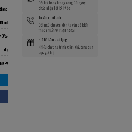
Đổi trả hàng trong vòng 30 ngày,
chấp nhận bất kỳ lý do
tland
Tư vấn nhiệt tình
00 ml
Đội ngũ chuyên viên tư vấn có kiến
thức chuẩn về rượu ngoại
43%
Giá tốt kèm quà tặng
Nhiều chương trình giảm giá, tặng quà
ment)
cực giá trị
hisky