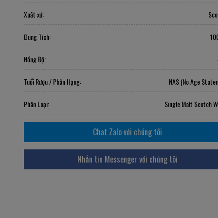
Xuất xứ:
Sco
Dung Tích:
10
Nồng Độ:
Tuổi Rượu / Phân Hạng:
NAS (No Age State
Phân Loại:
Single Malt Scotch W
Chat Zalo với chúng tôi
Nhắn tin Messenger với chúng tôi