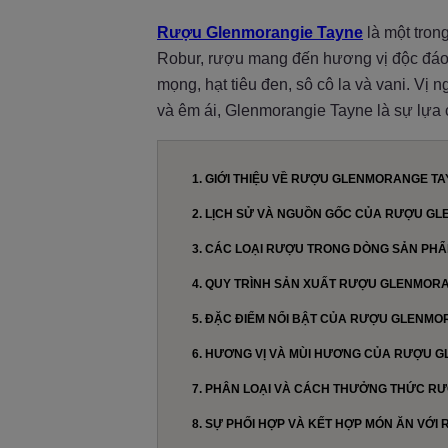
Rượu Glenmorangie Tayne
là một tron
Robur, rượu mang đến hương vị độc đáo
mọng, hạt tiêu đen, sô cô la và vani. Vị n
và êm ái, Glenmorangie Tayne là sự lựa
1. GIỚI THIỆU VỀ RƯỢU GLENMORANGE T
2. LỊCH SỬ VÀ NGUỒN GỐC CỦA RƯỢU G
3. CÁC LOẠI RƯỢU TRONG DÒNG SẢN PH
4. QUY TRÌNH SẢN XUẤT RƯỢU GLENMOR
5. ĐẶC ĐIỂM NỔI BẬT CỦA RƯỢU GLENM
6. HƯƠNG VỊ VÀ MÙI HƯƠNG CỦA RƯỢU 
7. PHÂN LOẠI VÀ CÁCH THƯỞNG THỨC 
8. SỰ PHỐI HỢP VÀ KẾT HỢP MÓN ĂN VỚ