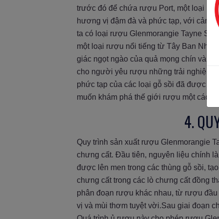
trước đó để chứa rượu Port, một loại rư
hương vị đậm đà và phức tạp, với cảm g
ta có loại rượu Glenmorangie Tayne She
một loại rượu nổi tiếng từ Tây Ban Nha
giác ngọt ngào của quả mọng chín và h
cho người yêu rượu những trải nghiệm t
phức tạp của các loại gỗ sồi đã được s
muốn khám phá thế giới rượu một cách đ
4. QU
Quy trình sản xuất rượu Glenmorangie Tay
chưng cất. Đầu tiên, nguyên liệu chính 
được lên men trong các thùng gỗ sồi, t
chưng cất trong các lò chưng cất đồng th
phân đoạn rượu khác nhau, từ rượu đầu 
vị và mùi thơm tuyệt vời.Sau giai đoạn 
Quá trình ủ rượu này cho phép rượu Glen