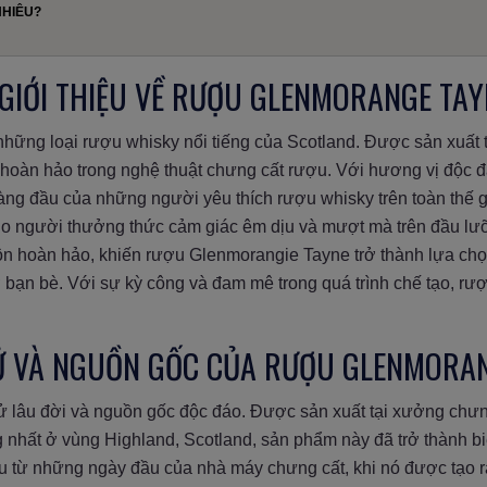
NHIÊU?
. GIỚI THIỆU VỀ RƯỢU GLENMORANGE TAY
hững loại rượu whisky nổi tiếng của Scotland. Được sản xuất 
ự hoàn hảo trong nghệ thuật chưng cất rượu. Với hương vị độc 
àng đầu của những người yêu thích rượu whisky trên toàn thế gi
o người thưởng thức cảm giác êm dịu và mượt mà trên đầu lưỡ
ộn hoàn hảo, khiến rượu Glenmorangie Tayne trở thành lựa chọ
bạn bè. Với sự kỳ công và đam mê trong quá trình chế tạo, rượ
SỬ VÀ NGUỒN GỐC CỦA RƯỢU GLENMORA
 lâu đời và nguồn gốc độc đáo. Được sản xuất tại xưởng chưn
 nhất ở vùng Highland, Scotland, sản phẩm này đã trở thành bi
 từ những ngày đầu của nhà máy chưng cất, khi nó được tạo ra 