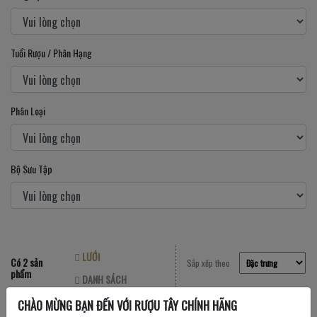
Tuổi Rượu / Phân Hạng
Phân Loại
Bộ Sưu Tập
LƯỚI
Có 2 sản
Sắp xếp theo
phẩm
DANH SÁCH
CHÀO MỪNG BẠN ĐẾN VỚI RƯỢU TÂY CHÍNH HÃNG