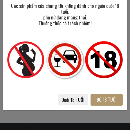
Các sản phẩm của chúng tôi không dành cho người dưới 18
tuổi,
phụ nữ đang mang thai.
Thưởng thức có trách nhiệm!
Don Papa Baroko
Don Papa Rum
700 ml
/
40%
700 ml
/
40%
Liên hệ
1,550,000đ
ĐỦ 18 TUỔI
Dưới 18 TUỔI