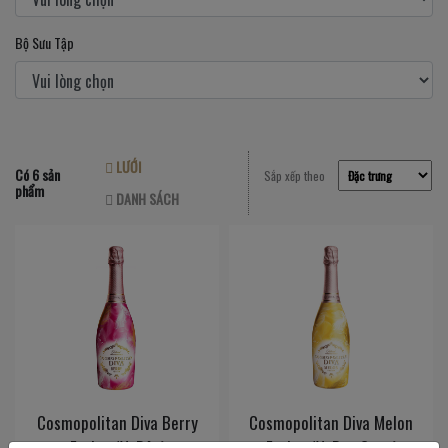
Bộ Sưu Tập
LƯỚI
Có 6 sản
Sắp xếp theo
phẩm
DANH SÁCH
Cosmopolitan Diva Berry
Cosmopolitan Diva Melon
Fusion (Vị Dâu)
Fusion (Vị Dưa Gang)