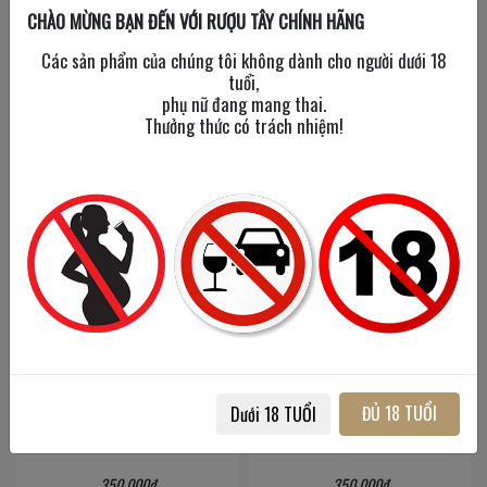
CHÀO MỪNG BẠN ĐẾN VỚI RƯỢU TÂY CHÍNH HÃNG
750 ml
/
6%
750 ml
/
6%
Các sản phẩm của chúng tôi không dành cho người dưới 18
tuổi,
350,000đ
350,000đ
phụ nữ đang mang thai.
Thưởng thức có trách nhiệm!
Cosmopolitan Diva
Cosmopolitan Diva
Original Sparkling
Passion Fusion (Vị Chanh
ĐỦ 18 TUỔI
Dưới 18 TUỔI
Dây)
750 ml
/
6%
750 ml
/
5.5%
350,000đ
350,000đ