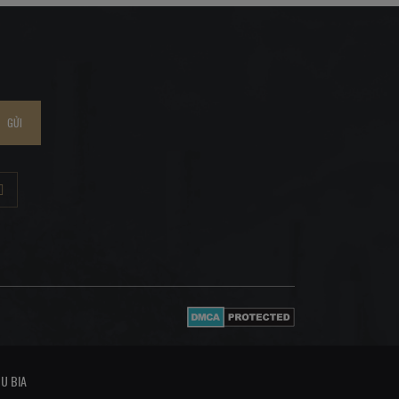
GỬI
U BIA