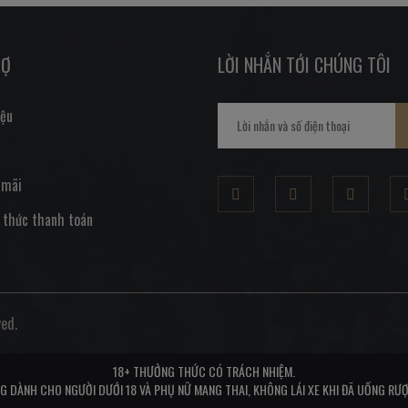
RỢ
LỜI NHẮN TỚI CHÚNG TÔI
iệu
 mãi
 thức thanh toán
ed.
18+ THƯỞNG THỨC CÓ TRÁCH NHIỆM.
G DÀNH CHO NGƯỜI DƯỚI 18 VÀ PHỤ NỮ MANG THAI, KHÔNG LÁI XE KHI ĐÃ UỐNG RƯỢ