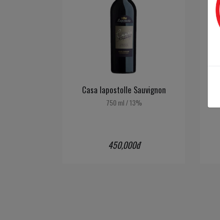
Casa lapostolle Sauvignon
Cas
750 ml
/
13%
450,000đ