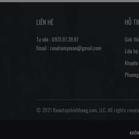
LIÊN HỆ
HỖ T
Tư vấn : 0931.97.39.97
Giới th
Email : ruouhamyxuan@gmail.com
Liên hệ
Khuyến
Phương
© 2021 Ruoutaychinhhang.com, LLC. All rights reserv
KHÔN