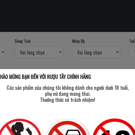
Dung Tích
Nồng Độ
Tuổ
HÀO MỪNG BẠN ĐẾN VỚI RƯỢU TÂY CHÍNH HÃNG
Các sản phẩm của chúng tôi không dành cho người dưới 18 tuổi,
phụ nữ đang mang thai.
Thưởng thức có trách nhiệm!
m hết
Tạm hết