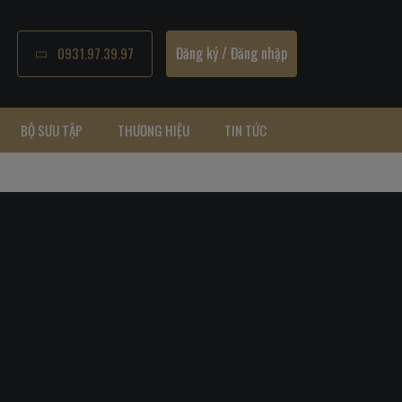
Đăng ký
/
Đăng nhập
0931.97.39.97
BỘ SƯU TẬP
THƯƠNG HIỆU
TIN TỨC