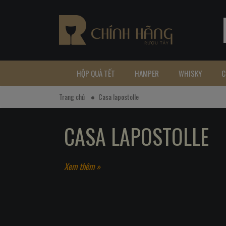
HỘP QUÀ TẾT
HAMPER
WHISKY
C
Trang chủ
Casa lapostolle
CASA LAPOSTOLLE
Xem thêm »