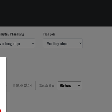
i Rượu / Phân Hạng
Phân Loại
LƯỚI
DANH SÁCH
Sắp xếp theo