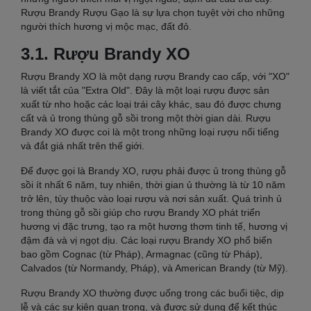
Rượu Brandy Rượu Gạo là sự lựa chọn tuyệt vời cho những
người thích hương vị mộc mạc, đất đỏ.
3.1. Rượu Brandy XO
Rượu Brandy XO là một dạng rượu Brandy cao cấp, với "XO"
là viết tắt của "Extra Old". Đây là một loại rượu được sản
xuất từ nho hoặc các loại trái cây khác, sau đó được chưng
cất và ủ trong thùng gỗ sồi trong một thời gian dài. Rượu
Brandy XO được coi là một trong những loại rượu nổi tiếng
và đắt giá nhất trên thế giới.
Để được gọi là Brandy XO, rượu phải được ủ trong thùng gỗ
sồi ít nhất 6 năm, tuy nhiên, thời gian ủ thường là từ 10 năm
trở lên, tùy thuộc vào loại rượu và nơi sản xuất. Quá trình ủ
trong thùng gỗ sồi giúp cho rượu Brandy XO phát triển
hương vị đặc trưng, tạo ra một hương thơm tinh tế, hương vị
đậm đà và vị ngọt dịu. Các loại rượu Brandy XO phổ biến
bao gồm Cognac (từ Pháp), Armagnac (cũng từ Pháp),
Calvados (từ Normandy, Pháp), và American Brandy (từ Mỹ).
Rượu Brandy XO thường được uống trong các buổi tiệc, dịp
lễ và các sự kiện quan trọng, và được sử dụng để kết thúc