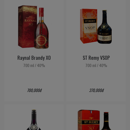
ST Remy VSOP
Raynal Brandy XO
700 ml
/
40%
700 ml
/
40%
370,000đ
700,000đ