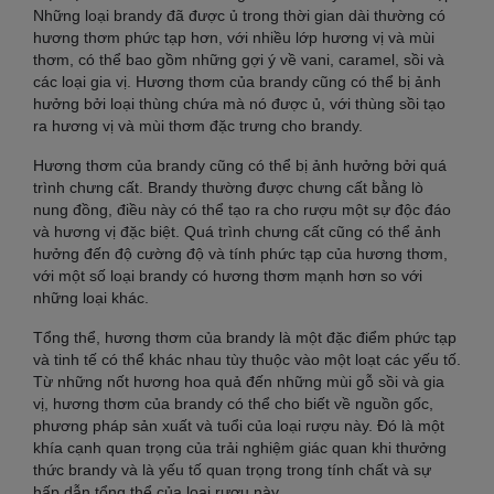
Những loại brandy đã được ủ trong thời gian dài thường có
hương thơm phức tạp hơn, với nhiều lớp hương vị và mùi
thơm, có thể bao gồm những gợi ý về vani, caramel, sồi và
các loại gia vị. Hương thơm của brandy cũng có thể bị ảnh
hưởng bởi loại thùng chứa mà nó được ủ, với thùng sồi tạo
ra hương vị và mùi thơm đặc trưng cho brandy.
Hương thơm của brandy cũng có thể bị ảnh hưởng bởi quá
trình chưng cất. Brandy thường được chưng cất bằng lò
nung đồng, điều này có thể tạo ra cho rượu một sự độc đáo
và hương vị đặc biệt. Quá trình chưng cất cũng có thể ảnh
hưởng đến độ cường độ và tính phức tạp của hương thơm,
với một số loại brandy có hương thơm mạnh hơn so với
những loại khác.
Tổng thể, hương thơm của brandy là một đặc điểm phức tạp
và tinh tế có thể khác nhau tùy thuộc vào một loạt các yếu tố.
Từ những nốt hương hoa quả đến những mùi gỗ sồi và gia
vị, hương thơm của brandy có thể cho biết về nguồn gốc,
phương pháp sản xuất và tuổi của loại rượu này. Đó là một
khía cạnh quan trọng của trải nghiệm giác quan khi thưởng
thức brandy và là yếu tố quan trọng trong tính chất và sự
hấp dẫn tổng thể của loại rượu này.