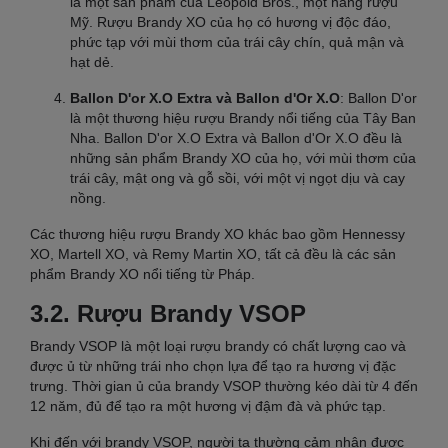
là một sản phẩm của Leopold Bros., một hãng rượu
Mỹ. Rượu Brandy XO của họ có hương vị độc đáo,
phức tạp với mùi thơm của trái cây chín, quả mận và
hạt dẻ.
Ballon D'or X.O Extra và Ballon d'Or X.O
: Ballon D'or
là một thương hiệu rượu Brandy nổi tiếng của Tây Ban
Nha. Ballon D'or X.O Extra và Ballon d'Or X.O đều là
những sản phẩm Brandy XO của họ, với mùi thơm của
trái cây, mật ong và gỗ sồi, với một vị ngọt dịu và cay
nồng.
Các thương hiệu rượu Brandy XO khác bao gồm Hennessy
XO, Martell XO, và Remy Martin XO, tất cả đều là các sản
phẩm Brandy XO nổi tiếng từ Pháp.
3.2. Rượu Brandy VSOP
Brandy VSOP là một loại rượu brandy có chất lượng cao và
được ủ từ những trái nho chọn lựa để tạo ra hương vị đặc
trưng. Thời gian ủ của brandy VSOP thường kéo dài từ 4 đến
12 năm, đủ để tạo ra một hương vị đậm đà và phức tạp.
Khi đến với brandy VSOP, người ta thường cảm nhận được