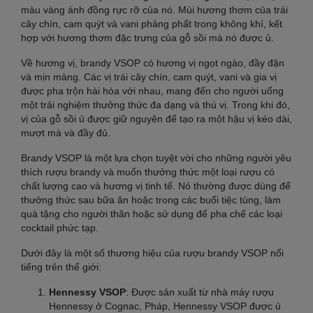
màu vàng ánh đồng rực rỡ của nó. Mùi hương thơm của trái
cây chín, cam quýt và vani phảng phất trong không khí, kết
hợp với hương thơm đặc trưng của gỗ sồi mà nó được ủ.
Về hương vị, brandy VSOP có hương vị ngọt ngào, đầy đặn
và mịn màng. Các vị trái cây chín, cam quýt, vani và gia vị
được pha trộn hài hòa với nhau, mang đến cho người uống
một trải nghiệm thưởng thức đa dạng và thú vị. Trong khi đó,
vị của gỗ sồi ủ được giữ nguyên để tạo ra một hậu vị kéo dài,
mượt mà và đầy đủ.
Brandy VSOP là một lựa chọn tuyệt vời cho những người yêu
thích rượu brandy và muốn thưởng thức một loại rượu có
chất lượng cao và hương vị tinh tế. Nó thường được dùng để
thưởng thức sau bữa ăn hoặc trong các buổi tiệc tùng, làm
quà tặng cho người thân hoặc sử dụng để pha chế các loại
cocktail phức tạp.
Dưới đây là một số thương hiệu của rượu brandy VSOP nổi
tiếng trên thế giới:
Hennessy VSOP
: Được sản xuất từ nhà máy rượu
Hennessy ở Cognac, Pháp, Hennessy VSOP được ủ