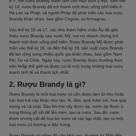
ở Ý, nơi rượu Brandy được làm cho mục đích y học. Đến thế
kỷ 14, rượu Brandy đã trở thành một thức uống phổ biến ở
Hà Lan và Pháp, và người Pháp đã phát triển các loại rượu
Brandy khác nhau, bao gồm Cognac và Armagnac.
Vào thế kỷ 16 và 17, các nhà thám hiểm châu Âu đã giới
thiệu rượu Brandy vào nước Mỹ, nơi nó nhanh chóng trở
thành một thức uống phổ biến. Rượu Brandy Mỹ được phát
triển vào thế kỷ 18, và đến thế kỷ 19, sản xuất rượu Brandy
đã lan rộng sang nhiều quốc gia khác nhau, bao gồm Nam
Phi, Úc và Chile. Ngày nay, rượu Brandy được thưởng thức
trên khắp thế giới và được coi là một trong những loại rượu
mạnh tinh tế và thanh lịch nhất.
2. Rượu Brandy là gì?
Rượu Brandy là một loại rượu có cồn được làm từ nho hoặc
các loại trái cây khác như táo, lê, đào, quả mâm xôi, hoa quả
mọng và cả xoài. Sau khi trái cây được ép, nước ép được ủ
trong thùng gỗ sồi để lên men, tạo ra rượu. Sau đó, rượu
được chưng cất để loại bỏ nước và các tạp chất, tạo ra một
loại rượu có hương vị đặc trưng.
Rượu Brandy có nồng độ cồn khá cao, thường từ 35% đến