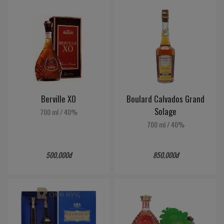
Berville XO
Boulard Calvados Grand
Solage
700 ml
/
40%
700 ml
/
40%
500,000đ
850,000đ