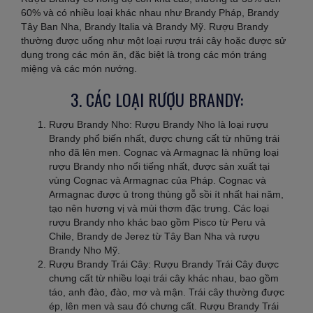
60% và có nhiều loại khác nhau như Brandy Pháp, Brandy
Tây Ban Nha, Brandy Italia và Brandy Mỹ. Rượu Brandy
thường được uống như một loại rượu trái cây hoặc được sử
dụng trong các món ăn, đặc biệt là trong các món tráng
miệng và các món nướng.
3. CÁC LOẠI RƯỢU BRANDY:
Rượu Brandy Nho: Rượu Brandy Nho là loại rượu
Brandy phổ biến nhất, được chưng cất từ những trái
nho đã lên men. Cognac và Armagnac là những loại
rượu Brandy nho nổi tiếng nhất, được sản xuất tại
vùng Cognac và Armagnac của Pháp. Cognac và
Armagnac được ủ trong thùng gỗ sồi ít nhất hai năm,
tạo nên hương vị và mùi thơm đặc trưng. Các loại
rượu Brandy nho khác bao gồm Pisco từ Peru và
Chile, Brandy de Jerez từ Tây Ban Nha và rượu
Brandy Nho Mỹ.
Rượu Brandy Trái Cây: Rượu Brandy Trái Cây được
chưng cất từ nhiều loại trái cây khác nhau, bao gồm
táo, anh đào, đào, mơ và mận. Trái cây thường được
ép, lên men và sau đó chưng cất. Rượu Brandy Trái