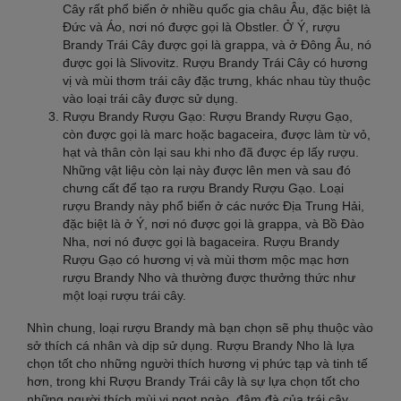
Cây rất phổ biến ở nhiều quốc gia châu Âu, đặc biệt là
Đức và Áo, nơi nó được gọi là Obstler. Ở Ý, rượu
Brandy Trái Cây được gọi là grappa, và ở Đông Âu, nó
được gọi là Slivovitz. Rượu Brandy Trái Cây có hương
vị và mùi thơm trái cây đặc trưng, khác nhau tùy thuộc
vào loại trái cây được sử dụng.
Rượu Brandy Rượu Gạo: Rượu Brandy Rượu Gạo,
còn được gọi là marc hoặc bagaceira, được làm từ vỏ,
hạt và thân còn lại sau khi nho đã được ép lấy rượu.
Những vật liệu còn lại này được lên men và sau đó
chưng cất để tạo ra rượu Brandy Rượu Gạo. Loại
rượu Brandy này phổ biến ở các nước Địa Trung Hải,
đặc biệt là ở Ý, nơi nó được gọi là grappa, và Bồ Đào
Nha, nơi nó được gọi là bagaceira. Rượu Brandy
Rượu Gạo có hương vị và mùi thơm mộc mạc hơn
rượu Brandy Nho và thường được thưởng thức như
một loại rượu trái cây.
Nhìn chung, loại rượu Brandy mà bạn chọn sẽ phụ thuộc vào
sở thích cá nhân và dịp sử dụng. Rượu Brandy Nho là lựa
chọn tốt cho những người thích hương vị phức tạp và tinh tế
hơn, trong khi Rượu Brandy Trái cây là sự lựa chọn tốt cho
những người thích mùi vị ngọt ngào, đậm đà của trái cây.