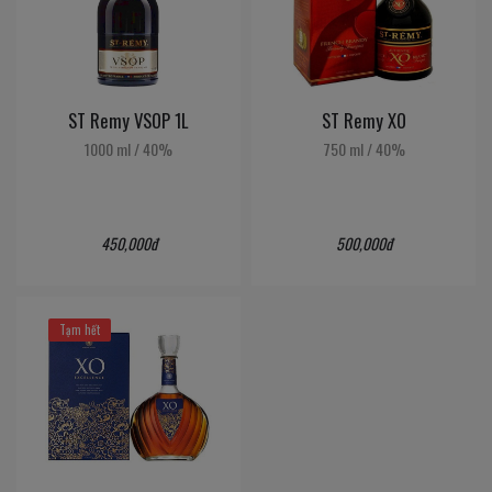
ST Remy VSOP 1L
ST Remy XO
1000 ml
/
40%
750 ml
/
40%
450,000đ
500,000đ
Tạm hết