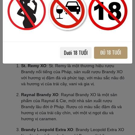
mận và hạnh nhân.
Để thưởng thức rượu Brandy XO một cách tốt nhất, người ta
thường khuyến khích người uống hít thở sâu vào hương
thơm của rượu trước khi uống, sau đó nhâm nhi từng ngụm
để cảm nhận được tất cả các hương vị và hương thơm phức
tạp của rượu.
Dưới đây là một số thương hiệu rượu Brandy XO nổi
ĐỦ 18 TUỔI
Dưới 18 TUỔI
tiếng trên thế giới:
St. Remy XO
: St. Remy là một thương hiệu rượu
Brandy nổi tiếng của Pháp, sản xuất rượu Brandy XO
với hương vị đậm đà và phức tạp, với màu sắc nâu đỏ
và hương vị của trái cây, vani và gia vị.
Raynal Brandy XO
: Raynal Brandy XO là một sản
phẩm của Raynal & Cie, một nhà sản xuất rượu
Brandy lâu đời ở Pháp. Rượu có màu sắc đậm đà và
hương vị của trái cây chín, với một vị ngọt dịu và
hương vị caramen.
Brandy Leopold Extra XO
: Brandy Leopold Extra XO