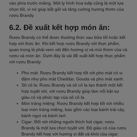
vào phía trước miệng. Một ly hình hoa tulip cũng là một lựa
chọn tốt, vì nó giúp bắt giữ và tăng cường hương thơm của
rượu Brandy.
6.2. Đề xuất kết hợp món ăn:
Rượu Brandy có thể được thưởng thức sau bữa tối hoặc kết
hợp với thức ăn. Khi kết hợp rượu Brandy với thực phẩm,
quan trọng là phải xem xét đến hương vị và mùi thơm của cả
rượu và món ăn. Dưới đây là vài đề xuất kết hợp thực phẩm
với rượu Brandy:
Pho mát: Rượu Brandy kết hợp tốt với pho mát có vị
đậm như pho mát Cheddar, Gouda và pho mát xanh.
Sô cô la: Rượu Brandy và sô cô la tạo thành một kết
hợp tuyệt vời, với rượu Brandy giúp làm nổi bật sự
giàu có và phức tạp của sô cô la.
Món tráng miệng: Rượu Brandy kết hợp tốt với nhiều
loại món tráng miệng, bao gồm các loại bánh trái cây,
bánh ngọt và bánh tart.
Cigar: Đối với những người thích hút cigar, rượu
Brandy là một lựa chọn tuyệt vời. Độ giàu có của rượu
Brandy kết hợp với hương vị đất và khói của cigar.