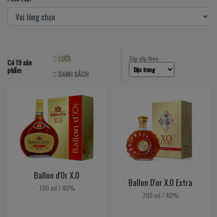
LƯỚI
Sắp xếp theo
Có 19 sản
phẩm
DANH SÁCH
Ballon d'Or X.O
Ballon D'or X.O Extra
700 ml
/
40%
700 ml
/
40%