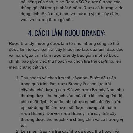
nổi tiếng của Anh, Hine Rare VSOP được ủ trong các
thùng gỗ sồi trong ít nhất 6 năm. Rượu có hương vị đa
dạng, tinh tế và mượt mà, với hương vị trái cây chín,
vani và hương thơm gỗ sồi.
4. CÁCH LÀM RƯỢU BRANDY:
Rượu Brandy thường được làm từ nho, nhưng cũng có thể
được làm từ các loại trái cây khác như táo, quả anh đào, đào
và mận. Quá trình làm rượu Brandy bao gồm một số bước
chính, bao gồm việc thu hoạch và chọn lựa trái cây/nho, lên
men, chưng cất và ủ.
Thu hoạch và chọn lựa trái cây/nho: Bước đầu tiên
trong quá trình làm rượu Brandy là chọn lựa trái
cây/nho chất lượng cao. Đối với rượu Brandy Nho, nho
thường được thu hoạch vào mùa thu khi chúng đạt độ
chín nhất định. Sau đó, nho được nghiền để lấy nước
ép, sử dụng để làm rượu sẽ được chưng cất thành
rượu Brandy. Đối với rượu Brandy Trái cây, trái cây
thường được thu hoạch khi chúng chín và có hương vị
tốt.
Lên men: Sau khi trái cây/nho đã được thu hoạch và