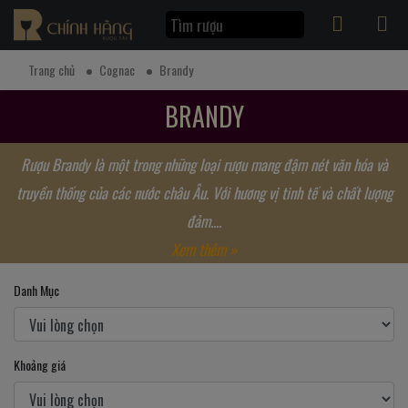
Trang chủ
Cognac
Brandy
BRANDY
Rượu Brandy là một trong những loại rượu mang đậm nét văn hóa và
truyền thống của các nước châu Âu. Với hương vị tinh tế và chất lượng
đảm....
Xem thêm »
Danh Mục
Khoảng giá