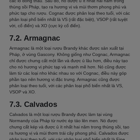
các lò đồng thau. Sau đó, nó được ủ ít nhất hai năm trong
thùng sồi Pháp, tạo ra hương vị và mùi thơm phong phú và
phức tạp cho rượu. Cognac được phân loại theo tuổi, với các
phân loại phổ biến nhất là VS (rất đặc biệt), VSOP (rất tuyệt
vời, cổ điển) và XO (cực kỳ cổ điển).
7.2. Armagnac
Armagnac là một loại rượu Brandy khác được sản xuất tại
Pháp, ở vùng Gascony. Không giống như Cognac, Armagnac
chỉ được chưng cất một lần và được ủ lâu hơn, điều này tạo
cho nó hương vị phức tạp và mạnh mẽ hơn. Nó cũng được
làm từ các loại nho khác nhau so với Cognac, điều này góp
phần tạo nên hương vị đặc trưng. Armagnac cũng được
phân loại theo tuổi, với các phân loại phổ biến nhất là VS,
VSOP và XO.
7.3. Calvados
Calvados là một loại rượu Brandy được làm tại vùng
Normandy của Pháp từ nước ép táo lên men. Nó được
chưng cất kép và được ủ ít nhất hai năm trong thùng sồi, tạo
ra hương vị và mùi thơm trái cây phong phú. Calvados được
phân loại theo tuổi, với các phân loại phổ biến nhất là Fine,