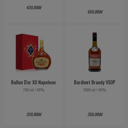
420,000đ
650,000đ
Ballon D'or XO Napoleon
Bardinet Brandy VSOP
700 ml
/
40%
1000 ml
/
40%
320,000đ
350,000đ