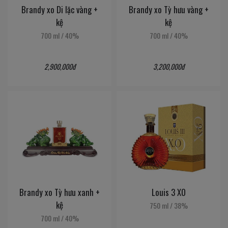
Brandy xo Di lặc vàng +
Brandy xo Tỳ hưu vàng +
kệ
kệ
700 ml
/
40%
700 ml
/
40%
2,900,000đ
3,200,000đ
Brandy xo Tỳ hưu xanh +
Louis 3 XO
kệ
750 ml
/
38%
700 ml
/
40%