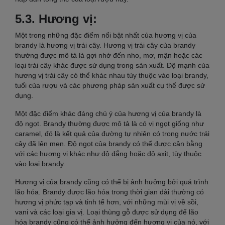
5.3. Hương vị:
Một trong những đặc điểm nổi bật nhất của hương vị của
brandy là hương vị trái cây. Hương vị trái cây của brandy
thường được mô tả là gợi nhớ đến nho, mơ, mận hoặc các
loại trái cây khác được sử dụng trong sản xuất. Độ mạnh của
hương vị trái cây có thể khác nhau tùy thuộc vào loại brandy,
tuổi của rượu và các phương pháp sản xuất cụ thể được sử
dụng.
Một đặc điểm khác đáng chú ý của hương vị của brandy là
độ ngọt. Brandy thường được mô tả là có vị ngọt giống như
caramel, đó là kết quả của đường tự nhiên có trong nước trái
cây đã lên men. Độ ngọt của brandy có thể được cân bằng
với các hương vị khác như độ đắng hoặc độ axit, tùy thuộc
vào loại brandy.
Hương vị của brandy cũng có thể bị ảnh hưởng bởi quá trình
lão hóa. Brandy được lão hóa trong thời gian dài thường có
hương vị phức tạp và tinh tế hơn, với những mùi vị về sồi,
vani và các loại gia vị. Loại thùng gỗ được sử dụng để lão
hóa brandy cũng có thể ảnh hưởng đến hương vị của nó, với