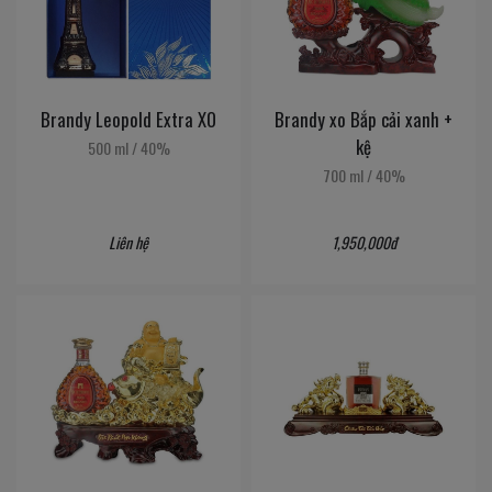
Brandy Leopold Extra XO
Brandy xo Bắp cải xanh +
kệ
500 ml
/
40%
700 ml
/
40%
Liên hệ
1,950,000đ