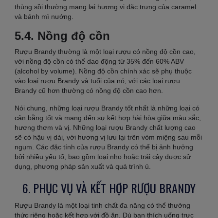
thùng sồi thường mang lại hương vị đặc trưng của caramel
và bánh mì nướng.
5.4. Nồng độ cồn
Rượu Brandy thường là một loại rượu có nồng độ cồn cao,
với nồng độ cồn có thể dao động từ 35% đến 60% ABV
(alcohol by volume). Nồng độ cồn chính xác sẽ phụ thuộc
vào loại rượu Brandy và tuổi của nó, với các loại rượu
Brandy cũ hơn thường có nồng độ cồn cao hơn.
Nói chung, những loại rượu Brandy tốt nhất là những loại có
cân bằng tốt và mang đến sự kết hợp hài hòa giữa màu sắc,
hương thơm và vị. Những loại rượu Brandy chất lượng cao
sẽ có hậu vị dài, với hương vị lưu lại trên vòm miệng sau mỗi
ngụm. Các đặc tính của rượu Brandy có thể bị ảnh hưởng
bởi nhiều yếu tố, bao gồm loại nho hoặc trái cây được sử
dụng, phương pháp sản xuất và quá trình ủ.
6. PHỤC VỤ VÀ KẾT HỢP RƯỢU BRANDY
Rượu Brandy là một loại tinh chất đa năng có thể thưởng
thức riêng hoặc kết hợp với đồ ăn. Dù bạn thích uống trực