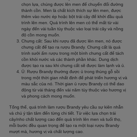
chọn lựa, chúng được lên men để chuyển đổi đường
thành cồn. Men là chất kích thích sự lên men, được
thêm vào nước ép hoặc bột trái cây để khởi đầu quá
trình lên men. Quá trình lên men có thể mất từ vài
ngày đến vài tuần tùy thuộc vào loại trái cây và nồng
độ cồn mong muốn.
Chưng cất: Sau khi rượu đã được lên men, nó được
chưng cất để tạo ra rượu Brandy. Chưng cất là quá
trình sưởi ấm rượu trong một bình chưng cất để tách
cồn khỏi nước và các thành phần khác. Dung dịch
được tạo ra sau khi chưng cất sẽ được làm lạnh và ủ.
Ủ: Rượu Brandy thường được ủ trong thùng gỗ sồi
trong một thời gian nhất định để phát triển hương vị và
màu sắc của nó. Thời gian ủ rượu Brandy có thể dao
động từ vài tháng đến vài năm tùy thuộc vào hương vị
và phong cách mong muốn.
Tổng thể, quá trình làm rượu Brandy yêu cầu sự kiên nhẫn
và chú ý tận tâm đến từng chi tiết. Từ việc lựa chọn trái
cây/nho chất lượng cao đến quá trình lên men và tuổi thọ,
mỗi bước đều quan trọng để tạo ra một loại rượu Brandy
mượt mà, hương vị và chất lượng cao.