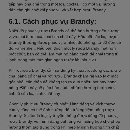
tiếp hay pha chế trong một loại cocktail, có một vài hướng
dẫn cần ghi nhớ khi phục vụ và kết hợp rượu Brandy.
6.1. Cách phục vụ Brandy:
Nhiệt độ phục vụ rượu Brandy có thể ảnh hưởng đến hương
vị và mùi thơm của loại tinh chất này. Hầu hết các loại rượu
Brandy thường được phục vụ ở nhiệt độ phòng, từ 60 đến 65
độ Fahrenheit. Nếu bạn thích một ly rượu Brandy mát hơn
một chút, bạn có thể làm mát nó bằng cách để chai trong tủ
lạnh trong một thời gian ngắn trước khi phục vụ.
Khi rót rượu Brandy, cần sử dụng kỹ thuật rót đúng cách. Giữ
chai bằng cổ chai và rót rượu Brandy chậm rãi vào ly ở một
góc nhỏ, cẩn thận để không tạo ra quá nhiều bọt hay bong
bóng. Điều này sẽ giúp bảo quản những hương thơm và vị
tinh tế của loại tinh chất này.
Chọn ly phục vụ Brandy tốt nhất: Hình dáng và kích thước
của ly cũng có thể ảnh hưởng đến trải nghiệm uống rượu
Brandy. Snifter là loại ly truyền thống được dùng để phục vụ
rượu Brandy, với hình dáng bát rộng và miệng hẹp cho phép
hương thơm tập trung trong khi mép ly định hướng tinh chất