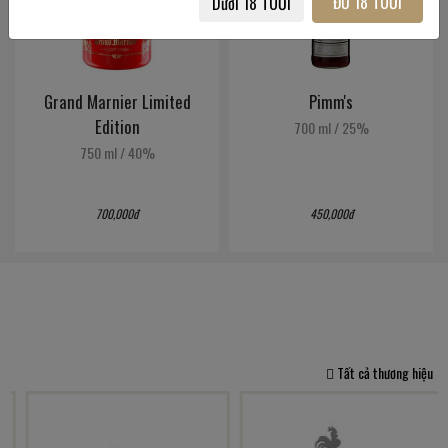
ĐỦ 18 TUỔI
Dưới 18 TUỔI
Grand Marnier Limited
Pimm's
Edition
700 ml
/
25%
750 ml
/
40%
700,000đ
450,000đ
Tất cả thương hiệu