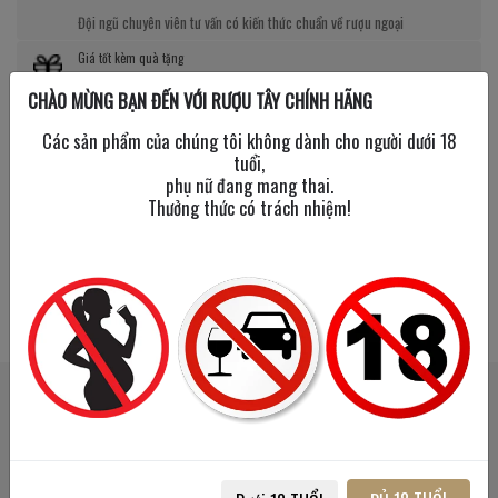
Đội ngũ chuyên viên tư vấn có kiến thức chuẩn về rượu ngoại
Giá tốt kèm quà tặng
CHÀO MỪNG BẠN ĐẾN VỚI RƯỢU TÂY CHÍNH HÃNG
Nhiều chương trình giảm giá, tặng quà cực giá trị
Các sản phẩm của chúng tôi không dành cho người dưới 18
tuổi,
phụ nữ đang mang thai.
Thưởng thức có trách nhiệm!
SẢN PHẨM LIÊN QUAN
SẢN PHẨM ĐÃ XEM