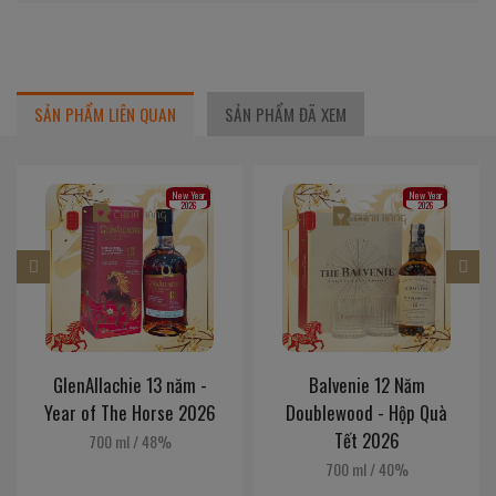
SẢN PHẨM LIÊN QUAN
SẢN PHẨM ĐÃ XEM
New Year
New Year
2026
2026
Balvenie 12 Năm
Balvenie 14 Năm
Doublewood - Hộp Quà
Caribbean Cask - Hộp
Tết 2026
Quà Tết 2026
700 ml
/
40%
700 ml
/
43%