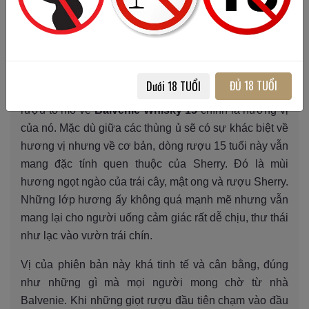
Mỗi chai rượu đều có số hiệu riêng
ĐỦ 18 TUỔI
Dưới 18 TUỔI
Và chắc chắn một trong những điều khiến giới sành
rượu tò mò về
Balvenie Whisky 15
chính là hương vị
của nó. Mặc dù giữa các thùng ủ sẽ có sự khác biệt về
hương vị nhưng về cơ bản, dòng rượu 15 tuổi này vẫn
mang đặc tính quen thuộc của Sherry. Đó là mùi
hương ngọt ngào của trái cây, mật ong và rượu Sherry.
Những lớp hương ấy không quá mạnh mẽ nhưng vẫn
mang lại cho người uống cảm giác rất dễ chịu, thư thái
như lạc vào vườn trái chín.
Vị của phiên bản này khá tinh tế và cân bằng, đúng
như những gì mà mọi người mong chờ từ nhà
Balvenie. Khi những giọt rượu đầu tiên chạm vào đầu