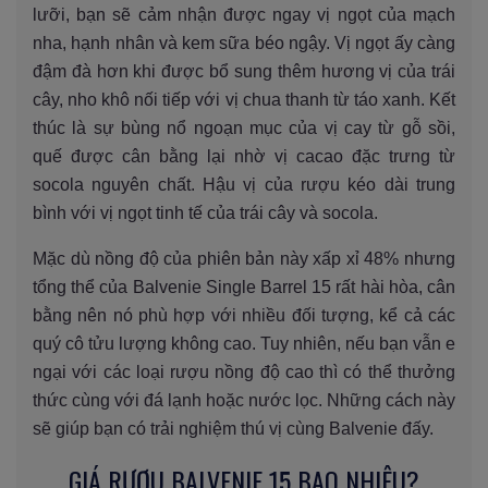
lưỡi, bạn sẽ cảm nhận được ngay vị ngọt của mạch
nha, hạnh nhân và kem sữa béo ngậy. Vị ngọt ấy càng
đậm đà hơn khi được bổ sung thêm hương vị của trái
cây, nho khô nối tiếp với vị chua thanh từ táo xanh. Kết
thúc là sự bùng nổ ngoạn mục của vị cay từ gỗ sồi,
quế được cân bằng lại nhờ vị cacao đặc trưng từ
socola nguyên chất. Hậu vị của rượu kéo dài trung
bình với vị ngọt tinh tế của trái cây và socola.
Mặc dù nồng độ của phiên bản này xấp xỉ 48% nhưng
tổng thể của Balvenie Single Barrel 15 rất hài hòa, cân
bằng nên nó phù hợp với nhiều đối tượng, kể cả các
quý cô tửu lượng không cao. Tuy nhiên, nếu bạn vẫn e
ngại với các loại rượu nồng độ cao thì có thể thưởng
thức cùng với đá lạnh hoặc nước lọc. Những cách này
sẽ giúp bạn có trải nghiệm thú vị cùng Balvenie đấy.
GIÁ RƯỢU BALVENIE 15 BAO NHIÊU?