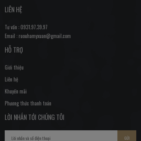
LIÊN HỆ
Tư vấn : 0931.97.39.97
Email : ruouhamyxuan@gmail.com
HỖ TRỢ
Giới thiệu
Liên hệ
Khuyến mãi
Phương thức thanh toán
LỜI NHẮN TỚI CHÚNG TÔI
GỬI