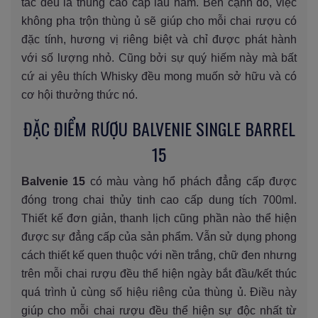
tác đều là thùng cao cấp lâu năm. Bên cạnh đó, việc
không pha trộn thùng ủ sẽ giúp cho mỗi chai rượu có
đặc tính, hương vị riêng biệt và chỉ được phát hành
với số lượng nhỏ. Cũng bởi sự quý hiếm này mà bất
cứ ai yêu thích Whisky đều mong muốn sở hữu và có
cơ hội thưởng thức nó.
ĐẶC ĐIỂM RƯỢU BALVENIE SINGLE BARREL
15
Balvenie 15
có màu vàng hổ phách đẳng cấp được
đóng trong chai thủy tinh cao cấp dung tích 700ml.
Thiết kế đơn giản, thanh lịch cũng phần nào thể hiện
được sự đẳng cấp của sản phẩm. Vẫn sử dụng phong
cách thiết kế quen thuộc với nền trắng, chữ đen nhưng
trên mỗi chai rượu đều thể hiện ngày bắt đầu/kết thúc
quá trình ủ cùng số hiệu riêng của thùng ủ. Điều này
giúp cho mỗi chai rượu đều thể hiện sự độc nhất từ