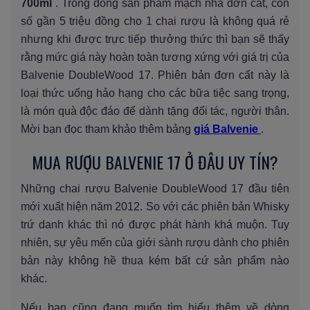
700ml
. Trong dòng sản phẩm mạch nha đơn cất, con
số gần 5 triệu đồng cho 1 chai rượu là không quá rẻ
nhưng khi được trực tiếp thưởng thức thì bạn sẽ thấy
rằng mức giá này hoàn toàn tương xứng với giá trị của
Balvenie DoubleWood 17. Phiên bản đơn cất này là
loại thức uống hảo hạng cho các bữa tiệc sang trọng,
là món quà độc đáo để dành tặng đối tác, người thân.
Mời bạn đọc tham khảo thêm bảng
giá Balvenie
.
MUA RƯỢU BALVENIE 17 Ở ĐÂU UY TÍN?
Những chai rượu Balvenie DoubleWood 17 đầu tiên
mới xuất hiện năm 2012. So với các phiên bản Whisky
trứ danh khác thì nó được phát hành khá muộn. Tuy
nhiên, sự yêu mến của giới sành rượu dành cho phiên
bản này không hề thua kém bất cứ sản phẩm nào
khác.
Nếu bạn cũng đang muốn tìm hiểu thêm về dòng