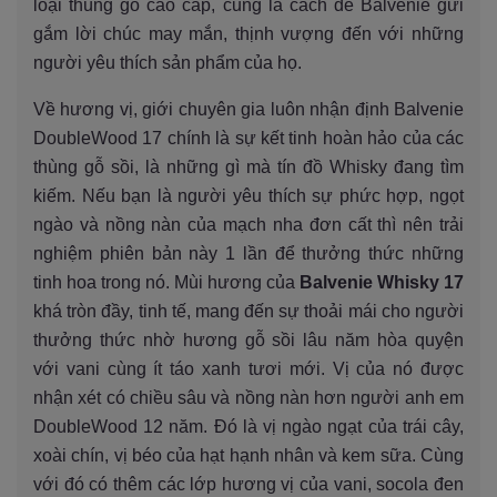
loại thùng gỗ cao cấp, cũng là cách để Balvenie gửi
gắm lời chúc may mắn, thịnh vượng đến với những
người yêu thích sản phẩm của họ.
Về hương vị, giới chuyên gia luôn nhận định Balvenie
DoubleWood 17 chính là sự kết tinh hoàn hảo của các
thùng gỗ sồi, là những gì mà tín đồ Whisky đang tìm
kiếm. Nếu bạn là người yêu thích sự phức hợp, ngọt
ngào và nồng nàn của mạch nha đơn cất thì nên trải
nghiệm phiên bản này 1 lần để thưởng thức những
tinh hoa trong nó. Mùi hương của
Balvenie Whisky 17
khá tròn đầy, tinh tế, mang đến sự thoải mái cho người
thưởng thức nhờ hương gỗ sồi lâu năm hòa quyện
với vani cùng ít táo xanh tươi mới. Vị của nó được
nhận xét có chiều sâu và nồng nàn hơn người anh em
DoubleWood 12 năm. Đó là vị ngào ngạt của trái cây,
xoài chín, vị béo của hạt hạnh nhân và kem sữa. Cùng
với đó có thêm các lớp hương vị của vani, socola đen