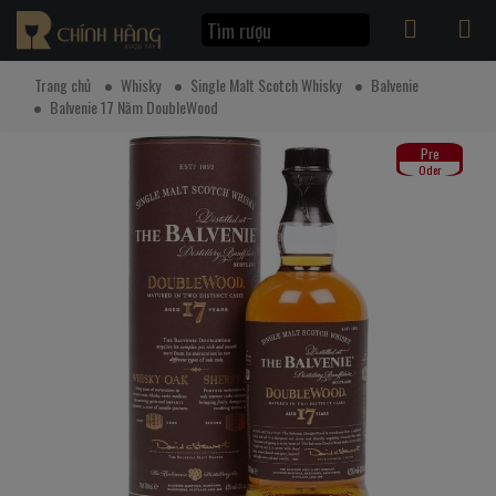
Trang chủ
Whisky
Single Malt Scotch Whisky
Balvenie
Balvenie 17 Năm DoubleWood
Pre
Oder