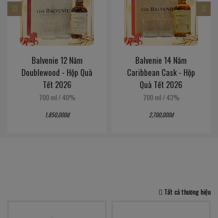
Balvenie 12 Năm
Balvenie 14 Năm
Doublewood - Hộp Quà
Caribbean Cask - Hộp
Tết 2026
Quà Tết 2026
700 ml
/
40%
700 ml
/
43%
1,850,000đ
2,700,000đ
Tất cả thương hiệu