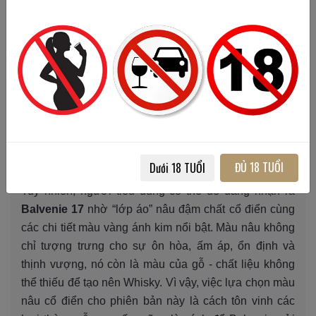
Thành quả của quá trình chế tác Whisky tỉ mỉ, công
phu
Về phong cách thiết kế, hình dáng chai rượu đến hộp
đựng của Balvenie DoubleWood 17 vẫn được giữ
ĐỦ 18 TUỔI
Dưới 18 TUỔI
nguyên như các phiên bản khác cùng thương hiệu.
Tuy nhiên, người tiêu dùng có thể dễ dàng nhận ra
Balvenie 17
nhờ “lớp áo” nâu đậm chất cổ điển cùng
các chi tiết màu vàng ánh kim nổi bật. Màu nâu không
chỉ tượng trưng cho sự ôn hòa, ấm áp, ổn định và
thịnh vượng, nó còn là màu của gỗ - chất liệu không
thể thiếu để tạo nên Whisky. Vì vậy, việc lựa chọn màu
nâu cổ điển cho phiên bản này là cách tôn vinh các