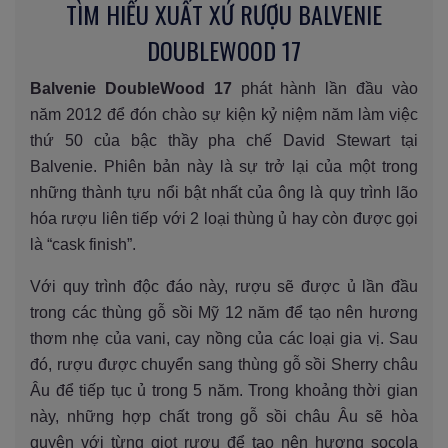
TÌM HIỂU XUẤT XỨ RƯỢU BALVENIE
DOUBLEWOOD 17
Balvenie DoubleWood 17
phát hành lần đầu vào
năm 2012 để đón chào sự kiện kỷ niệm năm làm việc
thứ 50 của bậc thầy pha chế David Stewart tại
Balvenie. Phiên bản này là sự trở lại của một trong
những thành tựu nổi bật nhất của ông là quy trình lão
hóa rượu liên tiếp với 2 loại thùng ủ hay còn được gọi
là “cask finish”.
Với quy trình độc đáo này, rượu sẽ được ủ lần đầu
trong các thùng gỗ sồi Mỹ 12 năm để tạo nên hương
thơm nhẹ của vani, cay nồng của các loại gia vị. Sau
đó, rượu được chuyển sang thùng gỗ sồi Sherry châu
Âu để tiếp tục ủ trong 5 năm. Trong khoảng thời gian
này, những hợp chất trong gỗ sồi châu Âu sẽ hòa
quyện với từng giọt rượu để tạo nên hương socola