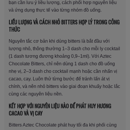
bạn cần lưu ý liều lượng, cách phối hợp nguyên liệu
và ứng dụng thực tế vào từng nhóm đồ uống.
LIỀU LƯỢNG VÀ CÁCH NHỎ BITTERS HỢP LÝ TRONG CÔNG
THỨC
Nguyên tắc cơ bản khi dùng bitters là bắt đầu với
lượng nhỏ, thông thường 1–3 dash cho mỗi ly cocktail
(1 dash tương đương khoảng 0,9–1ml). Với Aztec
Chocolate Bitters, chỉ nên dùng 1 dash cho đồ uống
nhẹ vị, 2–3 dash cho cocktail mạnh hoặc cần nhấn vị
cacao, cay. Luôn thử từng bước để tránh lấn át vị
chính, và nên nhỏ bitters vào giai đoạn khuấy hoặc lắc
cùng các nguyên liệu nền.
KẾT HỢP VỚI NGUYÊN LIỆU NÀO ĐỂ PHÁT HUY HƯƠNG
CACAO VÀ VỊ CAY
Bitters Aztec Chocolate phát huy tối đa khi phối cùng