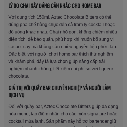
LÝ DO CHAI NÀY ĐÁNG CÂN NHẮC CHO HOME BAR
Với dung tích 150ml, Aztec Chocolate Bitters có thể
dùng pha chế hàng chục đến cả trăm ly cocktail hoặc
đồ uống khác nhau. Chai nhỏ gọn, không chiếm nhiều
diện tích, dễ bảo quản, phù hợp khi muốn bổ sung vị
cacao–cay mà không cần nhiều nguyên liệu phức tạp.
Đặc biệt, với người chơi home bar thích thử nghiệm
và khám phá, đây là lựa chọn giúp nâng cấp trải
nghiệm nhanh chóng, tiết kiệm chi phí so với liqueur
chocolate.
GIÁ TRỊ VỚI QUẦY BAR CHUYÊN NGHIỆP VÀ NGƯỜI LÀM
DỊCH VỤ
Đối với quầy bar, Aztec Chocolate Bitters giúp đa dạng
hóa menu, tạo điểm nhấn cho các món signature hoặc
cocktail mùa lạnh. Sản phẩm này hỗ trợ bartender giữ