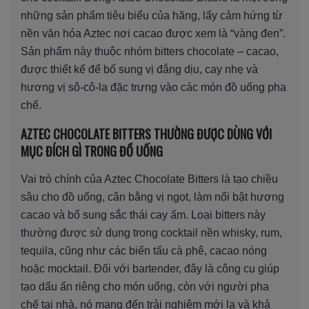
những sản phẩm tiêu biểu của hãng, lấy cảm hứng từ
nền văn hóa Aztec nơi cacao được xem là “vàng đen”.
Sản phẩm này thuộc nhóm bitters chocolate – cacao,
được thiết kế để bổ sung vị đắng dịu, cay nhẹ và
hương vị sô-cô-la đặc trưng vào các món đồ uống pha
chế.
AZTEC CHOCOLATE BITTERS THƯỜNG ĐƯỢC DÙNG VỚI
MỤC ĐÍCH GÌ TRONG ĐỒ UỐNG
Vai trò chính của Aztec Chocolate Bitters là tạo chiều
sâu cho đồ uống, cân bằng vị ngọt, làm nổi bật hương
cacao và bổ sung sắc thái cay ấm. Loại bitters này
thường được sử dụng trong cocktail nền whisky, rum,
tequila, cũng như các biến tấu cà phê, cacao nóng
hoặc mocktail. Đối với bartender, đây là công cụ giúp
tạo dấu ấn riêng cho món uống, còn với người pha
chế tại nhà, nó mang đến trải nghiệm mới lạ và khả