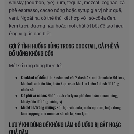
whisky (bourbon, rye), rum, tequila, mezcal, cognac, cà
phê espresso, cacao nóng hoặc syrup gia vị như quế,
vani. Ngoài ra, có thể thử kết hợp với sô-cô-la đen,
kem tươi, đường nâu hoặc một chút ớt bột để tạo hiệu
ứng vị giác đặc biệt.
GỢI Ý TÌNH HUỐNG DÙNG TRONG COCKTAIL, CÀ PHÊ VÀ
ĐỒ UỐNG KHÔNG CỒN
Một số ứng dụng thực tế:
Cocktail cổ điển:
Old Fashioned với 2 dash Aztec Chocolate Bitters,
Manhattan biến tấu, hoặc Espresso Martini thêm 1 dash để tăng
chiều sâu.
Cà phê và cacao:
Nhỏ 1 dash vào ly cà phê đen hoặc cacao nóng,
khuấy đều để tăng hương vị.
Mocktail/tráng miệng:
Kết hợp với soda, nước ép cam, hoặc dùng
làm topping cho mousse sô-cô-la, kem lạnh.
LƯU Ý KHI DÙNG ĐỂ KHÔNG LÀM ĐỒ UỐNG BỊ GẮT HOẶC
QUÁ ĐẬM