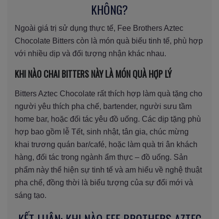
KHÔNG?
Ngoài giá trị sử dụng thực tế, Fee Brothers Aztec
Chocolate Bitters còn là món quà biếu tinh tế, phù hợp
với nhiều dịp và đối tượng nhận khác nhau.
KHI NÀO CHAI BITTERS NÀY LÀ MÓN QUÀ HỢP LÝ
Bitters Aztec Chocolate rất thích hợp làm quà tặng cho
người yêu thích pha chế, bartender, người sưu tầm
home bar, hoặc đối tác yêu đồ uống. Các dịp tặng phù
hợp bao gồm lễ Tết, sinh nhật, tân gia, chúc mừng
khai trương quán bar/café, hoặc làm quà tri ân khách
hàng, đối tác trong ngành ẩm thực – đồ uống. Sản
phẩm này thể hiện sự tinh tế và am hiểu về nghệ thuật
pha chế, đồng thời là biểu tượng của sự đổi mới và
sáng tạo.
KẾT LUẬN: KHI NÀO FEE BROTHERS AZTEC