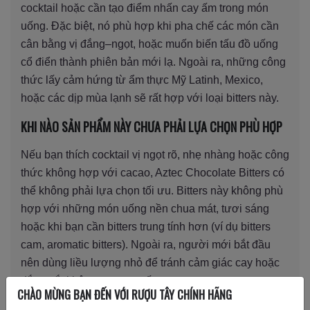
cocktail hoặc cần tạo điểm nhấn cay ấm trong món
uống. Đặc biệt, nó phù hợp khi pha chế các món cần
cân bằng vị đắng–ngọt, hoặc muốn biến tấu đồ uống
cổ điển thành phiên bản mới lạ. Ngoài ra, những công
thức lấy cảm hứng từ ẩm thực Mỹ Latinh, Mexico,
hoặc các dịp mùa lạnh sẽ rất hợp với loại bitters này.
KHI NÀO SẢN PHẨM NÀY CHƯA PHẢI LỰA CHỌN PHÙ HỢP
Nếu bạn thích cocktail vị ngọt rõ, nhẹ nhàng hoặc công
thức không hợp với cacao, Aztec Chocolate Bitters có
thể không phải lựa chọn tối ưu. Bitters này không phù
hợp với những món uống nền chua mát, tươi sáng
hoặc khi bạn cần bitters trung tính hơn (ví dụ bitters
cam, aromatic bitters). Ngoài ra, người mới bắt đầu
nên dùng liều lượng nhỏ để tránh cảm giác cay hoặc
đắng gắt không mong muốn.
CHÀO MỪNG BẠN ĐẾN VỚI RƯỢU TÂY CHÍNH HÃNG
GIÁ TRỊ SỬ DỤNG ĐỐI VỚI BARTENDER VÀ NGƯỜI CHƠI