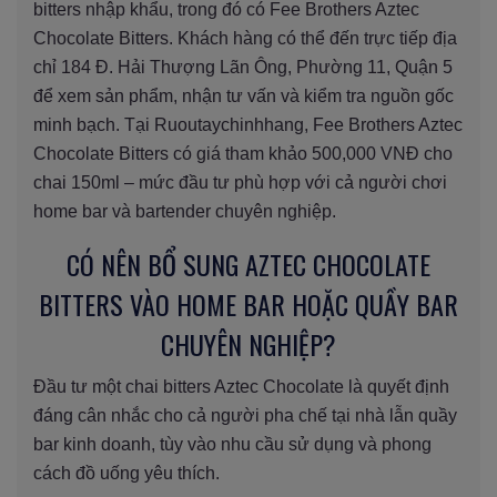
bitters nhập khẩu, trong đó có Fee Brothers Aztec
Chocolate Bitters. Khách hàng có thể đến trực tiếp địa
chỉ 184 Đ. Hải Thượng Lãn Ông, Phường 11, Quận 5
để xem sản phẩm, nhận tư vấn và kiểm tra nguồn gốc
minh bạch. Tại Ruoutaychinhhang, Fee Brothers Aztec
Chocolate Bitters có giá tham khảo 500,000 VNĐ cho
chai 150ml – mức đầu tư phù hợp với cả người chơi
home bar và bartender chuyên nghiệp.
CÓ NÊN BỔ SUNG AZTEC CHOCOLATE
BITTERS VÀO HOME BAR HOẶC QUẦY BAR
CHUYÊN NGHIỆP?
Đầu tư một chai bitters Aztec Chocolate là quyết định
đáng cân nhắc cho cả người pha chế tại nhà lẫn quầy
bar kinh doanh, tùy vào nhu cầu sử dụng và phong
cách đồ uống yêu thích.