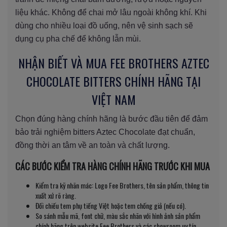
liệu khác. Không để chai mở lâu ngoài không khí. Khi
dùng cho nhiều loại đồ uống, nên vệ sinh sạch sẽ
dụng cụ pha chế để không lẫn mùi.
NHẬN BIẾT VÀ MUA FEE BROTHERS AZTEC
CHOCOLATE BITTERS CHÍNH HÃNG TẠI
VIỆT NAM
Chọn đúng hàng chính hãng là bước đầu tiên để đảm
bảo trải nghiệm bitters Aztec Chocolate đạt chuẩn,
đồng thời an tâm về an toàn và chất lượng.
CÁC BƯỚC KIỂM TRA HÀNG CHÍNH HÃNG TRƯỚC KHI MUA
Kiểm tra kỹ nhãn mác: Logo Fee Brothers, tên sản phẩm, thông tin
xuất xứ rõ ràng.
Đối chiếu tem phụ tiếng Việt hoặc tem chống giả (nếu có).
So sánh mẫu mã, font chữ, màu sắc nhãn với hình ảnh sản phẩm
chính hãng trên website Fee Brothers và các showroom uy tín.