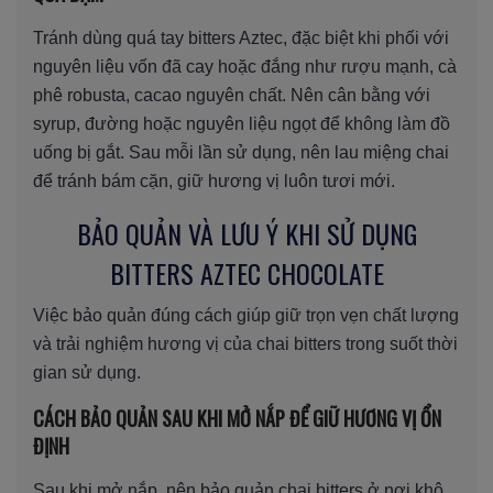
Tránh dùng quá tay bitters Aztec, đặc biệt khi phối với
nguyên liệu vốn đã cay hoặc đắng như rượu mạnh, cà
phê robusta, cacao nguyên chất. Nên cân bằng với
syrup, đường hoặc nguyên liệu ngọt để không làm đồ
uống bị gắt. Sau mỗi lần sử dụng, nên lau miệng chai
để tránh bám cặn, giữ hương vị luôn tươi mới.
BẢO QUẢN VÀ LƯU Ý KHI SỬ DỤNG
BITTERS AZTEC CHOCOLATE
Việc bảo quản đúng cách giúp giữ trọn vẹn chất lượng
và trải nghiệm hương vị của chai bitters trong suốt thời
gian sử dụng.
CÁCH BẢO QUẢN SAU KHI MỞ NẮP ĐỂ GIỮ HƯƠNG VỊ ỔN
ĐỊNH
Sau khi mở nắp, nên bảo quản chai bitters ở nơi khô