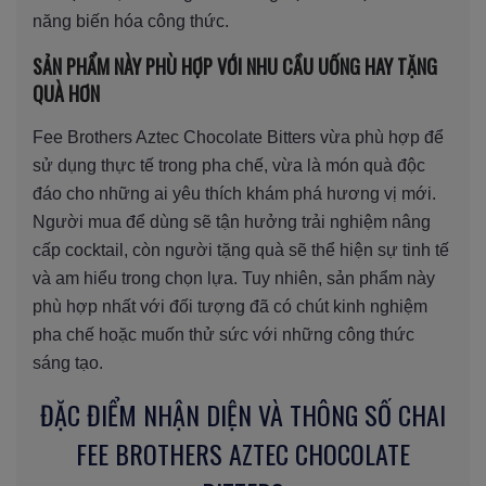
năng biến hóa công thức.
SẢN PHẨM NÀY PHÙ HỢP VỚI NHU CẦU UỐNG HAY TẶNG
QUÀ HƠN
Fee Brothers Aztec Chocolate Bitters vừa phù hợp để
sử dụng thực tế trong pha chế, vừa là món quà độc
đáo cho những ai yêu thích khám phá hương vị mới.
Người mua để dùng sẽ tận hưởng trải nghiệm nâng
cấp cocktail, còn người tặng quà sẽ thể hiện sự tinh tế
và am hiểu trong chọn lựa. Tuy nhiên, sản phẩm này
phù hợp nhất với đối tượng đã có chút kinh nghiệm
pha chế hoặc muốn thử sức với những công thức
sáng tạo.
ĐẶC ĐIỂM NHẬN DIỆN VÀ THÔNG SỐ CHAI
FEE BROTHERS AZTEC CHOCOLATE