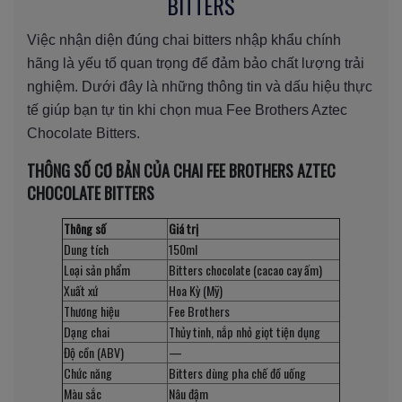
BITTERS
Việc nhận diện đúng chai bitters nhập khẩu chính
hãng là yếu tố quan trọng để đảm bảo chất lượng trải
nghiệm. Dưới đây là những thông tin và dấu hiệu thực
tế giúp bạn tự tin khi chọn mua Fee Brothers Aztec
Chocolate Bitters.
THÔNG SỐ CƠ BẢN CỦA CHAI FEE BROTHERS AZTEC
CHOCOLATE BITTERS
Thông số
Giá trị
Dung tích
150ml
Loại sản phẩm
Bitters chocolate (cacao cay ấm)
Xuất xứ
Hoa Kỳ (Mỹ)
Thương hiệu
Fee Brothers
Dạng chai
Thủy tinh, nắp nhỏ giọt tiện dụng
Độ cồn (ABV)
—
Chức năng
Bitters dùng pha chế đồ uống
Màu sắc
Nâu đậm