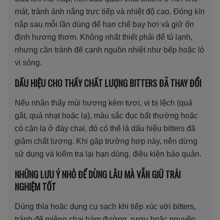
mát, tránh ánh nắng trực tiếp và nhiệt độ cao. Đóng kín
nắp sau mỗi lần dùng để hạn chế bay hơi và giữ ổn
định hương thơm. Không nhất thiết phải để tủ lạnh,
nhưng cần tránh để cạnh nguồn nhiệt như bếp hoặc lò
vi sóng.
DẤU HIỆU CHO THẤY CHẤT LƯỢNG BITTERS ĐÃ THAY ĐỔI
Nếu nhận thấy mùi hương kém tươi, vị bị lệch (quá
gắt, quá nhạt hoặc lạ), màu sắc đục bất thường hoặc
có cặn lạ ở đáy chai, đó có thể là dấu hiệu bitters đã
giảm chất lượng. Khi gặp trường hợp này, nên dừng
sử dụng và kiểm tra lại hạn dùng, điều kiện bảo quản.
NHỮNG LƯU Ý NHỎ ĐỂ DÙNG LÂU MÀ VẪN GIỮ TRẢI
NGHIỆM TỐT
Dùng thìa hoặc dụng cụ sạch khi tiếp xúc với bitters,
tránh để miệng chai bám đường, rượu hoặc nguyên