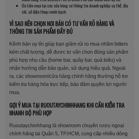
Ưu tiên mua tại các cửa hàng có thông tin doanh nghiệp cụ thể, địa
chỉ, số điện thoại minh bạch.
VÌ SAO NÊN CHỌN NƠI BÁN CÓ TƯ VẤN RÕ RÀNG VÀ
THÔNG TIN SẢN PHẨM ĐẦY ĐỦ
Kênh bán uy tín giúp bạn giảm rủi ro mua nhầm bitters
kém chất lượng, dễ được tư vấn chọn đúng sản phẩm
phù hợp nhu cầu (home bar, quầy bar, quà biếu) và
nhận hướng dẫn bảo quản, sử dụng hiệu quả. Ngoài
ra, các showroom/cửa hàng chính hãng thường hỗ trợ
kiểm tra hàng hóa trực tiếp, bảo đảm quyền lợi người
mua.
GỢI Ý MUA TẠI RUOUTAYCHINHHANG KHI CẦN KIỂM TRA
NHANH ĐỘ PHÙ HỢP
Ruoutaychinhhang là showroom chuyên rượu ngoại
chính hãng tại Quận 5, TP.HCM, cung cấp nhiều dòng