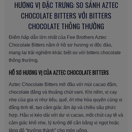
HƯƠNG VỊ ĐẶC TRƯNG: SO SÁNH AZTEC
CHOCOLATE BITTERS VỚI BITTERS
CHOCOLATE THÔNG THƯỜNG
Điểm hấp dẫn lớn nhất của Fee Brothers Aztec
Chocolate Bitters nằm ở hồ sơ hương vị độc đáo,
mang lại trải nghiệm khác biệt so với bitters chocolate
thông thường.
HỒ SƠ HƯƠNG VỊ CỦA AZTEC CHOCOLATE BITTERS
Aztec Chocolate Bitters mở đầu với mùi cacao đậm,
chocolate đắng và thoảng chút vani. Khi nếm, vị cay
nhẹ của gia vị như tiêu, quế, ớt nhẹ hòa quyện cùng vị
đắng tinh tế, tạo cảm giác ấm áp và chiều sâu phức
hợp. Hậu vị kéo dài với dư vị cacao, một chút cay tê và
cảm giác khô nhẹ, lý tưởng để cân bằng vị ngọt hoặc
tăng độ “trưởng thành” cho món uống.