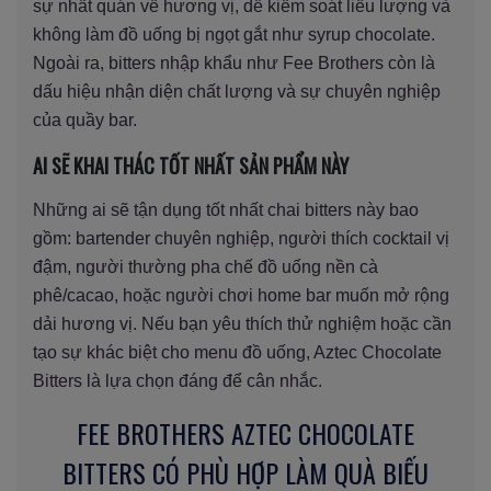
sự nhất quán về hương vị, dễ kiểm soát liều lượng và
không làm đồ uống bị ngọt gắt như syrup chocolate.
Ngoài ra, bitters nhập khẩu như Fee Brothers còn là
dấu hiệu nhận diện chất lượng và sự chuyên nghiệp
của quầy bar.
AI SẼ KHAI THÁC TỐT NHẤT SẢN PHẨM NÀY
Những ai sẽ tận dụng tốt nhất chai bitters này bao
gồm: bartender chuyên nghiệp, người thích cocktail vị
đậm, người thường pha chế đồ uống nền cà
phê/cacao, hoặc người chơi home bar muốn mở rộng
dải hương vị. Nếu bạn yêu thích thử nghiệm hoặc cần
tạo sự khác biệt cho menu đồ uống, Aztec Chocolate
Bitters là lựa chọn đáng để cân nhắc.
FEE BROTHERS AZTEC CHOCOLATE
BITTERS CÓ PHÙ HỢP LÀM QUÀ BIẾU