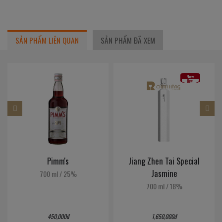
SẢN PHẨM LIÊN QUAN
SẢN PHẨM ĐÃ XEM
New
New
Pimm's
Jiang Zhen Tai Special
Jasmine
700 ml
/
25%
700 ml
/
18%
450,000đ
1,650,000đ