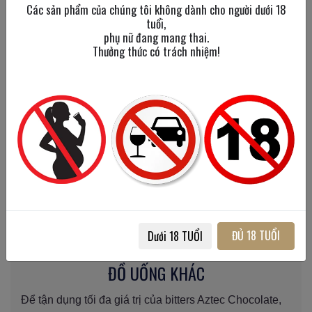
Các sản phẩm của chúng tôi không dành cho người dưới 18
HOME BAR
tuổi,
phụ nữ đang mang thai.
Aztec Chocolate Bitters là trợ thủ đắc lực cho
Thưởng thức có trách nhiệm!
bartender muốn tạo dấu ấn riêng, đa dạng hóa menu
và nâng chất lượng phục vụ. Với người pha chế tại
nhà, chỉ cần một chai 150ml là có thể thử nghiệm hàng
chục công thức khác nhau, từ cocktail cổ điển đến
biến tấu hiện đại. Sản phẩm này giúp tiết kiệm chi phí,
không cần đầu tư nhiều chai syrup hay liqueur
chocolate mà vẫn đảm bảo chiều sâu và sự độc đáo
cho mỗi ly đồ uống.
CÁCH SỬ DỤNG FEE BROTHERS AZTEC
ĐỦ 18 TUỔI
Dưới 18 TUỔI
CHOCOLATE BITTERS TRONG COCKTAIL VÀ
ĐỒ UỐNG KHÁC
Để tận dụng tối đa giá trị của bitters Aztec Chocolate,