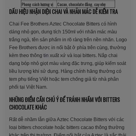
Phong cách hương vị
Cacao, chocolate đắng, cay nhẹ
DẤU HIỆU NHẬN DIỆN CHAI VÀ NHÃN MÁC DỄ KIỂM TRA
Chai Fee Brothers Aztec Chocolate Bitters có hình
dáng nhỏ gọn, dung tích 150ml với nhãn mác màu
trắng ngà, tên sản phẩm in rõ ràng trên nền nhãn. Logo
Fee Brothers được in nổi bật ở phía trên cùng, thường
kèm theo thông tin xuất xứ và loại bitters. Nắp chai
dạng bóp nhỏ giọt màu vàng đặc trưng, giúp kiểm soát
liều lượng khi sử dụng. Hàng chính hãng thường có
tem phụ tiếng Việt hoặc tem chống giả từ nhà phân
phối tại Việt Nam.
NHỮNG ĐIỂM CẦN CHÚ Ý ĐỂ TRÁNH NHẦM VỚI BITTERS
CHOCOLATE KHÁC
Rất dễ nhầm lẫn giữa Aztec Chocolate Bitters với các
loại bitters chocolate hoặc bitters cacao thông thường
khác trên thị trường. Điểm nổi bật của Aztec là sắc thái