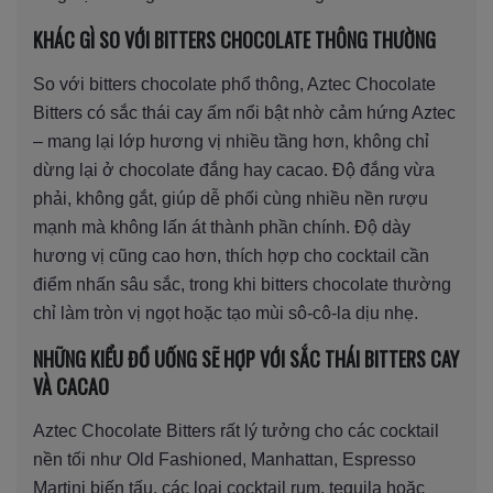
KHÁC GÌ SO VỚI BITTERS CHOCOLATE THÔNG THƯỜNG
So với bitters chocolate phổ thông, Aztec Chocolate
Bitters có sắc thái cay ấm nổi bật nhờ cảm hứng Aztec
– mang lại lớp hương vị nhiều tầng hơn, không chỉ
dừng lại ở chocolate đắng hay cacao. Độ đắng vừa
phải, không gắt, giúp dễ phối cùng nhiều nền rượu
mạnh mà không lấn át thành phần chính. Độ dày
hương vị cũng cao hơn, thích hợp cho cocktail cần
điểm nhấn sâu sắc, trong khi bitters chocolate thường
chỉ làm tròn vị ngọt hoặc tạo mùi sô-cô-la dịu nhẹ.
NHỮNG KIỂU ĐỒ UỐNG SẼ HỢP VỚI SẮC THÁI BITTERS CAY
VÀ CACAO
Aztec Chocolate Bitters rất lý tưởng cho các cocktail
nền tối như Old Fashioned, Manhattan, Espresso
Martini biến tấu, các loại cocktail rum, tequila hoặc