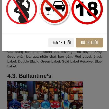
Ngắm nhìn thiết kế bắt mắt của các sản phẩm nhà Johnnie
Walker
Johnnie Walker luôn là thương hiệu Whisky nằm trong top
đầu những thương hiệu được ưa chuộng nhất với sản lượng
tiêu thụ cực khủng lên đến hơn 130 triệu chai/năm. Bên cạnh
ưu điểm nổi bật về hương vị, Johnnie Walker còn được lựa
chọn bởi giá thành đa dạng từ bình dân đến cao cấp, đáp
ĐỦ 18 TUỔI
Dưới 18 TUỔI
ứng mọi nhu cầu sử dụng.
Các dòng sản phẩm chính của thương hiệu này thường
được phân loại qua nhãn chai, bao gồm: Red Label, Black
Label, Double Black, Green Label, Gold Label Reserve, Blue
Label.
4.3. Ballantine’s