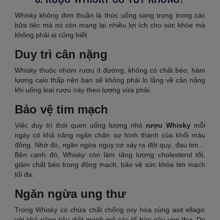
Whisky không đơn thuần là thức uống sang trọng trong các
bữa tiệc mà nó còn mang lại nhiều lợi ích cho sức khỏe mà
không phải ai cũng biết.
Duy trì cân nặng
Whisky thuộc nhóm rượu ít đường, không có chất béo, hàm
lượng calo thấp nên bạn sẽ không phải lo lắng về cân nặng
khi uống loại rượu này theo lượng vừa phải.
Bảo vệ tim mạch
Việc duy trì thói quen uống lượng nhỏ
rượu Whisky
mỗi
ngày có khả năng ngăn chặn sự hình thành của khối máu
đông. Nhờ đó, ngăn ngừa nguy cơ xảy ra đột quỵ, đau tim…
Bên cạnh đó, Whisky còn làm tăng lượng cholesterol tốt,
giảm chất béo trong động mạch, bảo vệ sức khỏe tim mạch
tối đa.
Ngăn ngừa ung thư
Trong Whisky có chứa chất chống oxy hóa cùng axit ellagic
với khả năng tiêu diệt mạnh mẽ các tế bào gây ung thư. Do