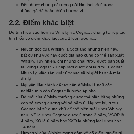
Đều được chưng cất trong nồi kim loại và ủ trong
thùng gỗ để hoàn thiện hương vị.
2.2. Điểm khác biệt
Để tìm hiểu sâu hơn về Whisky và Cognac, chúng ta tiếp tục
tìm hiểu về điểm khác biệt của 2 loại rượu này.
Nguồn gốc của Whisky là Scotland nhưng hiện nay,
bất cứ khu vực hay quốc gia nào cũng có thể sản xuất
Whisky. Tuy nhiên, chỉ những chai rượu được sản xuất
tại vùng Cognac - Pháp mới được gọi là rượu Cognac.
Như vậy, việc sản xuất Cognac sẽ bị giới hạn về mặt
địa lý.
Nguyên liệu chính để tạo nên Whisky là ngũ cốc
nghiền mịn còn Cognac là nước ép nho.
Độ tuổi của Whisky thường được thể hiện bằng những
con số tương đương với số năm ủ. Ngược lại, rượu
Cognac lại sử dụng chữ để thể hiện tuổi rượu Whisky
như: VS là rượu Cognac được ủ trong 2 năm, VSOP là
4 năm, XO là 6 năm hay XXO là những loại rượu hơn
14 năm.
Hương vị của Whisky mang đậm vẻ cổ điển, quyến rũ