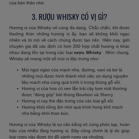
của bản thân nhé.
3. RƯỢU WHISKY CÓ VỊ GÌ?
Hương vị của Whisky vô cùng đa dạng. Chắc chắn, khi được
thưởng thức những hương vị ấy, bạn sẽ không khỏi ngạc
nhiên và tò mò về cách chúng được tạo nên. Hiện nay, giới
chuyên gia đã xác định có hơn 200 hợp chất hương vị khác
nhau đang tồn tại trong các loại
rượu Whisky
. Nhìn chung,
Whisky sẽ mang một số mùi vị đặc trưng như:
Mùi ngọt ngào của mạch nha, đường, vani và bơ là
những mùi được hình thành nhờ việc sử dụng nguyên
liệu mạch nha cùng quá trình ủ trong thùng gỗ sồi.
Hương vị của hoa cỏ xen lẫn trái cây tươi mát thường
được “đóng góp” bởi thùng Bourbon và Sherry.
Hương vị cay the đặc trưng của các loại gỗ sồi.
Hương khói nồng ấm nhờ quá trình hong khô mạch
nha bằng khói than bùn.
Hương vị của Whisky là sự cân bằng vô cùng phức tạp, hoàn
hảo của nhiều tầng hương vị. Đây cũng chính là lý do giúp
loại rượu này được tín đồ sành rượu ưa chuộng.