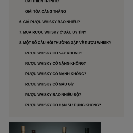
CẢI THIỆN TRÍ NHỚ
GIẢI TỎA CĂNG THẲNG
6. GIÁ RƯỢU WHISKY BAO NHIÊU?
7. MUA RƯỢU WHISKY Ở ĐÂU UY TÍN?
8. MỘT SỐ CÂU HỎI THƯỜNG GẶP VỀ RƯỢU WHISKY
RƯỢU WHISKY CÓ SAY KHÔNG?
RƯỢU WHISKY CÓ NẶNG KHÔNG?
RƯỢU WHISKY CÓ MẠNH KHÔNG?
RƯỢU WHISKY CÓ MÀU GÌ?
RƯỢU WHISKY BAO NHIÊU ĐỘ?
RƯỢU WHISKY CÓ HẠN SỬ DỤNG KHÔNG?