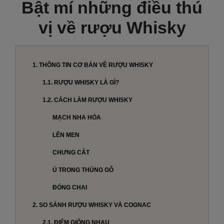
Bật mí những điều thú
vị về rượu Whisky
1. THÔNG TIN CƠ BẢN VỀ RƯỢU WHISKY
1.1. RƯỢU WHISKY LÀ GÌ?
1.2. CÁCH LÀM RƯỢU WHISKY
MẠCH NHA HÓA
LÊN MEN
CHƯNG CẤT
Ủ TRONG THÙNG GỖ
ĐÓNG CHAI
2. SO SÁNH RƯỢU WHISKY VÀ COGNAC
2.1. ĐIỂM GIỐNG NHAU