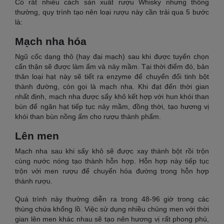
Có rất nhiều cách sản xuất rượu Whisky nhưng thông
thường, quy trình tạo nên loại rượu này cần trải qua 5 bước
là:
Mạch nha hóa
Ngũ cốc dạng thô (hay đại mạch) sau khi được tuyển chọn
cẩn thận sẽ được làm ẩm và nảy mầm. Tại thời điểm đó, bản
thân loại hạt này sẽ tiết ra enzyme để chuyển đổi tinh bột
thành đường, còn gọi là mạch nha. Khi đạt đến thời gian
nhất định, mạch nha được sấy khô kết hợp với hun khói than
bùn để ngăn hạt tiếp tục nảy mầm, đồng thời, tạo hương vị
khói than bùn nồng ấm cho rượu thành phẩm.
Lên men
Mạch nha sau khi sấy khô sẽ được xay thành bột rồi trộn
cùng nước nóng tạo thành hỗn hợp. Hỗn hợp này tiếp tục
trộn với men rượu để chuyển hóa đường trong hỗn hợp
thành rượu.
Quá trình này thường diễn ra trong 48-96 giờ trong các
thùng chứa khổng lồ. Việc sử dụng nhiều chủng men với thời
gian lên men khác nhau sẽ tạo nên hương vị rất phong phú,