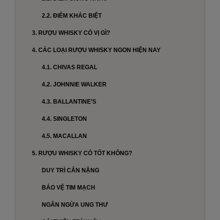
2.2. ĐIỂM KHÁC BIỆT
3. RƯỢU WHISKY CÓ VỊ GÌ?
4. CÁC LOẠI RƯỢU WHISKY NGON HIỆN NAY
4.1. CHIVAS REGAL
4.2. JOHNNIE WALKER
4.3. BALLANTINE’S
4.4. SINGLETON
4.5. MACALLAN
5. RƯỢU WHISKY CÓ TỐT KHÔNG?
DUY TRÌ CÂN NẶNG
BẢO VỆ TIM MẠCH
NGĂN NGỪA UNG THƯ