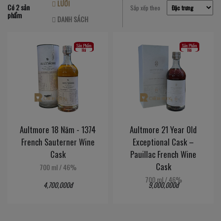
LƯỚI
Có 2 sản
Sắp xếp theo
phẩm
DANH SÁCH
Sản Phẩm
Sản Phẩm
Mới
Mới
Aultmore 18 Năm - 1374
Aultmore 21 Year Old
French Sauterner Wine
Exceptional Cask –
Cask
Pauillac French Wine
Cask
700 ml
/
46%
700 ml
/
46%
4,700,000đ
9,000,000đ