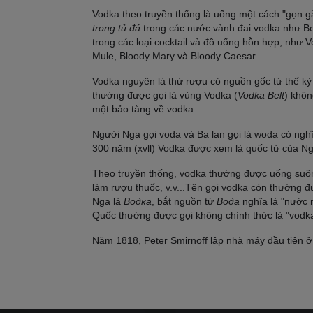
Vodka theo truyền thống là uống một cách "gọn g
trong tủ đá
trong các nước vành đai vodka như Bel
trong các loại cocktail và đồ uống hỗn hợp, như
Mule, Bloody Mary và Bloody Caesar .
Vodka nguyên là thứ rượu có nguồn gốc từ thế kỷ
thường được gọi là vùng Vodka (
Vodka Belt
) khôn
một bảo tàng về vodka.
Người Nga gọi voda và Ba lan gọi là woda có nghĩa
300 năm (xvll) Vodka được xem là quốc tử của Ng
Theo truyền thống, vodka thường được uống suông,
làm rượu thuốc, v.v...Tên gọi vodka còn thường 
Nga là
Водка
, bắt nguồn từ
Вода
nghĩa là "nước 
Quốc thường được gọi không chính thức là "vodk
Năm 1818, Peter Smirnoff lập nhà máy đầu tiên ở