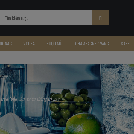
OGNAC
VODKA
RƯỢU MÙI
CHAMPAGNE / VANG
SAKE
rên toàn cầu, và sự thống trị này