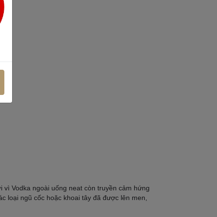
ởi vì Vodka ngoài uống neat còn truyền cảm hứng
ác loại ngũ cốc hoặc khoai tây đã được lên men,