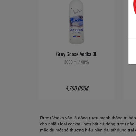
Grey Goose Vodka 3L
3000 ml
/
40%
4,700,000đ
Rượu Vodka vẫn là dòng rượu mạnh thống trị hàng
cho nhiều loại cocktail hơn bất cứ dòng rượu nào
mặc dù một số thương hiệu hiện đại sử dụng trái