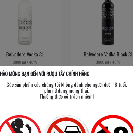
Belvedere Vodka 3L
Belvedere Vodka Black 3L
3000 ml
/
40%
3000 ml
/
40%
HÀO MỪNG BẠN ĐẾN VỚI RƯỢU TÂY CHÍNH HÃNG
Các sản phẩm của chúng tôi không dành cho người dưới 18 tuổi,
4,400,000đ
4,700,000đ
phụ nữ đang mang thai.
Thưởng thức có trách nhiệm!