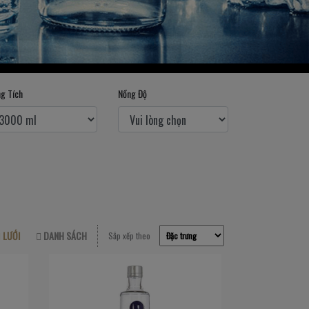
g Tích
Nồng Độ
LƯỚI
DANH SÁCH
Sắp xếp theo