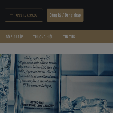
Đăng ký
/
Đăng nhập
0931.97.39.97
BỘ SƯU TẬP
THƯƠNG HIỆU
TIN TỨC