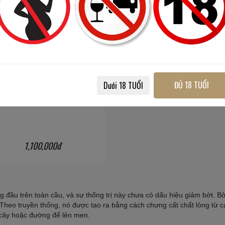
ĐỦ 18 TUỔI
Dưới 18 TUỔI
Smirnoff Vodka Red
3000 ml
/
37.5%
1,100,000đ
 đầu trên toàn cầu, và sự thống trị này chưa có dấu hiệu giảm bớt. B
.Theo truyền thống, nó được tạo ra bằng cách chưng cất chất lỏng từ c
 cây hoặc đường để lên men.