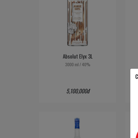
Absolut Elyx 3L
3000 ml
/
40%
C
5,100,000đ