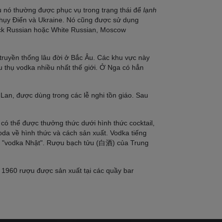
ù nó thường được phục vụ trong trạng thái để
lạnh
 Thụy Điển và Ukraine. Nó cũng được sử dụng
lack Russian hoặc White Russian, Moscow
truyền thống lâu đời ở Bắc Âu. Các khu vực này
êu thụ vodka nhiều nhất thế giới. Ở Nga có hẳn
 Lan, được dùng trong các lễ nghi tồn giáo. Sau
có thể được thưởng thức dưới hình thức cocktail,
da về hình thức và cách sản xuất. Vodka tiếng
à "vodka Nhật". Rượu bạch tửu (白酒) của Trung
 1960 rượu được sản xuất tại các quầy bar