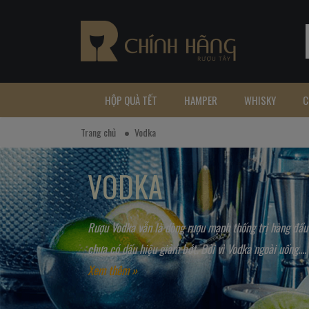
HỘP QUÀ TẾT
HAMPER
WHISKY
C
Trang chủ
Vodka
VODKA
Rượu Vodka vẫn là dòng rượu mạnh thống trị hàng đầu t
chưa có dấu hiệu giảm bớt. Bởi vì Vodka ngoài uống....
Xem thêm »