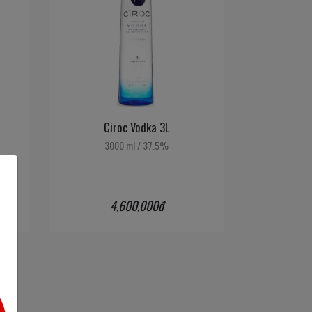
Ciroc Vodka 3L
3000 ml
/
37.5%
4,600,000đ