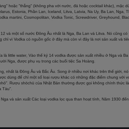
àng" hoặc "thẳng" (không pha với nước, đá hoặc cocktail khác), mặc d
arus, Estonia, Phần Lan, Iceland, Litva, Latvia, Na Uy, Ba Lan, Nga,
 Vodka martini, Cosmopolitan, Vodka Tonic, Screwdriver, Greyhound, B
 12 và một số nước Đông Âu nhất là Nga, Ba Lan và Litva. Nó cũng có 
g chỉ vì Vodka có nguồn gốc ở đây mà còn vì đây là nơi sản xuất và ti
 là little water, Vào thế kỷ 14 vodka được sản xuất nhiều ở Nga và Ba
ười Nga, được phụ vụ trong các buổi tiệc Sa Hoàng.
 nhất là Đông Âu và Bắc Âu. Song ở nhiều nơi khác trên thế giới, nó 
được dùng để chỉ một số loại rượu khác có những đặc điểm chung với vo
nhỏ". Rượu shōchū của Nhật Bản thường được gọi không chính thức l
a Tàu".
 Nga và sản xuất Các loại vodka lọc qua than hoạt tính, Năm 1930 đến