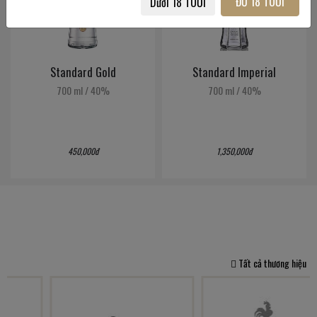
ĐỦ 18 TUỔI
Dưới 18 TUỔI
Standard Gold
Standard Imperial
700 ml
/
40%
700 ml
/
40%
450,000đ
1,350,000đ
Tất cả thương hiệu