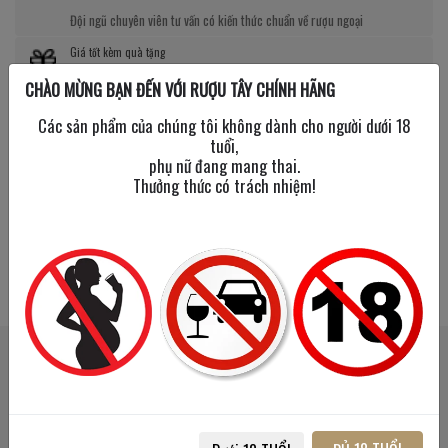
Đội ngũ chuyên viên tư vấn có kiến thức chuẩn về rượu ngoại
Giá tốt kèm quà tặng
CHÀO MỪNG BẠN ĐẾN VỚI RƯỢU TÂY CHÍNH HÃNG
Nhiều chương trình giảm giá, tặng quà cực giá trị
Các sản phẩm của chúng tôi không dành cho người dưới 18
tuổi,
phụ nữ đang mang thai.
Thưởng thức có trách nhiệm!
SẢN PHẨM LIÊN QUAN
SẢN PHẨM ĐÃ XEM
Mua 2
Mua 2
Tặng 1
Tặng 1
Mua 1
Mua 1
Tặng Mini
Tặng Mini