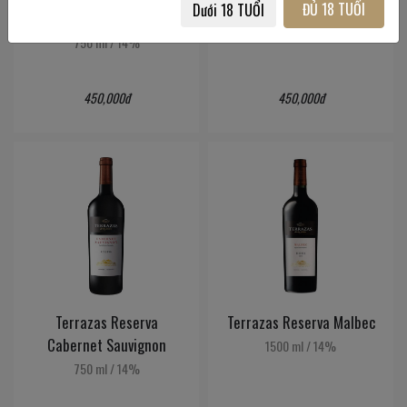
ĐỦ 18 TUỔI
Dưới 18 TUỔI
Sauvignon
750 ml
/
14%
750 ml
/
14%
450,000đ
450,000đ
Terrazas Reserva
Terrazas Reserva Malbec
Cabernet Sauvignon
1500 ml
/
14%
750 ml
/
14%