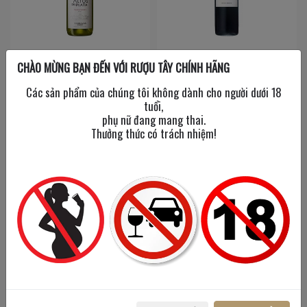
Terrazar Altos
Terrazar Cheval Des
CHÀO MỪNG BẠN ĐẾN VỚI RƯỢU TÂY CHÍNH HÃNG
Chardonnay
Andes
Các sản phẩm của chúng tôi không dành cho người dưới 18
750 ml
/
14%
750 ml
/
14%
tuổi,
phụ nữ đang mang thai.
Thưởng thức có trách nhiệm!
450,000đ
2,650,000đ
Terrazas Altos Cabernet
Terrazas Altos Malbec