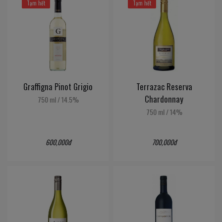
Tạm hết
Tạm hết
Graffigna Pinot Grigio
Terrazac Reserva
Chardonnay
750 ml
/
14.5%
750 ml
/
14%
600,000đ
700,000đ