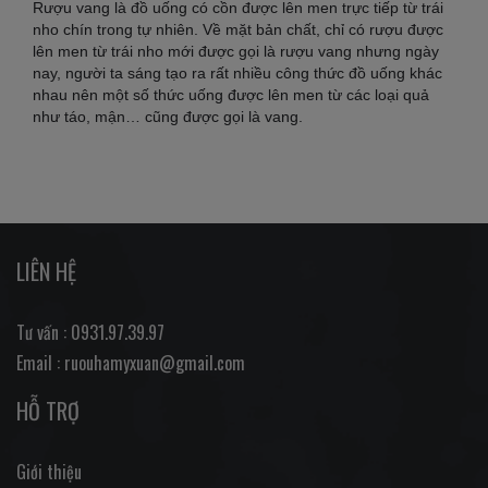
Rượu vang là đồ uống có cồn được lên men trực tiếp từ trái
nho chín trong tự nhiên. Về mặt bản chất, chỉ có rượu được
lên men từ trái nho mới được gọi là rượu vang nhưng ngày
nay, người ta sáng tạo ra rất nhiều công thức đồ uống khác
nhau nên một số thức uống được lên men từ các loại quả
như táo, mận… cũng được gọi là vang.
LIÊN HỆ
Tư vấn : 0931.97.39.97
Email : ruouhamyxuan@gmail.com
HỖ TRỢ
Giới thiệu