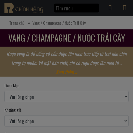
Trang chủ
Vang / Champagne / Nước Trái Cây
VANG / CHAMPAGNE / NƯỚC TRÁI CÂY
Rượu vang là đồ uống có cồn được lên men trực tiếp từ trái nho chín
trong tự nhiên. Về mặt bản chất, chỉ có rượu được lên men từ....
Xem thêm »
Danh Mục
Khoảng giá