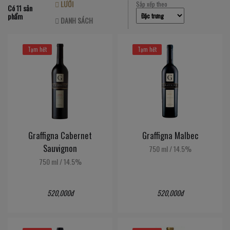
LƯỚI
Sắp xếp theo
Có 11 sản
phẩm
DANH SÁCH
Tạm hết
Tạm hết
Graffigna Cabernet
Graffigna Malbec
Sauvignon
750 ml
/
14.5%
750 ml
/
14.5%
520,000đ
520,000đ