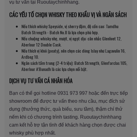
vụ tư vấn tại Ruoutaychinhhang.
CÁC YẾU TỐ CHỌN WHISKY THEO KHẨU VỊ VÀ NGÂN SÁCH
Nếu thích whisky Speyside, vị sherry đậm, độ cồn cao: Tamdhu
Batch Strength - Batch No.8 là lựa chọn phù hợp.
Nếu chuộng whisky nhẹ, mượt, vị ngọt dịu: cân nhắc Glenlivet 12,
Aberlour 12 Double Cask.
Nếu thích vị khói (peaty), nên chọn các dòng Islay như Lagavulin 16,
Ardbeg 10.
Ngân sách tầm trung (2-4 triệu): Batch Strength, Glenfarclas 105,
Aberlour A’Bunadh là các lựa chọn nổi bật.
DỊCH VỤ TƯ VẤN CÁ NHÂN HÓA
Bạn có thể gọi hotline 0931 973 997 hoặc đến trực tiếp
showroom để được tư vấn theo nhu cầu, mục đích sử
dụng (thưởng thức, quà biếu, sưu tầm), thậm chí thử
nếm khi có chương trình tasting. Ruoutaychinhhang
cam kết hỗ trợ tận tình để khách hàng chọn được chai
whisky phù hợp nhất.