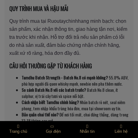
QUY TRÌNH MUA VÀ HẬU MÃI
Quy trình mua tại Ruoutaychinhhang minh bạch: chọn
sản phẩm, xác nhận thông tin, giao hàng tận nơi, kiểm
tra trước khi nhận. Hỗ trợ đổi trả nếu sản phẩm có lỗi
do nhà sản xuất, đảm bảo chứng nhận chính hãng,
xuất xứ rõ ràng, hóa đơn đầy đủ.
CÂU HỎI THƯỜNG GẶP TỪ KHÁCH HÀNG
Tamdhu Batch Strength - Batch No.8 có mạnh không?
55.8% ABV,
phù hợp người đã quen whisky mạnh, newbie nên pha thêm nước.
So sánh Batch No.8 với các batch trước?
Batch No.8 clean, ít
sulphur, vị trái cây tươi và spice nổi bật.
Cách nhận biết Tamdhu chính hãng?
Nhãn batch rõ nét, seal niêm
phong, tem nhập khẩu trùng hóa đơn, mua tại showroom uy tín.
Bảo quản chai thế nào?
Để nơi tối mát, chai đứng thẳng, dùng trong
12-18 tháng sau mở.
ĐỊA CHỈ MUA KHÁM PHÁ TAMDHU BATCH
Trang chủ
Gọi điện
Nhắn tin
Liên hệ