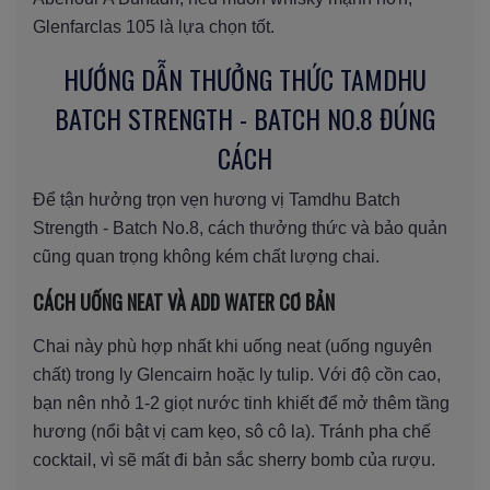
Glenfarclas 105 là lựa chọn tốt.
HƯỚNG DẪN THƯỞNG THỨC TAMDHU
BATCH STRENGTH - BATCH NO.8 ĐÚNG
CÁCH
Để tận hưởng trọn vẹn hương vị Tamdhu Batch
Strength - Batch No.8, cách thưởng thức và bảo quản
cũng quan trọng không kém chất lượng chai.
CÁCH UỐNG NEAT VÀ ADD WATER CƠ BẢN
Chai này phù hợp nhất khi uống neat (uống nguyên
chất) trong ly Glencairn hoặc ly tulip. Với độ cồn cao,
bạn nên nhỏ 1-2 giọt nước tinh khiết để mở thêm tầng
hương (nổi bật vị cam kẹo, sô cô la). Tránh pha chế
cocktail, vì sẽ mất đi bản sắc sherry bomb của rượu.