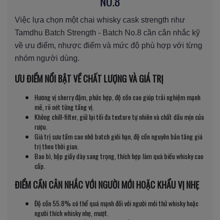
NO.8
Việc lựa chọn một chai whisky cask strength như
Tamdhu Batch Strength - Batch No.8 cần cân nhắc kỹ
về ưu điểm, nhược điểm và mức độ phù hợp với từng
nhóm người dùng.
ƯU ĐIỂM NỔI BẬT VỀ CHẤT LƯỢNG VÀ GIÁ TRỊ
Hương vị sherry đậm, phức hợp, độ cồn cao giúp trải nghiệm mạnh
mẽ, rõ nét từng tầng vị.
Không chill-filter, giữ lại tối đa texture tự nhiên và chất dầu mịn của
rượu.
Giá trị sưu tầm cao nhờ batch giới hạn, độ cồn nguyên bản tăng giá
trị theo thời gian.
Bao bì, hộp giấy dày sang trọng, thích hợp làm quà biếu whisky cao
cấp.
ĐIỂM CẦN CÂN NHẮC VỚI NGƯỜI MỚI HOẶC KHẨU VỊ NHẸ
Độ cồn 55.8% có thể quá mạnh đối với người mới thử whisky hoặc
người thích whisky nhẹ, mượt.