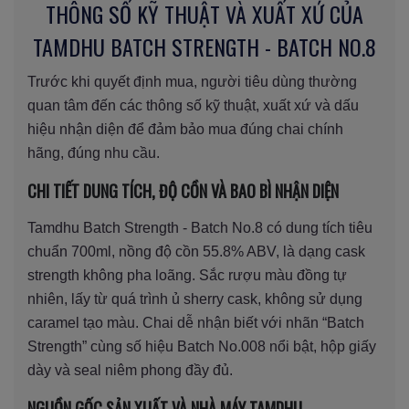
THÔNG SỐ KỸ THUẬT VÀ XUẤT XỨ CỦA
TAMDHU BATCH STRENGTH - BATCH NO.8
Trước khi quyết định mua, người tiêu dùng thường
quan tâm đến các thông số kỹ thuật, xuất xứ và dấu
hiệu nhận diện để đảm bảo mua đúng chai chính
hãng, đúng nhu cầu.
CHI TIẾT DUNG TÍCH, ĐỘ CỒN VÀ BAO BÌ NHẬN DIỆN
Tamdhu Batch Strength - Batch No.8 có dung tích tiêu
chuẩn 700ml, nồng độ cồn 55.8% ABV, là dạng cask
strength không pha loãng. Sắc rượu màu đồng tự
nhiên, lấy từ quá trình ủ sherry cask, không sử dụng
caramel tạo màu. Chai dễ nhận biết với nhãn “Batch
Strength” cùng số hiệu Batch No.008 nổi bật, hộp giấy
dày và seal niêm phong đầy đủ.
NGUỒN GỐC SẢN XUẤT VÀ NHÀ MÁY TAMDHU