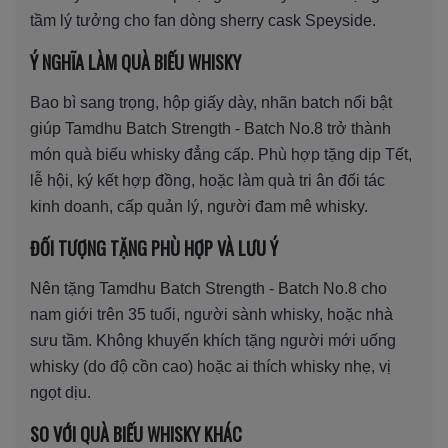
tầm lý tưởng cho fan dòng sherry cask Speyside.
Ý NGHĨA LÀM QUÀ BIẾU WHISKY
Bao bì sang trọng, hộp giấy dày, nhãn batch nổi bật
giúp Tamdhu Batch Strength - Batch No.8 trở thành
món quà biếu whisky đẳng cấp. Phù hợp tặng dịp Tết,
lễ hội, ký kết hợp đồng, hoặc làm quà tri ân đối tác
kinh doanh, cấp quản lý, người đam mê whisky.
ĐỐI TƯỢNG TẶNG PHÙ HỢP VÀ LƯU Ý
Nên tặng Tamdhu Batch Strength - Batch No.8 cho
nam giới trên 35 tuổi, người sành whisky, hoặc nhà
sưu tầm. Không khuyến khích tặng người mới uống
whisky (do độ cồn cao) hoặc ai thích whisky nhẹ, vị
ngọt dịu.
SO VỚI QUÀ BIẾU WHISKY KHÁC