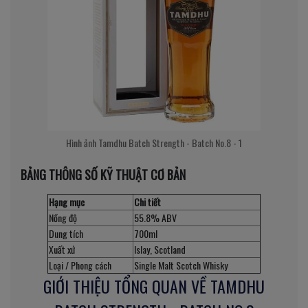
Hình ảnh Tamdhu Batch Strength - Batch No.8 - 1
BẢNG THÔNG SỐ KỸ THUẬT CƠ BẢN
Hạng mục
Chi tiết
Nồng độ
55.8% ABV
Dung tích
700ml
Xuất xứ
Islay, Scotland
Loại / Phong cách
Single Malt Scotch Whisky
GIỚI THIỆU TỔNG QUAN VỀ TAMDHU