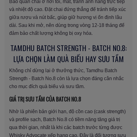
Bảo quản chai ở nơi tối, mát, tránh ánh nắng trực tiếp
và nhiệt độ cao. Đặt chai đứng thẳng để tránh tiếp xúc
giữa rượu và nút bấc, giúp giữ hương vị ổn định lâu
dài. Sau khi mở, nên dùng trong vòng 12-18 tháng để
đảm bảo chất lượng không bị oxy hóa.
TAMDHU BATCH STRENGTH - BATCH NO.8:
LỰA CHỌN LÀM QUÀ BIẾU HAY SƯU TẦM
Không chỉ dừng lại ở thưởng thức, Tamdhu Batch
Strength - Batch No.8 còn là lựa chọn đáng cân nhắc
cho mục đích quà biếu và sưu tầm.
GIÁ TRỊ SƯU TẦM CỦA BATCH NO.8
Nhờ là phiên bản giới hạn, độ cồn cao (cask strength)
và profile sạch, Batch No.8 có tiềm năng tăng giá trị
qua thời gian, nhất là khi các batch trước từng được
Whisky Advocate xếp hạng cao. Đây là đối tượng sưu