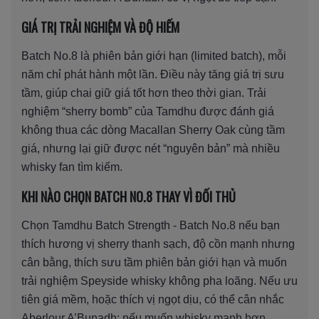
GIÁ TRỊ TRẢI NGHIỆM VÀ ĐỘ HIẾM
Batch No.8 là phiên bản giới hạn (limited batch), mỗi
năm chỉ phát hành một lần. Điều này tăng giá trị sưu
tầm, giúp chai giữ giá tốt hơn theo thời gian. Trải
nghiệm “sherry bomb” của Tamdhu được đánh giá
không thua các dòng Macallan Sherry Oak cùng tầm
giá, nhưng lại giữ được nét “nguyên bản” mà nhiều
whisky fan tìm kiếm.
KHI NÀO CHỌN BATCH NO.8 THAY VÌ ĐỐI THỦ
Chọn Tamdhu Batch Strength - Batch No.8 nếu bạn
thích hương vị sherry thanh sạch, độ cồn mạnh nhưng
cân bằng, thích sưu tầm phiên bản giới hạn và muốn
trải nghiệm Speyside whisky không pha loãng. Nếu ưu
tiên giá mềm, hoặc thích vị ngọt dịu, có thể cân nhắc
Aberlour A’Bunadh; nếu muốn whisky mạnh hơn,