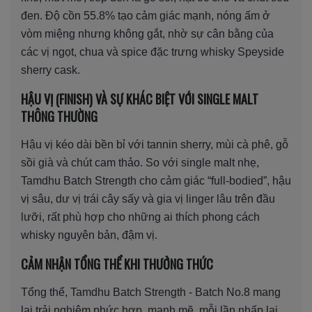
đen. Độ cồn 55.8% tạo cảm giác mạnh, nóng ấm ở
vòm miệng nhưng không gắt, nhờ sự cân bằng của
các vị ngọt, chua và spice đặc trưng whisky Speyside
sherry cask.
HẬU VỊ (FINISH) VÀ SỰ KHÁC BIỆT VỚI SINGLE MALT
THÔNG THƯỜNG
Hậu vị kéo dài bền bỉ với tannin sherry, mùi cà phê, gỗ
sồi già và chút cam thảo. So với single malt nhẹ,
Tamdhu Batch Strength cho cảm giác “full-bodied”, hậu
vị sâu, dư vị trái cây sấy và gia vị linger lâu trên đầu
lưỡi, rất phù hợp cho những ai thích phong cách
whisky nguyên bản, đậm vị.
CẢM NHẬN TỔNG THỂ KHI THƯỞNG THỨC
Tổng thể, Tamdhu Batch Strength - Batch No.8 mang
lại trải nghiệm phức hợp, mạnh mẽ, mỗi lần nhấp lại