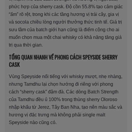
phức hợp của sherry cask. Độ cồn 55.8% tạo cảm giác
“ấm” rõ rệt, trong khi các tầng hương vị trái cây, gia vị
và socola chiều lòng người thưởng thức tinh tế. Giá trị
sưu tầm của batch giới hạn cũng là điểm cộng cho ai
muốn chọn mua một chai whisky có khả năng tăng giá
trị qua thời gian.
TỔNG QUAN NHANH VỀ PHONG CÁCH SPEYSIDE SHERRY
CASK
Vùng Speyside nổi tiếng với whisky mượt, nhẹ nhàng,
nhưng Tamdhu lại chọn hướng đi riêng với phong
cách “sherry cask” đậm đà. Các dòng Batch Strength
của Tamdhu đều ủ 100% trong thùng sherry Oloroso
nhập khẩu từ Jerez, Tây Ban Nha, tạo nên màu sắc và
hương vị đặc trưng mà không phải single malt
Speyside nào cũng có.