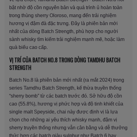
bật nhờ độ cồn nguyên bản và quá trình ủ hoàn toàn
trong thùng sherry Oloroso, mang đến trải nghiệm
hương vị đậm đà đặc trưng. Đây là phiên bản mới
nhất của dòng Batch Strength, phù hợp cho người
sành whisky tìm kiếm trải nghiệm mạnh mẽ, hoặc làm
quà biếu cao cấp.
VỊ TRÍ CỦA BATCH NO.8 TRONG DÒNG TAMDHU BATCH
STRENGTH
Batch No.8 là phiên bản mới nhất (ra mắt 2024) trong
series Tamdhu Batch Strength, kế thừa truyền thống
“sherry bomb” từ các batch trước đó. Sở hữu độ cồn
cao (55.8%), hương vị phức hợp và độ tinh khiết của
single malt Speyside, chai này được định vị là lựa
chọn cho những ai yêu thích whisky mạnh, đậm vị
sherry truyền thống nhưng vẫn cân bằng và dễ thưởng
thức hơn các batch giàu sulphur như Batch 6 hay