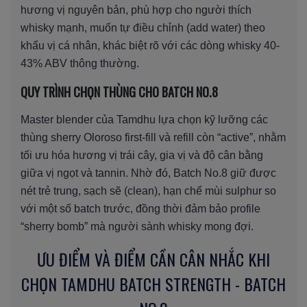
hương vị nguyên bản, phù hợp cho người thích
whisky mạnh, muốn tự điều chỉnh (add water) theo
khẩu vị cá nhân, khác biệt rõ với các dòng whisky 40-
43% ABV thông thường.
QUY TRÌNH CHỌN THÙNG CHO BATCH NO.8
Master blender của Tamdhu lựa chọn kỹ lưỡng các
thùng sherry Oloroso first-fill và refill còn “active”, nhằm
tối ưu hóa hương vị trái cây, gia vị và độ cân bằng
giữa vị ngọt và tannin. Nhờ đó, Batch No.8 giữ được
nét trẻ trung, sạch sẽ (clean), hạn chế mùi sulphur so
với một số batch trước, đồng thời đảm bảo profile
“sherry bomb” mà người sành whisky mong đợi.
ƯU ĐIỂM VÀ ĐIỂM CẦN CÂN NHẮC KHI
CHỌN TAMDHU BATCH STRENGTH - BATCH