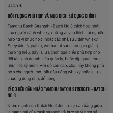
Batch 4.
ĐỐI TƯỢNG PHÙ HỢP VÀ MỤC ĐÍCH SỬ DỤNG CHÍNH
Tamdhu Batch Strength - Batch No.8 thích hợp nhất
cho người sành whisky, những ai yêu thích trải nghiệm
hương vị phức hợp, hoặc các nhà sưu tầm whisky
Speyside. Ngoài ra, với bao bì sang trọng và giá trị
thương hiệu, đây là lựa chọn quà biếu phù hợp cho
đối tác kinh doanh, cấp quản lý, hoặc dịp quan trọng
như Tết, kỷ niệm. Với độ cồn cao, chai này không phù
hợp cho người mới bắt đầu uống whisky hoặc ai ưa
chuộng dòng nhẹ, dễ uống.
LÝ DO NÊN CÂN NHẮC TAMDHU BATCH STRENGTH - BATCH
NO.8
Điểm mạnh của Batch No.8 đến từ sự cân bằng giữa
vị mạnh mẽ của cask strength và hương vị ngọt sâu,