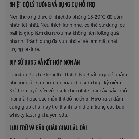
NHIỆT ĐỘ LÝ TƯỞNG VÀ DỤNG CỤ HỖ TRỢ
Nên thưởng thức ở nhiệt độ phòng 18-20°C để cảm
nhận tốt nhất. Nếu thích lạnh nhẹ, có thể sử dụng ice
ball to giúp làm dịu rượu mà không làm loãng quá
nhanh. Tránh dùng đá vụn nhỏ vì sẽ làm mất chất
lượng texture.
DỊP SỬ DỤNG VÀ KẾT HỢP MÓN ĂN
Tamdhu Batch Strength - Batch No.8 rất hợp để nhâm
nhi buổi tối, sau bữa ăn hoặc dịp sum họp, kỷ niệm.
Kết hợp tuyệt vời với dark chocolate, trái cây sấy, phô
mai già hoặc các món thịt đỏ nướng. Hương vị đậm
cũng giúp chai này trở thành tâm điểm trong các buổi
whisky tasting chuyên sâu.
LƯU TRỮ VÀ BẢO QUẢN CHAI LÂU DÀI