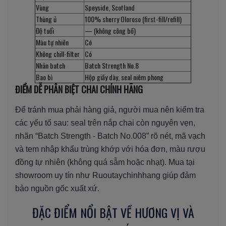
Vùng
Speyside, Scotland
Thùng ủ
100% sherry Oloroso (first-fill/refill)
Độ tuổi
— (không công bố)
Màu tự nhiên
Có
Không chill-filter
Có
Nhãn batch
Batch Strength No.8
Bao bì
Hộp giấy dày, seal niêm phong
ĐIỂM DỄ PHÂN BIỆT CHAI CHÍNH HÃNG
Để tránh mua phải hàng giả, người mua nên kiểm tra
các yếu tố sau: seal trên nắp chai còn nguyên vẹn,
nhãn “Batch Strength - Batch No.008” rõ nét, mã vạch
và tem nhập khẩu trùng khớp với hóa đơn, màu rượu
đồng tự nhiên (không quá sẫm hoặc nhạt). Mua tại
showroom uy tín như Ruoutaychinhhang giúp đảm
bảo nguồn gốc xuất xứ.
ĐẶC ĐIỂM NỔI BẬT VỀ HƯƠNG VỊ VÀ