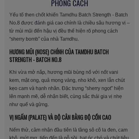
PHONG CÁCH
Yếu tố then chốt khiến Tamdhu Batch Strength - Batch
No.8 được đánh giá cao chính là chiều sâu hương vị –
từ mùi mũi đến hậu vị đều thể hiện rõ phong cách
“sherry bomb” của nhà Tamdhu.
HƯƠNG MŨI (NOSE) CHÍNH CỦA TAMDHU BATCH
STRENGTH - BATCH NO.8
Khi vừa mở nắp, hương mũi bùng nổ với nốt vani
kem, mật ong, quả mọng vàng, nho khô, xen lẫn chút
kẹo cam và hạnh nhân. Đặc trưng “sherry ngọt” hiện
lên mạnh mẽ, dễ nhận biết, cùng sắc thái gia vị nhẹ
như quế và gừng.
VỊ NGẤM (PALATE) VÀ ĐỘ CÂN BẰNG ĐỘ CỒN CAO
Nếm thử, cảm nhận đầu tiên là tầng sô cô la đen, cam
khô, mứt mơ, tiếp đến là gỗ sồi, hạt óc chó và chút tiêu