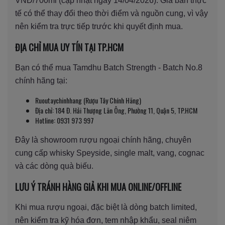
VNĐ/700ml (cập nhật ngày 14/04/2026). Giá bán thực
tế có thể thay đổi theo thời điểm và nguồn cung, vì vậy
nên kiểm tra trực tiếp trước khi quyết định mua.
ĐỊA CHỈ MUA UY TÍN TẠI TP.HCM
Bạn có thể mua Tamdhu Batch Strength - Batch No.8
chính hãng tại:
Ruoutaychinhhang (Rượu Tây Chính Hãng)
Địa chỉ: 184 Đ. Hải Thượng Lãn Ông, Phường 11, Quận 5, TP.HCM
Hotline: 0931 973 997
Đây là showroom rượu ngoại chính hãng, chuyên
cung cấp whisky Speyside, single malt, vang, cognac
và các dòng quà biếu.
LƯU Ý TRÁNH HÀNG GIẢ KHI MUA ONLINE/OFFLINE
Khi mua rượu ngoại, đặc biệt là dòng batch limited,
nên kiểm tra kỹ hóa đơn, tem nhập khẩu, seal niêm