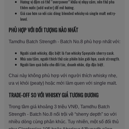
Hương vị đậm có thể “overpower” khẩu vị nhạy cảm, nên thử pha
thêm nước (add water) để mở hương.
Giá cao hơn so với các dòng blended whisky và single malt entry-
level.
PHÙ HỢP VỚI ĐỐI TƯỢNG NÀO NHẤT
Tamdhu Batch Strength - Batch No.8 phù hợp nhất với:
Người sành whisky, đặc biệt là fan whisky Speyside sherry cask.
Nhà sưu tầm, người thích thử các phiên bản giới hạn, cask strength.
Người làm quà biếu cho đối tác, doanh nhân, dịp đặc biệt.
Chai này không phù hợp với người thích whisky nhẹ,
ưa vị khói (peaty) hoặc mới làm quen với single malt.
TRADE-OFF SO VỚI WHISKY GIÁ TƯƠNG ĐƯƠNG
Trong tầm giá khoảng 3 triệu VNĐ, Tamdhu Batch
Strength - Batch No.8 nổi trội về “sherry depth” so với
nhiều dòng cùng phân khúc. Tuy nhiên, một số đối thủ