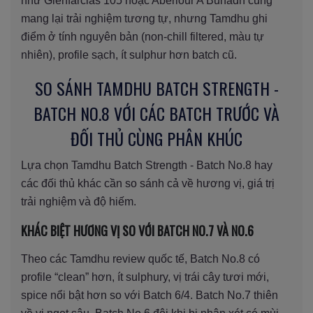
như Glenfarclas 105 hoặc Aberlour A’Bunadh cũng
mang lại trải nghiệm tương tự, nhưng Tamdhu ghi
điểm ở tính nguyên bản (non-chill filtered, màu tự
nhiên), profile sạch, ít sulphur hơn batch cũ.
SO SÁNH TAMDHU BATCH STRENGTH -
BATCH NO.8 VỚI CÁC BATCH TRƯỚC VÀ
ĐỐI THỦ CÙNG PHÂN KHÚC
Lựa chọn Tamdhu Batch Strength - Batch No.8 hay
các đối thủ khác cần so sánh cả về hương vị, giá trị
trải nghiệm và độ hiếm.
KHÁC BIỆT HƯƠNG VỊ SO VỚI BATCH NO.7 VÀ NO.6
Theo các Tamdhu review quốc tế, Batch No.8 có
profile “clean” hơn, ít sulphury, vị trái cây tươi mới,
spice nổi bật hơn so với Batch 6/4. Batch No.7 thiên