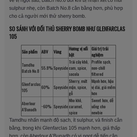
về vị ngọt sâu, Batch No.6 đôi khi bị nhận xét có mùi
sulphur nhẹ, còn Batch No.8 cân bằng hơn, phù hợp
cho cả người mới thử sherry bomb.
SO SÁNH VỚI ĐỐI THỦ SHERRY BOMB NHƯ GLENFARCLAS
105
Hương vị nổi
Giá trị trải
Sản phẩm
ABV
Vùng
bật
nghiệm
Trái cây khô,
Profile sạch,
Tamdhu
55.8%
Speyside
cam, spice,
non-chill
Batch No.8
socola
filtered
Sherry, mứt
Mạnh hơn, hậu
Glenfarclas
60%
Speyside
mận, spice,
vị dài, giá mềm
105
gỗ
hơn
Nho khô,
Sweet hơn, dễ
Aberlour
~60%
Speyside
caramel,
uống cho
A’Bunadh
spice
newbie
Tamdhu nhấn mạnh độ sạch, ít sulphur, và finish cân
bằng, trong khi Glenfarclas 105 mạnh hơn, giá thấp
hơn, còn Aberlour A’Bunadh có vị ngọt dễ tiếp cận.