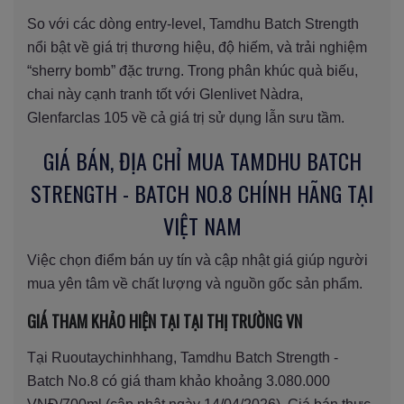
So với các dòng entry-level, Tamdhu Batch Strength
nổi bật về giá trị thương hiệu, độ hiếm, và trải nghiệm
“sherry bomb” đặc trưng. Trong phân khúc quà biếu,
chai này cạnh tranh tốt với Glenlivet Nàdra,
Glenfarclas 105 về cả giá trị sử dụng lẫn sưu tầm.
GIÁ BÁN, ĐỊA CHỈ MUA TAMDHU BATCH
STRENGTH - BATCH NO.8 CHÍNH HÃNG TẠI
VIỆT NAM
Việc chọn điểm bán uy tín và cập nhật giá giúp người
mua yên tâm về chất lượng và nguồn gốc sản phẩm.
GIÁ THAM KHẢO HIỆN TẠI TẠI THỊ TRƯỜNG VN
Tại Ruoutaychinhhang, Tamdhu Batch Strength -
Batch No.8 có giá tham khảo khoảng 3.080.000