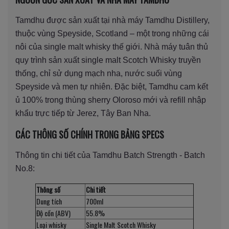
Tamdhu được sản xuất tại nhà máy Tamdhu Distillery,
thuộc vùng Speyside, Scotland – một trong những cái
nôi của single malt whisky thế giới. Nhà máy tuân thủ
quy trình sản xuất single malt Scotch Whisky truyền
thống, chỉ sử dụng mạch nha, nước suối vùng
Speyside và men tự nhiên. Đặc biệt, Tamdhu cam kết
ủ 100% trong thùng sherry Oloroso mới và refill nhập
khẩu trực tiếp từ Jerez, Tây Ban Nha.
CÁC THÔNG SỐ CHÍNH TRONG BẢNG SPECS
Thông tin chi tiết của Tamdhu Batch Strength - Batch
No.8:
Thông số
Chi tiết
Dung tích
700ml
Độ cồn (ABV)
55.8%
Loại whisky
Single Malt Scotch Whisky