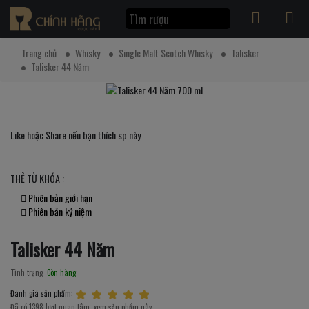
Trang chủ
Whisky
Single Malt Scotch Whisky
Talisker
Talisker 44 Năm
Like hoặc Share nếu bạn thích sp này
THẺ TỪ KHÓA :
Phiên bản giới hạn
Phiên bản kỷ niệm
Talisker 44 Năm
Tình trạng:
Còn hàng
Đánh giá sản phẩm:
Đã có 1398 lượt quan tâm, xem sản phẩm này