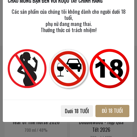
CHÀO MỪNG BẠN ĐẾN VỚI RƯỢU TÂY CHÍNH HÃNG
Các sản phẩm của chúng tôi không dành cho người dưới 18
tuổi,
phụ nữ đang mang thai.
Thưởng thức có trách nhiệm!
SẢN PHẨM LIÊN QUAN
SẢN PHẨM ĐÃ XEM
New Year
New Year
2026
2026
ĐỦ 18 TUỔI
Dưới 18 TUỔI
GlenAllachie 13 năm -
Balvenie 12 Năm
Year of The Horse 2026
Doublewood - Hộp Quà
Tết 2026
700 ml
/
48%