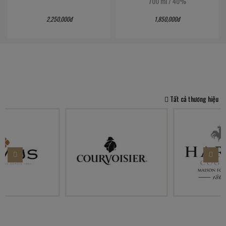
700 ml
/
40%
2,250,000đ
1,850,000đ
Tất cả thương hiệu