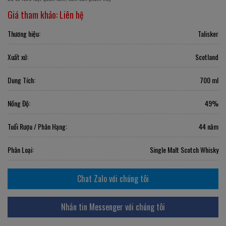
Giá tham khảo:
Liên hệ
Thương hiệu:
Talisker
Xuất xứ:
Scotland
Dung Tích:
700 ml
Nồng Độ:
49%
Tuổi Rượu / Phân Hạng:
44 năm
Phân Loại:
Single Malt Scotch Whisky
Chat Zalo với chúng tôi
Nhắn tin Messenger với chúng tôi