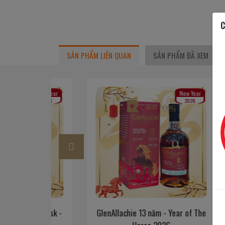
C
SẢN PHẨM LIÊN QUAN
SẢN PHẨM ĐÃ XEM
New Year
New Year
2026
2026
rry Cask -
GlenAllachie 13 năm - Year of The
Balv