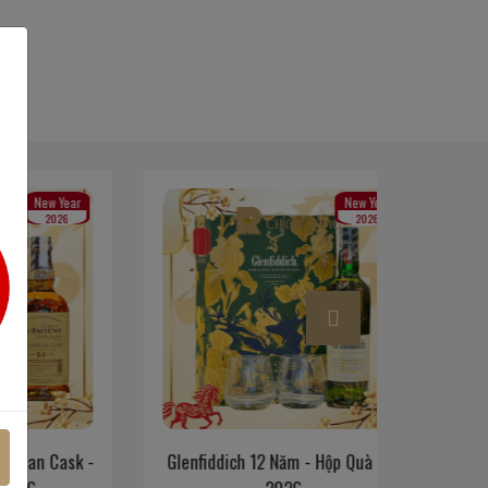
Year
New Year
26
2026
ask -
Glenfiddich 12 Năm - Hộp Quà Tết
Glenfiddi