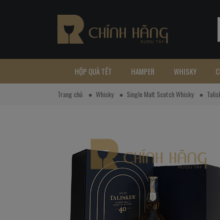
HỘP QUÀ TẾT
HAMPER
WHISKY
C
Trang chủ
Whisky
Single Malt Scotch Whisky
Talis