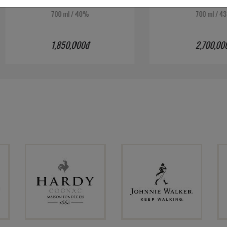
Quà Tết 2026
Hộp Quà Tết 2026
700 ml
/
40%
700 ml
/
43%
1,850,000đ
2,700,000đ