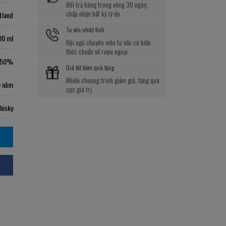
Đổi trả hàng trong vòng 30 ngày,
chấp nhận bất kỳ lý do
tland
Tư vấn nhiệt tình
00 ml
Đội ngũ chuyên viên tư vấn có kiến
thức chuẩn về rượu ngoại
50%
Giá tốt kèm quà tặng
Nhiều chương trình giảm giá, tặng quà
 năm
cực giá trị
hisky