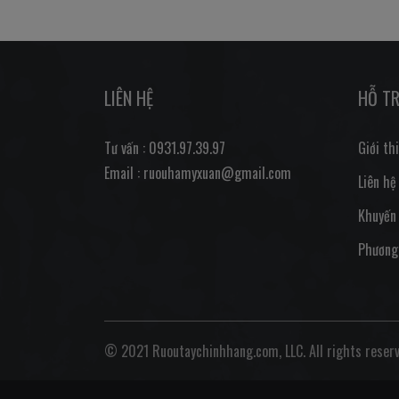
LIÊN HỆ
HỖ T
Tư vấn : 0931.97.39.97
Giới th
Email : ruouhamyxuan@gmail.com
Liên hệ
Khuyến
Phương
© 2021 Ruoutaychinhhang.com, LLC. All rights reserv