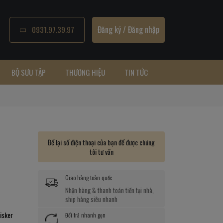
Đăng ký
/
Đăng nhập
0931.97.39.97
BỘ SƯU TẬP
THƯƠNG HIỆU
TIN TỨC
Để lại số điện thoại của bạn để được chúng
tôi tư vấn
Giao hàng toàn quốc
Nhận hàng & thanh toán tiền tại nhà,
ship hàng siêu nhanh
lisker
Đổi trả nhanh gọn