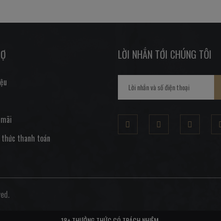
RỢ
LỜI NHẮN TỚI CHÚNG TÔI
iệu
 mãi
 thức thanh toán
ed.
18+ THƯỞNG THỨC CÓ TRÁCH NHIỆM.