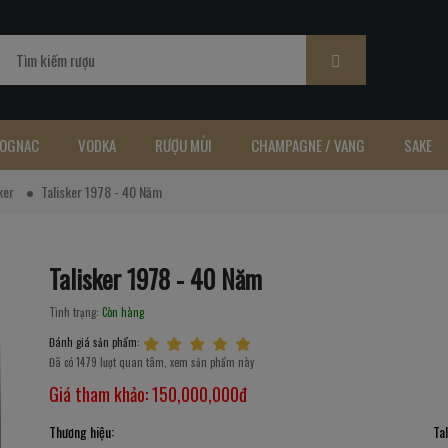
OGNAC
VODKA
RƯỢU MÙI
CHAMPAGNE / VANG
SAKE
ker
Talisker 1978 - 40 Năm
Talisker 1978 - 40 Năm
Tình trạng:
Còn hàng
Đánh giá sản phẩm:
Đã có 1479 lượt quan tâm, xem sản phẩm này
Giá tham khảo:
150,000,000đ
Thương hiệu:
Ta