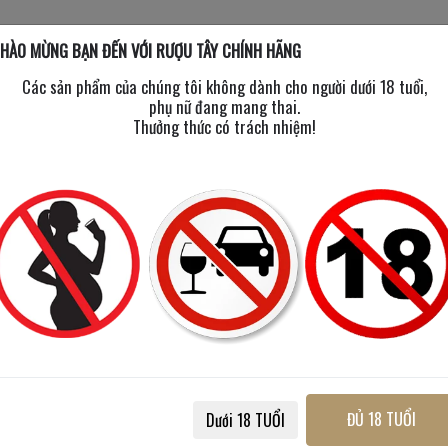
HÀO MỪNG BẠN ĐẾN VỚI RƯỢU TÂY CHÍNH HÃNG
Các sản phẩm của chúng tôi không dành cho người dưới 18 tuổi,
phụ nữ đang mang thai.
Thưởng thức có trách nhiệm!
New Year
New 
2026
20
ĐỦ 18 TUỔI
Dưới 18 TUỔI
enie 12 Năm Doublewood - Hộp
Balvenie 14 Năm Caribbean C