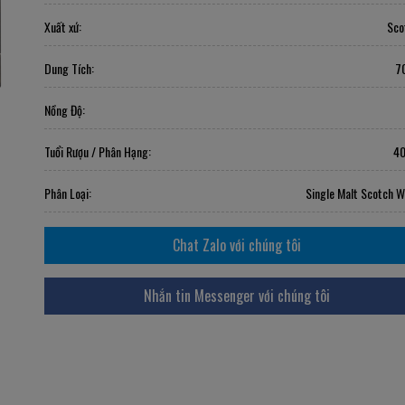
Xuất xứ:
Sco
Dung Tích:
7
Nồng Độ:
Tuổi Rượu / Phân Hạng:
40
Phân Loại:
Single Malt Scotch W
Chat Zalo với chúng tôi
Nhắn tin Messenger với chúng tôi