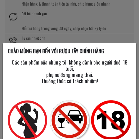
Nhận hàng & thanh toán tiền tại nhà, ship hàng siêu nhanh
Đổi trả nhanh gọn
Đổi trả hàng trong vòng 30 ngày, chấp nhận bất kỳ lý do
Tư vấn nhiệt tình
CHÀO MỪNG BẠN ĐẾN VỚI RƯỢU TÂY CHÍNH HÃNG
Đội ngũ chuyên viên tư vấn có kiến thức chuẩn về rượu ngoại
Các sản phẩm của chúng tôi không dành cho người dưới 18
Giá tốt kèm quà tặng
tuổi,
phụ nữ đang mang thai.
Nhiều chương trình giảm giá, tặng quà cực giá trị
Thưởng thức có trách nhiệm!