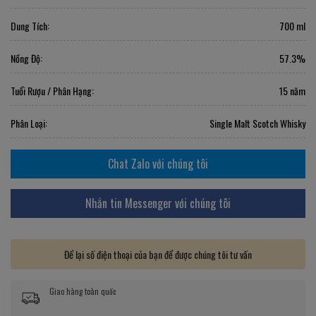
Dung Tích:
700 ml
Nồng Độ:
57.3%
Tuổi Rượu / Phân Hạng:
15 năm
Phân Loại:
Single Malt Scotch Whisky
Chat Zalo với chúng tôi
Nhắn tin Messenger với chúng tôi
Để lại số điện thoại của bạn để được chúng tôi tư vấn
Giao hàng toàn quốc