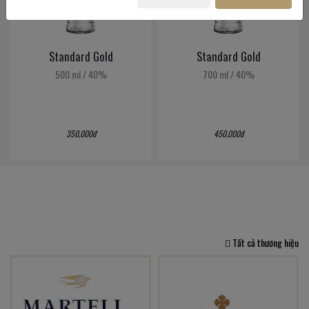
Standard Gold
Standard Gold
500 ml
/
40%
700 ml
/
40%
350,000đ
450,000đ
Tất cả thương hiệu