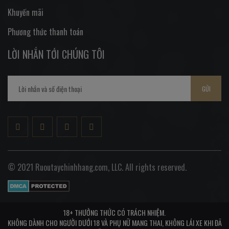
Khuyến mãi
Phương thức thanh toán
LỜI NHẮN TỚI CHÚNG TÔI
GỬI
© 2021 Ruoutaychinhhang.com, LLC. All rights reserved.
18+ THƯỞNG THỨC CÓ TRÁCH NHIỆM.
KHÔNG DÀNH CHO NGƯỜI DƯỚI 18 VÀ PHỤ NỮ MANG THAI, KHÔNG LÁI XE KHI ĐÃ