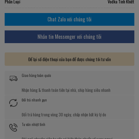
Phân Loại:
Vodka Tinh Khiết
Chat Zalo với chúng tôi
Nhắn tin Messenger với chúng tôi
Để lại số điện thoại của bạn để được chúng tôi tư vấn
Giao hàng toàn quốc
Nhận hàng & thanh toán tiền tại nhà, ship hàng siêu nhanh
Đổi trả nhanh gọn
Đổi trả hàng trong vòng 30 ngày, chấp nhận bất kỳ lý do
Tư vấn nhiệt tình
Đội ngũ chuyên viên tư vấn có kiến thức chuẩn về rượu ngoại