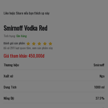
Like hoặc Share nếu bạn thích sp này
Smirnoff Vodka Red
Tình trạng:
Còn hàng
Đánh giá sản phẩm:
Đã có 2911 lượt quan tâm, xem sản phẩm này
Giá tham khảo:
450,000đ
Thương hiệu:
Smirnoff
Xuất xứ:
Nga
Dung Tích:
1000 ml
Nồng Độ:
37.5%