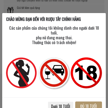
Giá tốt kèm quà tặng
CHÀO MỪNG BẠN ĐẾN VỚI RƯỢU TÂY CHÍNH HÃNG
Nhiều chương trình giảm giá, tặng quà cực giá trị
Các sản phẩm của chúng tôi không dành cho người dưới 18
tuổi,
phụ nữ đang mang thai.
Thưởng thức có trách nhiệm!
SẢN PHẨM LIÊN QUAN
SẢN PHẨM ĐÃ XEM
Mua 2
Mua 2
Tặng 1
Tặng 1
Mua 1
Mua 1
Tặng Mini
Tặng Mini
ĐỦ 18 TUỔI
Dưới 18 TUỔI