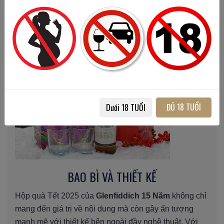
ĐỦ 18 TUỔI
Dưới 18 TUỔI
BAO BÌ VÀ THIẾT KẾ
Hộp quà Tết 2025 của
Glenfiddich 15 Năm
không chỉ
mang đến giá trị về nội dung mà còn gây ấn tượng
mạnh mẽ với thiết kế bên ngoài đầy nghệ thuật. Với