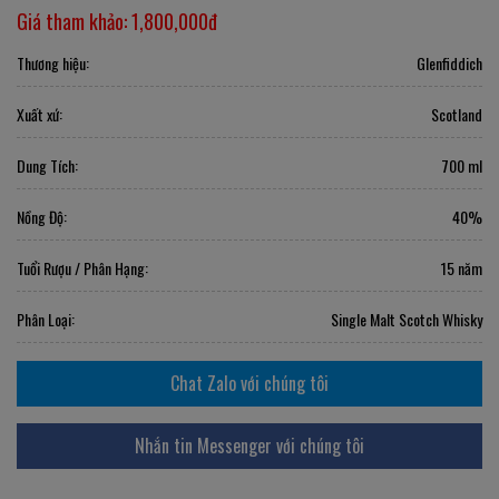
Giá tham khảo:
1,800,000đ
Thương hiệu:
Glenfiddich
Xuất xứ:
Scotland
Dung Tích:
700 ml
Nồng Độ:
40%
Tuổi Rượu / Phân Hạng:
15 năm
Phân Loại:
Single Malt Scotch Whisky
Chat Zalo với chúng tôi
Nhắn tin Messenger với chúng tôi