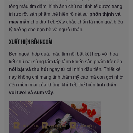
tông màu tím đậm, hình ảnh chú nai tinh tế được trang
trí rực rỡ, sản phẩm thể hiện rõ nét sự
phồn thịnh và
may mắn
cho dịp Tết. Đây chắc chắn là món quà biếu
lý tưởng cho bạn bè và người thân.
XUẤT HIỆN BÊN NGOÀI
Bên ngoài hộp quà, màu tím nổi bật kết hợp với họa
tiết chú nai sừng tấm lấp lánh khiến sản phẩm trở nên
nổi bật và thu hút
ngay từ cái nhìn đầu tiên. Thiết kế
này không chỉ mang tính thẩm mỹ cao mà còn gợi nhớ
đến mềm mại của không khí Tết, thể hiện
tinh thần
vui tươi và sum vầy
.