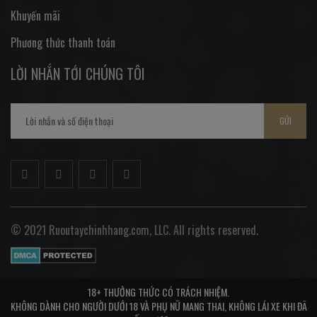
Khuyến mãi
Phương thức thanh toán
LỜI NHẮN TỚI CHÚNG TÔI
GỬI
© 2021 Ruoutaychinhhang.com, LLC. All rights reserved.
18+ THƯỞNG THỨC CÓ TRÁCH NHIỆM.
KHÔNG DÀNH CHO NGƯỜI DƯỚI 18 VÀ PHỤ NỮ MANG THAI, KHÔNG LÁI XE KHI ĐÃ