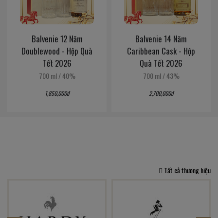
Balvenie 12 Năm
Balvenie 14 Năm
Doublewood - Hộp Quà
Caribbean Cask - Hộp
Tết 2026
Quà Tết 2026
700 ml
/
40%
700 ml
/
43%
1,850,000đ
2,700,000đ
Tất cả thương hiệu