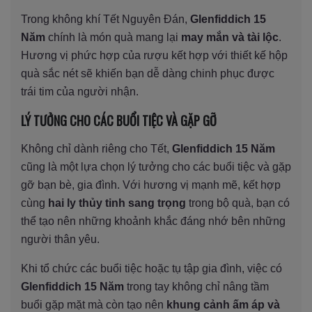
Trong không khí Tết Nguyên Đán,
Glenfiddich 15
Năm
chính là món quà mang lại
may mắn và tài lộc
.
Hương vị phức hợp của rượu kết hợp với thiết kế hộp
quà sắc nét sẽ khiến bạn dễ dàng chinh phục được
trái tim của người nhận.
LÝ TƯỞNG CHO CÁC BUỔI TIỆC VÀ GẶP GỠ
Không chỉ dành riêng cho Tết,
Glenfiddich 15 Năm
cũng là một lựa chọn lý tưởng cho các buổi tiệc và gặp
gỡ bạn bè, gia đình. Với hương vị mạnh mẽ, kết hợp
cùng
hai ly thủy tinh sang trọng
trong bộ quà, bạn có
thể tạo nên những khoảnh khắc đáng nhớ bên những
người thân yêu.
Khi tổ chức các buổi tiệc hoặc tụ tập gia đình, việc có
Glenfiddich 15 Năm
trong tay không chỉ nâng tầm
buổi gặp mặt mà còn tạo nên
khung cảnh ấm áp và