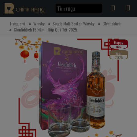
Trang chủ
Whisky
Single Malt Scotch Whisky
Glenfiddich
Glenfiddich 15 Năm - Hộp Quà Tết 2025
Happy
New
Year
2025