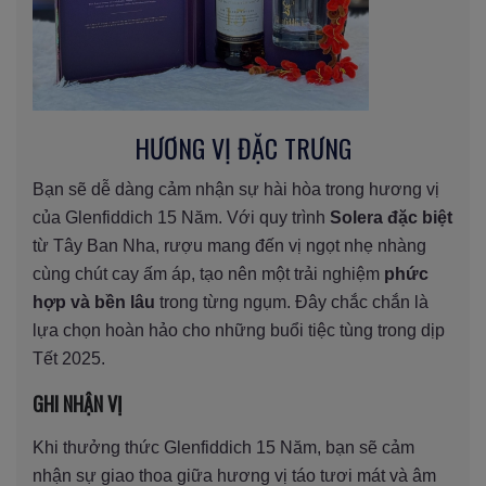
HƯƠNG VỊ ĐẶC TRƯNG
Bạn sẽ dễ dàng cảm nhận sự hài hòa trong hương vị
của Glenfiddich 15 Năm. Với quy trình
Solera đặc biệt
từ Tây Ban Nha, rượu mang đến vị ngọt nhẹ nhàng
cùng chút cay ấm áp, tạo nên một trải nghiệm
phức
hợp và bền lâu
trong từng ngụm. Đây chắc chắn là
lựa chọn hoàn hảo cho những buổi tiệc tùng trong dịp
Tết 2025.
GHI NHẬN VỊ
Khi thưởng thức Glenfiddich 15 Năm, bạn sẽ cảm
nhận sự giao thoa giữa hương vị táo tươi mát và âm