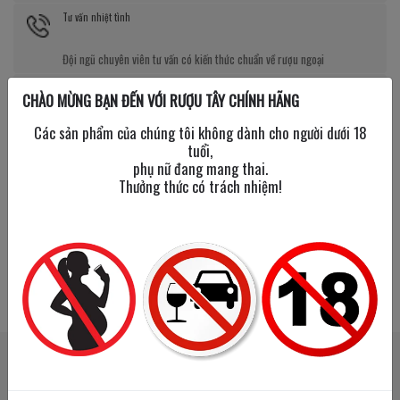
Tư vấn nhiệt tình
Đội ngũ chuyên viên tư vấn có kiến thức chuẩn về rượu ngoại
Giá tốt kèm quà tặng
CHÀO MỪNG BẠN ĐẾN VỚI RƯỢU TÂY CHÍNH HÃNG
Nhiều chương trình giảm giá, tặng quà cực giá trị
Các sản phẩm của chúng tôi không dành cho người dưới 18
tuổi,
phụ nữ đang mang thai.
Thưởng thức có trách nhiệm!
SẢN PHẨM LIÊN QUAN
SẢN PHẨM ĐÃ XEM
New Year
New Year
Tạm hết
2026
2026