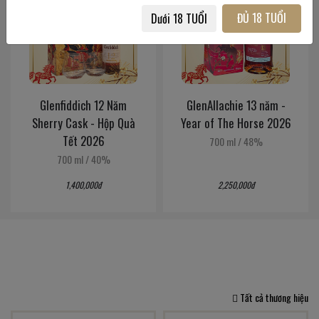
ĐỦ 18 TUỔI
Dưới 18 TUỔI
Glenfiddich 12 Năm
GlenAllachie 13 năm -
Sherry Cask - Hộp Quà
Year of The Horse 2026
Tết 2026
700 ml
/
48%
700 ml
/
40%
1,400,000đ
2,250,000đ
Tất cả thương hiệu