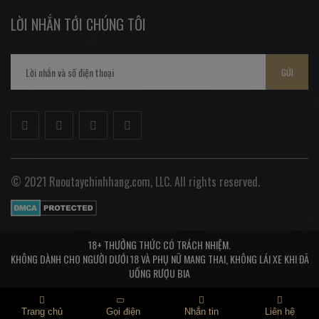
LỜI NHẮN TỚI CHÚNG TÔI
GỬI
© 2021 Ruoutaychinhhang.com, LLC. All rights reserved.
18+ THƯỞNG THỨC CÓ TRÁCH NHIỆM.
KHÔNG DÀNH CHO NGƯỜI DƯỚI 18 VÀ PHỤ NỮ MANG THAI, KHÔNG LÁI XE KHI ĐÃ
UỐNG RƯỢU BIA
Trang chủ
Gọi điện
Nhắn tin
Liên hệ