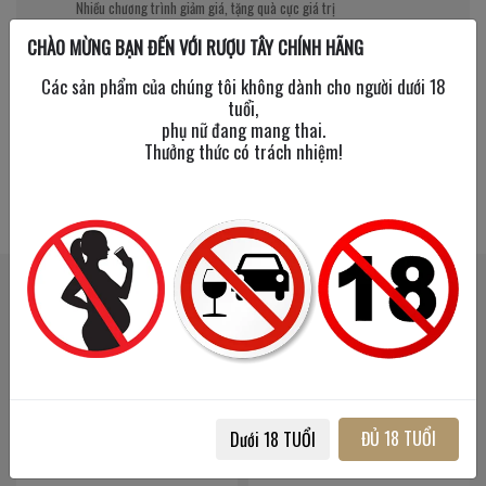
Nhiều chương trình giảm giá, tặng quà cực giá trị
CHÀO MỪNG BẠN ĐẾN VỚI RƯỢU TÂY CHÍNH HÃNG
Các sản phẩm của chúng tôi không dành cho người dưới 18
tuổi,
phụ nữ đang mang thai.
Thưởng thức có trách nhiệm!
SẢN PHẨM LIÊN QUAN
SẢN PHẨM ĐÃ XEM
ĐỦ 18 TUỔI
Dưới 18 TUỔI