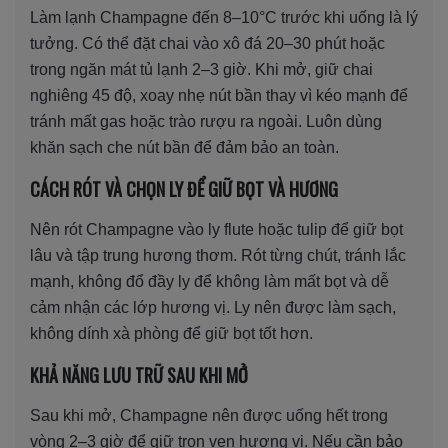
Làm lạnh Champagne đến 8–10°C trước khi uống là lý
tưởng. Có thể đặt chai vào xô đá 20–30 phút hoặc
trong ngăn mát tủ lạnh 2–3 giờ. Khi mở, giữ chai
nghiêng 45 độ, xoay nhẹ nút bần thay vì kéo mạnh để
tránh mất gas hoặc trào rượu ra ngoài. Luôn dùng
khăn sạch che nút bần để đảm bảo an toàn.
CÁCH RÓT VÀ CHỌN LY ĐỂ GIỮ BỌT VÀ HƯƠNG
Nên rót Champagne vào ly flute hoặc tulip để giữ bọt
lâu và tập trung hương thơm. Rót từng chút, tránh lắc
mạnh, không đổ đầy ly để không làm mất bọt và dễ
cảm nhận các lớp hương vị. Ly nên được làm sạch,
không dính xà phòng để giữ bọt tốt hơn.
KHẢ NĂNG LƯU TRỮ SAU KHI MỞ
Sau khi mở, Champagne nên được uống hết trong
vòng 2–3 giờ để giữ trọn vẹn hương vị. Nếu cần bảo