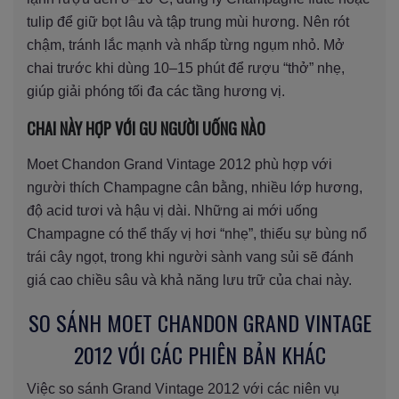
tulip để giữ bọt lâu và tập trung mùi hương. Nên rót
chậm, tránh lắc mạnh và nhấp từng ngụm nhỏ. Mở
chai trước khi dùng 10–15 phút để rượu “thở” nhẹ,
giúp giải phóng tối đa các tầng hương vị.
CHAI NÀY HỢP VỚI GU NGƯỜI UỐNG NÀO
Moet Chandon Grand Vintage 2012 phù hợp với
người thích Champagne cân bằng, nhiều lớp hương,
độ acid tươi và hậu vị dài. Những ai mới uống
Champagne có thể thấy vị hơi “nhẹ”, thiếu sự bùng nổ
trái cây ngọt, trong khi người sành vang sủi sẽ đánh
giá cao chiều sâu và khả năng lưu trữ của chai này.
SO SÁNH MOET CHANDON GRAND VINTAGE
2012 VỚI CÁC PHIÊN BẢN KHÁC
Việc so sánh Grand Vintage 2012 với các niên vụ