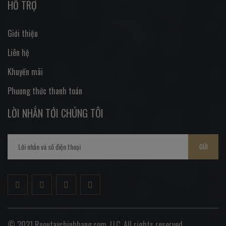
HỖ TRỢ
Giới thiệu
Liên hệ
Khuyến mãi
Phương thức thanh toán
LỜI NHẮN TỚI CHÚNG TÔI
GỬI
© 2021 Ruoutaychinhhang.com, LLC. All rights reserved.