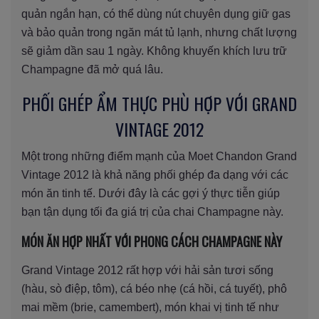
quản ngắn hạn, có thể dùng nút chuyên dụng giữ gas
và bảo quản trong ngăn mát tủ lạnh, nhưng chất lượng
sẽ giảm dần sau 1 ngày. Không khuyến khích lưu trữ
Champagne đã mở quá lâu.
PHỐI GHÉP ẨM THỰC PHÙ HỢP VỚI GRAND
VINTAGE 2012
Một trong những điểm mạnh của Moet Chandon Grand
Vintage 2012 là khả năng phối ghép đa dạng với các
món ăn tinh tế. Dưới đây là các gợi ý thực tiễn giúp
bạn tận dụng tối đa giá trị của chai Champagne này.
MÓN ĂN HỢP NHẤT VỚI PHONG CÁCH CHAMPAGNE NÀY
Grand Vintage 2012 rất hợp với hải sản tươi sống
(hàu, sò điệp, tôm), cá béo nhẹ (cá hồi, cá tuyết), phô
mai mềm (brie, camembert), món khai vị tinh tế như