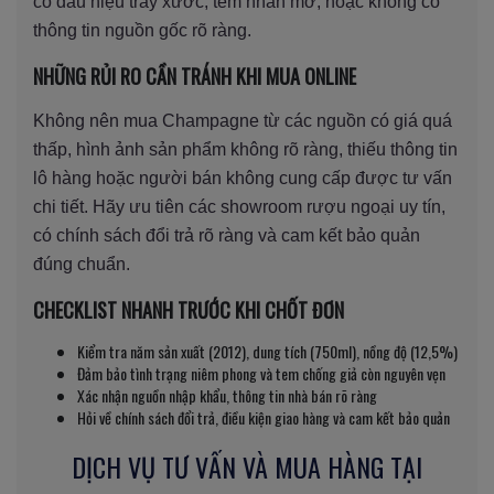
có dấu hiệu trầy xước, tem nhãn mờ, hoặc không có
thông tin nguồn gốc rõ ràng.
NHỮNG RỦI RO CẦN TRÁNH KHI MUA ONLINE
Không nên mua Champagne từ các nguồn có giá quá
thấp, hình ảnh sản phẩm không rõ ràng, thiếu thông tin
lô hàng hoặc người bán không cung cấp được tư vấn
chi tiết. Hãy ưu tiên các showroom rượu ngoại uy tín,
có chính sách đổi trả rõ ràng và cam kết bảo quản
đúng chuẩn.
CHECKLIST NHANH TRƯỚC KHI CHỐT ĐƠN
Kiểm tra năm sản xuất (2012), dung tích (750ml), nồng độ (12,5%)
Đảm bảo tình trạng niêm phong và tem chống giả còn nguyên vẹn
Xác nhận nguồn nhập khẩu, thông tin nhà bán rõ ràng
Hỏi về chính sách đổi trả, điều kiện giao hàng và cam kết bảo quản
DỊCH VỤ TƯ VẤN VÀ MUA HÀNG TẠI