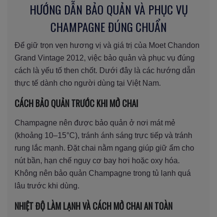
HƯỚNG DẪN BẢO QUẢN VÀ PHỤC VỤ
CHAMPAGNE ĐÚNG CHUẨN
Để giữ trọn vẹn hương vị và giá trị của Moet Chandon
Grand Vintage 2012, việc bảo quản và phục vụ đúng
cách là yếu tố then chốt. Dưới đây là các hướng dẫn
thực tế dành cho người dùng tại Việt Nam.
CÁCH BẢO QUẢN TRƯỚC KHI MỞ CHAI
Champagne nên được bảo quản ở nơi mát mẻ
(khoảng 10–15°C), tránh ánh sáng trực tiếp và tránh
rung lắc mạnh. Đặt chai nằm ngang giúp giữ ẩm cho
nút bần, hạn chế nguy cơ bay hơi hoặc oxy hóa.
Không nên bảo quản Champagne trong tủ lạnh quá
lâu trước khi dùng.
NHIỆT ĐỘ LÀM LẠNH VÀ CÁCH MỞ CHAI AN TOÀN