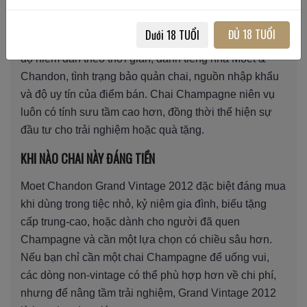
Giá trị của Grand Vintage 2012 chịu tác động bởi các
ĐỦ 18 TUỔI
Dưới 18 TUỔI
yếu tố như: niên vụ (2012 là năm được đánh giá cao),
độ hiếm dần theo thời gian, danh tiếng nhà Moet &
Chandon, tình trạng bảo quản chai, nguồn nhập khẩu
và độ uy tín của điểm bán. Chai Champagne niên vụ
luôn có tính sưu tầm cao hơn, đồng thời thể hiện sự
đầu tư cho trải nghiệm hoặc quà tặng.
KHI NÀO CHAI NÀY ĐÁNG TIỀN
Moet Chandon Grand Vintage 2012 đặc biệt đáng mua
khi dùng trong tiệc nhỏ, kỷ niệm gia đình, biếu tặng
cấp trung-cao, hoặc dành cho người đã quen
Champagne và cần một lựa chọn có chiều sâu hơn.
Nếu bạn chỉ cần một chai Champagne để uống vui,
các dòng non-vintage có thể phù hợp hơn về chi phí,
nhưng để nâng tầm trải nghiệm, Grand Vintage 2012