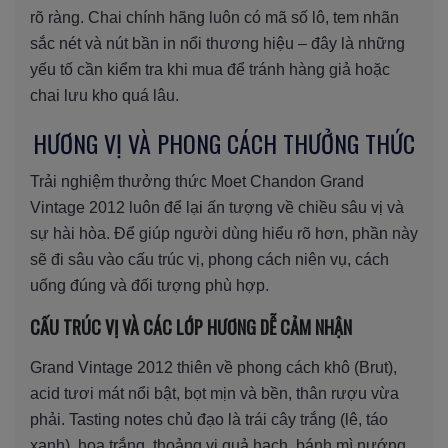
rõ ràng. Chai chính hãng luôn có mã số lô, tem nhãn
sắc nét và nút bần in nổi thương hiệu – đây là những
yếu tố cần kiểm tra khi mua để tránh hàng giả hoặc
chai lưu kho quá lâu.
HƯƠNG VỊ VÀ PHONG CÁCH THƯỞNG THỨC
Trải nghiệm thưởng thức Moet Chandon Grand
Vintage 2012 luôn để lại ấn tượng về chiều sâu vị và
sự hài hòa. Để giúp người dùng hiểu rõ hơn, phần này
sẽ đi sâu vào cấu trúc vị, phong cách niên vụ, cách
uống đúng và đối tượng phù hợp.
CẤU TRÚC VỊ VÀ CÁC LỚP HƯƠNG DỄ CẢM NHẬN
Grand Vintage 2012 thiên về phong cách khô (Brut),
acid tươi mát nổi bật, bọt mịn và bền, thân rượu vừa
phải. Tasting notes chủ đạo là trái cây trắng (lê, táo
xanh), hoa trắng, thoảng vị quả hạch, bánh mì nướng