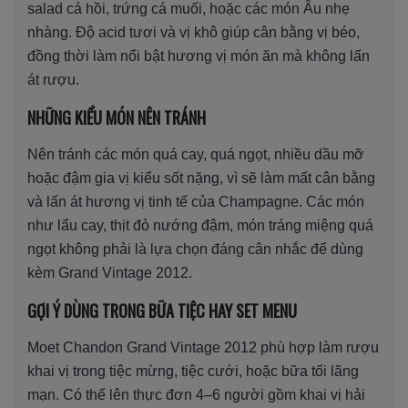
salad cá hồi, trứng cá muối, hoặc các món Âu nhẹ
nhàng. Độ acid tươi và vị khô giúp cân bằng vị béo,
đồng thời làm nổi bật hương vị món ăn mà không lấn
át rượu.
NHỮNG KIỂU MÓN NÊN TRÁNH
Nên tránh các món quá cay, quá ngọt, nhiều dầu mỡ
hoặc đậm gia vị kiểu sốt nặng, vì sẽ làm mất cân bằng
và lấn át hương vị tinh tế của Champagne. Các món
như lẩu cay, thịt đỏ nướng đậm, món tráng miệng quá
ngọt không phải là lựa chọn đáng cân nhắc để dùng
kèm Grand Vintage 2012.
GỢI Ý DÙNG TRONG BỮA TIỆC HAY SET MENU
Moet Chandon Grand Vintage 2012 phù hợp làm rượu
khai vị trong tiệc mừng, tiệc cưới, hoặc bữa tối lãng
mạn. Có thể lên thực đơn 4–6 người gồm khai vị hải