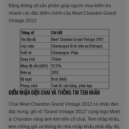
Bảng thông số sản phẩm giúp người mua kiểm tra
nhanh các đặc điểm chính của Moet Chandon Grand
Vintage 2012:
Thông số
Chi tiết
Tên đầy đủ
Moet Chandon Grand Vintage 2012
Loại rượu
Champagne Brut niên vụ (Vintage)
Xuất xứ
Champagne, Pháp
Dung tích
750ml
Nồng độ cồn (ABV)
12,5%
Niên vụ
2012
Độ ngọt
Brut (khô)
Phong cách
Tinh tế, cân bằng, phức hợp
ĐIỂM NHẬN DIỆN CHAI VÀ THÔNG TIN TEM NHÃN
Chai Moet Chandon Grand Vintage 2012 có nhãn đen
đặc trưng, ghi rõ “Grand Vintage 2012” cùng logo Moët
& Chandon vàng ánh kim trên cổ chai. Tem nhập khẩu,
tem chống giả và thông tin nhà nhập khẩu phải đầy đủ,