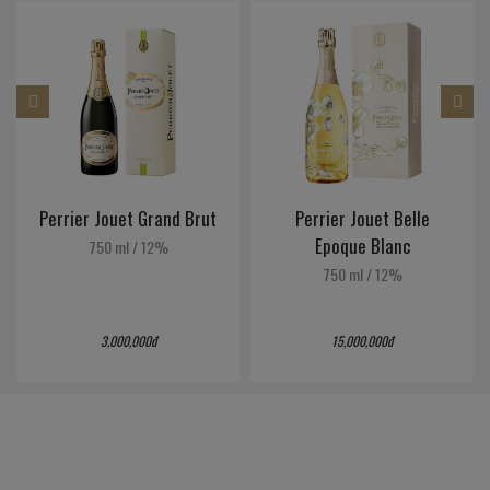
Perrier Jouet Belle
Luc Belaire Rare Rose
Epoque Blanc
(Đèn)
750 ml
/
12%
750 ml
/
12.5%
15,000,000đ
1,500,000đ