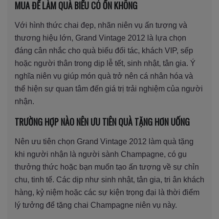
MUA ĐỂ LÀM QUÀ BIẾU CÓ ỔN KHÔNG
Với hình thức chai đẹp, nhãn niên vụ ấn tượng và
thương hiệu lớn, Grand Vintage 2012 là lựa chọn
đáng cân nhắc cho quà biếu đối tác, khách VIP, sếp
hoặc người thân trong dịp lễ tết, sinh nhật, tân gia. Ý
nghĩa niên vụ giúp món quà trở nên cá nhân hóa và
thể hiện sự quan tâm đến giá trị trải nghiệm của người
nhận.
TRƯỜNG HỢP NÀO NÊN ƯU TIÊN QUÀ TẶNG HƠN UỐNG
Nên ưu tiên chọn Grand Vintage 2012 làm quà tặng
khi người nhận là người sành Champagne, có gu
thưởng thức hoặc bạn muốn tạo ấn tượng về sự chỉn
chu, tinh tế. Các dịp như sinh nhật, tân gia, tri ân khách
hàng, kỷ niệm hoặc các sự kiện trọng đại là thời điểm
lý tưởng để tặng chai Champagne niên vụ này.