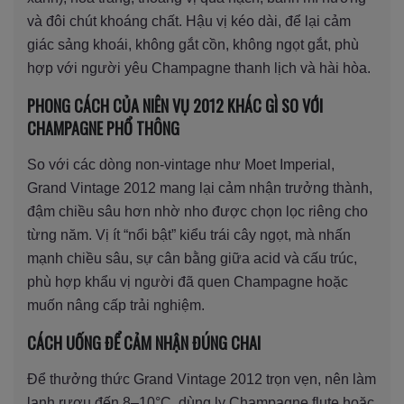
và đôi chút khoáng chất. Hậu vị kéo dài, để lại cảm
giác sảng khoái, không gắt cồn, không ngọt gắt, phù
hợp với người yêu Champagne thanh lịch và hài hòa.
PHONG CÁCH CỦA NIÊN VỤ 2012 KHÁC GÌ SO VỚI
CHAMPAGNE PHỔ THÔNG
So với các dòng non-vintage như Moet Imperial,
Grand Vintage 2012 mang lại cảm nhận trưởng thành,
đậm chiều sâu hơn nhờ nho được chọn lọc riêng cho
từng năm. Vị ít “nổi bật” kiểu trái cây ngọt, mà nhấn
mạnh chiều sâu, sự cân bằng giữa acid và cấu trúc,
phù hợp khẩu vị người đã quen Champagne hoặc
muốn nâng cấp trải nghiệm.
CÁCH UỐNG ĐỂ CẢM NHẬN ĐÚNG CHAI
Để thưởng thức Grand Vintage 2012 trọn vẹn, nên làm
lạnh rượu đến 8–10°C, dùng ly Champagne flute hoặc