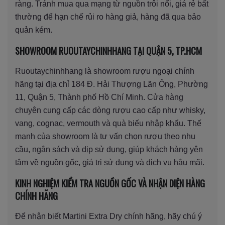
ràng. Tránh mua qua mạng từ nguồn trôi nổi, giá rẻ bất
thường để hạn chế rủi ro hàng giả, hàng đã qua bảo
quản kém.
SHOWROOM RUOUTAYCHINHHANG TẠI QUẬN 5, TP.HCM
Ruoutaychinhhang là showroom rượu ngoại chính
hãng tại địa chỉ 184 Đ. Hải Thượng Lãn Ông, Phường
11, Quận 5, Thành phố Hồ Chí Minh. Cửa hàng
chuyên cung cấp các dòng rượu cao cấp như whisky,
vang, cognac, vermouth và quà biếu nhập khẩu. Thế
mạnh của showroom là tư vấn chọn rượu theo nhu
cầu, ngân sách và dịp sử dụng, giúp khách hàng yên
tâm về nguồn gốc, giá trị sử dụng và dịch vụ hậu mãi.
KINH NGHIỆM KIỂM TRA NGUỒN GỐC VÀ NHẬN DIỆN HÀNG
CHÍNH HÃNG
Để nhận biết Martini Extra Dry chính hãng, hãy chú ý