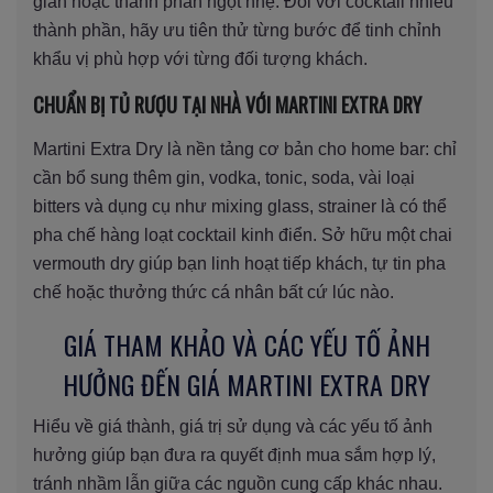
giản hoặc thành phần ngọt nhẹ. Đối với cocktail nhiều
thành phần, hãy ưu tiên thử từng bước để tinh chỉnh
khẩu vị phù hợp với từng đối tượng khách.
CHUẨN BỊ TỦ RƯỢU TẠI NHÀ VỚI MARTINI EXTRA DRY
Martini Extra Dry là nền tảng cơ bản cho home bar: chỉ
cần bổ sung thêm gin, vodka, tonic, soda, vài loại
bitters và dụng cụ như mixing glass, strainer là có thể
pha chế hàng loạt cocktail kinh điển. Sở hữu một chai
vermouth dry giúp bạn linh hoạt tiếp khách, tự tin pha
chế hoặc thưởng thức cá nhân bất cứ lúc nào.
GIÁ THAM KHẢO VÀ CÁC YẾU TỐ ẢNH
HƯỞNG ĐẾN GIÁ MARTINI EXTRA DRY
Hiểu về giá thành, giá trị sử dụng và các yếu tố ảnh
hưởng giúp bạn đưa ra quyết định mua sắm hợp lý,
tránh nhầm lẫn giữa các nguồn cung cấp khác nhau.