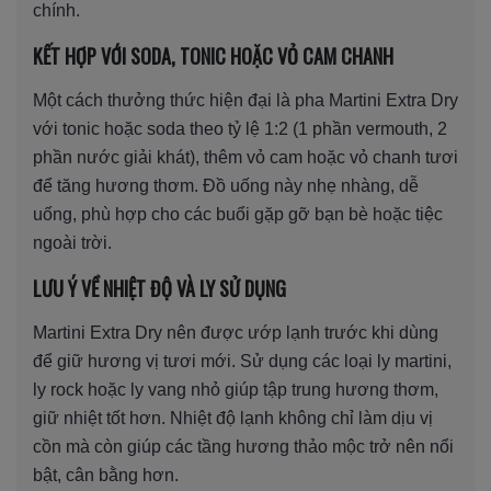
chính.
KẾT HỢP VỚI SODA, TONIC HOẶC VỎ CAM CHANH
Một cách thưởng thức hiện đại là pha Martini Extra Dry
với tonic hoặc soda theo tỷ lệ 1:2 (1 phần vermouth, 2
phần nước giải khát), thêm vỏ cam hoặc vỏ chanh tươi
để tăng hương thơm. Đồ uống này nhẹ nhàng, dễ
uống, phù hợp cho các buổi gặp gỡ bạn bè hoặc tiệc
ngoài trời.
LƯU Ý VỀ NHIỆT ĐỘ VÀ LY SỬ DỤNG
Martini Extra Dry nên được ướp lạnh trước khi dùng
để giữ hương vị tươi mới. Sử dụng các loại ly martini,
ly rock hoặc ly vang nhỏ giúp tập trung hương thơm,
giữ nhiệt tốt hơn. Nhiệt độ lạnh không chỉ làm dịu vị
cồn mà còn giúp các tầng hương thảo mộc trở nên nổi
bật, cân bằng hơn.