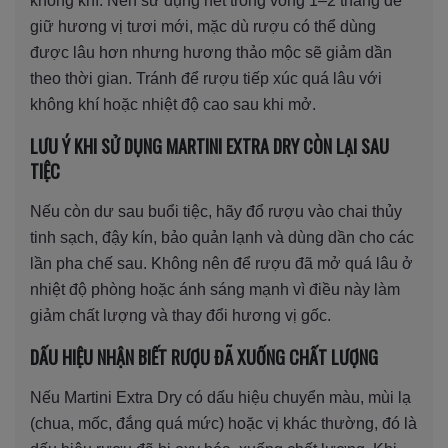
không khí. Nên sử dụng hết trong vòng 1–2 tháng để
giữ hương vị tươi mới, mặc dù rượu có thể dùng
được lâu hơn nhưng hương thảo mộc sẽ giảm dần
theo thời gian. Tránh để rượu tiếp xúc quá lâu với
không khí hoặc nhiệt độ cao sau khi mở.
LƯU Ý KHI SỬ DỤNG MARTINI EXTRA DRY CÒN LẠI SAU
TIỆC
Nếu còn dư sau buổi tiệc, hãy đổ rượu vào chai thủy
tinh sạch, đậy kín, bảo quản lạnh và dùng dần cho các
lần pha chế sau. Không nên để rượu đã mở quá lâu ở
nhiệt độ phòng hoặc ánh sáng mạnh vì điều này làm
giảm chất lượng và thay đổi hương vị gốc.
DẤU HIỆU NHẬN BIẾT RƯỢU ĐÃ XUỐNG CHẤT LƯỢNG
Nếu Martini Extra Dry có dấu hiệu chuyển màu, mùi lạ
(chua, mốc, đắng quá mức) hoặc vị khác thường, đó là