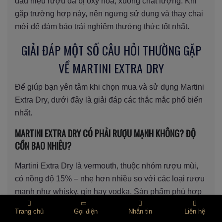
dấu hiệu rượu đã bị oxy hóa, xuống chất lượng. Khi
gặp trường hợp này, nên ngưng sử dụng và thay chai
mới để đảm bảo trải nghiệm thưởng thức tốt nhất.
GIẢI ĐÁP MỘT SỐ CÂU HỎI THƯỜNG GẶP
VỀ MARTINI EXTRA DRY
Để giúp bạn yên tâm khi chọn mua và sử dụng Martini
Extra Dry, dưới đây là giải đáp các thắc mắc phổ biến
nhất.
MARTINI EXTRA DRY CÓ PHẢI RƯỢU MẠNH KHÔNG? ĐỘ
CỒN BAO NHIÊU?
Martini Extra Dry là vermouth, thuộc nhóm rượu mùi,
có nồng độ 15% – nhẹ hơn nhiều so với các loại rượu
mạnh như whisky, gin hay vodka. Sản phẩm phù hợp
với nhiều đối tượng trưởng thành, kể cả người mới
Trang chủ
Gọi điện
Nhắn tin
Liên hệ
thử rượu pha chế.