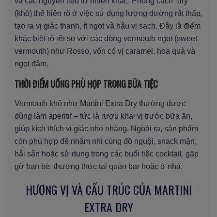
và các nguyên liệu tự nhiên khác. Phong cách “dry”
(khô) thể hiện rõ ở việc sử dụng lượng đường rất thấp,
tạo ra vị giác thanh, ít ngọt và hậu vị sạch. Đây là điểm
khác biệt rõ rệt so với các dòng vermouth ngọt (sweet
vermouth) như Rosso, vốn có vị caramel, hoa quả và
ngọt đậm.
THỜI ĐIỂM UỐNG PHÙ HỢP TRONG BỮA TIỆC
Vermouth khô như Martini Extra Dry thường được
dùng làm aperitif – tức là rượu khai vị trước bữa ăn,
giúp kích thích vị giác nhẹ nhàng. Ngoài ra, sản phẩm
còn phù hợp để nhâm nhi cùng đồ nguội, snack mặn,
hải sản hoặc sử dụng trong các buổi tiệc cocktail, gặp
gỡ bạn bè, thưởng thức tại quán bar hoặc ở nhà.
HƯƠNG VỊ VÀ CẤU TRÚC CỦA MARTINI
EXTRA DRY