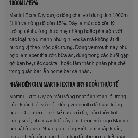
1000ML/15%
Martini Extra Dry được đóng chai với dung tích 1000ml
(1 lít) và nồng độ cồn 15%. Đây là mức độ cồn lý
tưởng để thưởng thức nhẹ nhàng hoặc pha trộn với
các loại rượu mạnh như gin, vodka mà không át đi
hương vị thảo mộc đặc trưng. Dòng vermouth này phù
hợp làm aperitif trước bữa ăn, dùng trong các buổi gặp
gỡ bạn bè, tiệc cocktail hoặc làm thành phần pha chế
trong quán bar lẫn home bar cá nhân.
NHẬN DIỆN CHAI MARTINI EXTRA DRY NGOÀI THỰC TẾ
Martini Extra Dry có màu vàng nhạt ánh xanh lá, trong
trẻo, khác biệt với các dòng vermouth đỏ hoặc trắng
ngọt. Chai được thiết kế cao, cổ dài, thân thủy tinh
trong suốt, nhãn xanh lá cây đặc trưng với logo Martini
nổi bật ở giữa. Nhãn phụ tiếng Việt, tem nhập khẩu,
mã vạch và nắp chai chắc chắn là những chi tiết quan