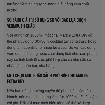
thường tiềm ẩn nguy cơ hàng giả, hàng kém chất
lượng.
SO SÁNH GIÁ TRỊ SỬ DỤNG SO VỚI CÁC LỰA CHỌN
VERMOUTH KHÁC
Với dung tích 1000ml, một chai Martini Extra Dry có
thể pha được từ 30–50 ly cocktail tùy công thức, hoặc
dùng làm aperitif cho nhiều bữa tiệc. So với các dòng
vermouth thủ công hoặc chai dung tích nhỏ, sản phẩm
này có tính kinh tế cao, phù hợp cho cả nhu cầu cá
nhân lẫn quán bar, nhà hàng.
MẸO CHỌN MỨC NGÂN SÁCH PHÙ HỢP CHO MARTINI
EXTRA DRY
Nếu bạn dùng thường xuyên để pha chế hoặc tiếp
khách, nên mua chai dung tích lớn 1000ml để tiết kiệm
chi phí. Đối với mục đích biếu tặng, có thể kết hợp