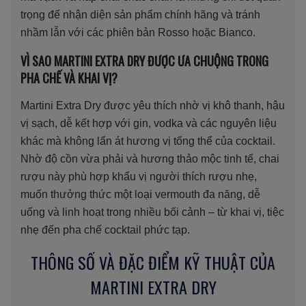
trọng để nhận diện sản phẩm chính hãng và tránh
nhầm lẫn với các phiên bản Rosso hoặc Bianco.
VÌ SAO MARTINI EXTRA DRY ĐƯỢC ƯA CHUỘNG TRONG
PHA CHẾ VÀ KHAI VỊ?
Martini Extra Dry được yêu thích nhờ vị khô thanh, hậu
vị sạch, dễ kết hợp với gin, vodka và các nguyên liệu
khác mà không lấn át hương vị tổng thể của cocktail.
Nhờ độ cồn vừa phải và hương thảo mộc tinh tế, chai
rượu này phù hợp khẩu vị người thích rượu nhẹ,
muốn thưởng thức một loại vermouth đa năng, dễ
uống và linh hoạt trong nhiều bối cảnh – từ khai vị, tiệc
nhẹ đến pha chế cocktail phức tạp.
THÔNG SỐ VÀ ĐẶC ĐIỂM KỸ THUẬT CỦA
MARTINI EXTRA DRY