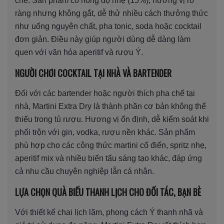
chế. Sản phẩm có nồng độ nhẹ (15%), hương vị rõ
ràng nhưng không gắt, dễ thử nhiều cách thưởng thức
như uống nguyên chất, pha tonic, soda hoặc cocktail
đơn giản. Điều này giúp người dùng dễ dàng làm
quen với văn hóa aperitif và rượu Ý.
NGƯỜI CHƠI COCKTAIL TẠI NHÀ VÀ BARTENDER
Đối với các bartender hoặc người thích pha chế tại
nhà, Martini Extra Dry là thành phần cơ bản không thể
thiếu trong tủ rượu. Hương vị ổn định, dễ kiểm soát khi
phối trộn với gin, vodka, rượu nền khác. Sản phẩm
phù hợp cho các công thức martini cổ điển, spritz nhẹ,
aperitif mix và nhiều biến tấu sáng tạo khác, đáp ứng
cả nhu cầu chuyên nghiệp lẫn cá nhân.
LỰA CHỌN QUÀ BIẾU THANH LỊCH CHO ĐỐI TÁC, BẠN BÈ
Với thiết kế chai lịch lãm, phong cách Ý thanh nhã và