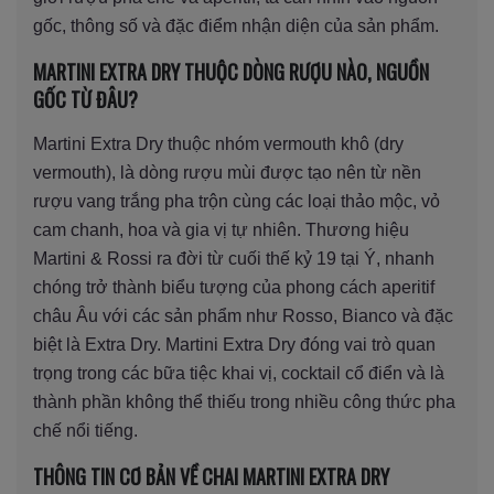
gốc, thông số và đặc điểm nhận diện của sản phẩm.
MARTINI EXTRA DRY THUỘC DÒNG RƯỢU NÀO, NGUỒN
GỐC TỪ ĐÂU?
Martini Extra Dry thuộc nhóm vermouth khô (dry
vermouth), là dòng rượu mùi được tạo nên từ nền
rượu vang trắng pha trộn cùng các loại thảo mộc, vỏ
cam chanh, hoa và gia vị tự nhiên. Thương hiệu
Martini & Rossi ra đời từ cuối thế kỷ 19 tại Ý, nhanh
chóng trở thành biểu tượng của phong cách aperitif
châu Âu với các sản phẩm như Rosso, Bianco và đặc
biệt là Extra Dry. Martini Extra Dry đóng vai trò quan
trọng trong các bữa tiệc khai vị, cocktail cổ điển và là
thành phần không thể thiếu trong nhiều công thức pha
chế nổi tiếng.
THÔNG TIN CƠ BẢN VỀ CHAI MARTINI EXTRA DRY