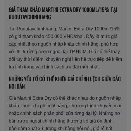
GIÁ THAM KHẢO MARTINI EXTRA DRY 1000ML/15% TẠI
RUOUTAYCHINHHANG
Tại Ruoutaychinhhang, Martini Extra Dry 1000ml/15%
có giá tham khảo 450.000 VNĐ/chai. Đây là mức giá
cập nhật theo nguồn nhập khẩu chính hãng, phù hợp
với thị trường rượu ngoại tại TP.HCM. Giá có thể thay
đổi tùy thời điểm, khuyến nghị liên hệ trực tiếp để kiểm
tra tình trạng và chính sách ưu đãi mới nhất.
NHỮNG YẾU TỐ CÓ THỂ KHIẾN GIÁ CHÊNH LỆCH GIỮA CÁC
NƠI BÁN
Giá Martini Extra Dry có thể khác nhau do nguồn nhập
khẩu, thuế, chi phí mặt bằng, chương trình khuyến mãi
hoặc chính sách phân phối của từng đại lý. Những nơi
bán rượu ngoại chính hãng thường có giá ổn định,
bảo đảm xuất xứ, trong khi hàng trôi nổi, giá rẻ bất