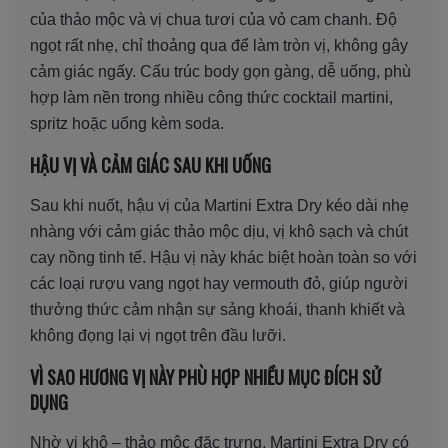
của thảo mộc và vị chua tươi của vỏ cam chanh. Độ
ngọt rất nhẹ, chỉ thoảng qua để làm tròn vị, không gây
cảm giác ngấy. Cấu trúc body gọn gàng, dễ uống, phù
hợp làm nền trong nhiều công thức cocktail martini,
spritz hoặc uống kèm soda.
HẬU VỊ VÀ CẢM GIÁC SAU KHI UỐNG
Sau khi nuốt, hậu vị của Martini Extra Dry kéo dài nhẹ
nhàng với cảm giác thảo mộc dịu, vị khô sạch và chút
cay nồng tinh tế. Hậu vị này khác biệt hoàn toàn so với
các loại rượu vang ngọt hay vermouth đỏ, giúp người
thưởng thức cảm nhận sự sảng khoái, thanh khiết và
không đọng lại vị ngọt trên đầu lưỡi.
VÌ SAO HƯƠNG VỊ NÀY PHÙ HỢP NHIỀU MỤC ĐÍCH SỬ
DỤNG
Nhờ vị khô – thảo mộc đặc trưng, Martini Extra Dry có