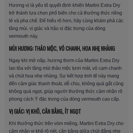
Hương vị là yếu tố quyết định khiến Martini Extra Dry
trở thành lựa chọn phổ biến cho cả thưởng thức riêng
lẻ và pha chế. Để hiểu rõ hơn, hãy cùng khám phá các
tầng mùi, vị giác và hậu vị đặc trưng của dòng
vermouth này.
MÙI HƯƠNG: THẢO MỘC, VỎ CHANH, HOA NHẸ NHÀNG
Ngay khi mở nắp, hương thơm của Martini Extra Dry
lan tỏa với tầng mùi thảo mộc tươi mát, vỏ cam chanh
và chút hoa nhẹ nhàng. Sự kết hợp tinh tế này mang
đến cảm giác thanh thoát, dễ chịu, không quá gắt cũng
không quá ngọt, giúp người thưởng thức cảm nhận rõ
phong cách Ý đặc trưng của dòng vermouth cao cấp.
VỊ GIÁC: VỊ KHÔ, CÂN BẰNG, ÍT NGỌT
Khi thưởng thức trên vòm miệng, Martini Extra Dry cho
cảm nhận vị khô rõ nét, cân bằng giữa chút đắng nhẹ