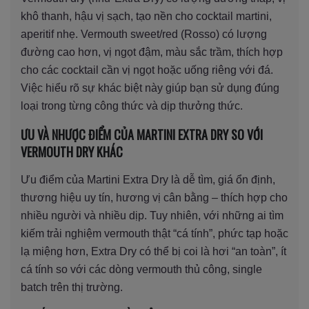
khô thanh, hậu vị sạch, tạo nền cho cocktail martini,
aperitif nhẹ. Vermouth sweet/red (Rosso) có lượng
đường cao hơn, vị ngọt đậm, màu sắc trầm, thích hợp
cho các cocktail cần vị ngọt hoặc uống riêng với đá.
Việc hiểu rõ sự khác biệt này giúp bạn sử dụng đúng
loại trong từng công thức và dịp thưởng thức.
ƯU VÀ NHƯỢC ĐIỂM CỦA MARTINI EXTRA DRY SO VỚI
VERMOUTH DRY KHÁC
Ưu điểm của Martini Extra Dry là dễ tìm, giá ổn định,
thương hiệu uy tín, hương vị cân bằng – thích hợp cho
nhiều người và nhiều dịp. Tuy nhiên, với những ai tìm
kiếm trải nghiệm vermouth thật “cá tính”, phức tạp hoặc
lạ miệng hơn, Extra Dry có thể bị coi là hơi “an toàn”, ít
cá tính so với các dòng vermouth thủ công, single
batch trên thị trường.