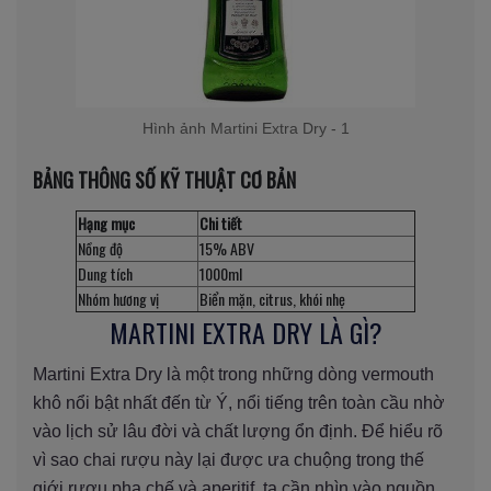
Hình ảnh Martini Extra Dry - 1
BẢNG THÔNG SỐ KỸ THUẬT CƠ BẢN
Hạng mục
Chi tiết
Nồng độ
15% ABV
Dung tích
1000ml
Nhóm hương vị
Biển mặn, citrus, khói nhẹ
MARTINI EXTRA DRY LÀ GÌ?
Martini Extra Dry là một trong những dòng vermouth
khô nổi bật nhất đến từ Ý, nổi tiếng trên toàn cầu nhờ
vào lịch sử lâu đời và chất lượng ổn định. Để hiểu rõ
vì sao chai rượu này lại được ưa chuộng trong thế
giới rượu pha chế và aperitif, ta cần nhìn vào nguồn