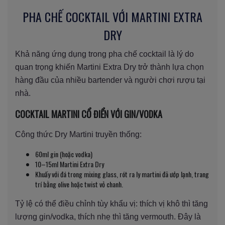
PHA CHẾ COCKTAIL VỚI MARTINI EXTRA
DRY
Khả năng ứng dụng trong pha chế cocktail là lý do
quan trọng khiến Martini Extra Dry trở thành lựa chọn
hàng đầu của nhiều bartender và người chơi rượu tại
nhà.
COCKTAIL MARTINI CỔ ĐIỂN VỚI GIN/VODKA
Công thức Dry Martini truyền thống:
60ml gin (hoặc vodka)
10–15ml Martini Extra Dry
Khuấy với đá trong mixing glass, rót ra ly martini đã ướp lạnh, trang
trí bằng olive hoặc twist vỏ chanh.
Tỷ lệ có thể điều chỉnh tùy khẩu vị: thích vị khô thì tăng
lượng gin/vodka, thích nhẹ thì tăng vermouth. Đây là