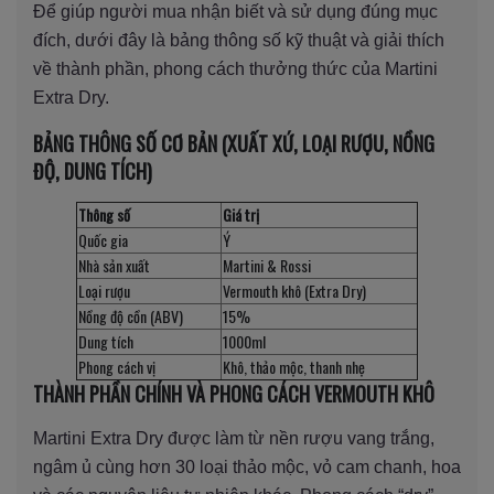
Để giúp người mua nhận biết và sử dụng đúng mục
đích, dưới đây là bảng thông số kỹ thuật và giải thích
về thành phần, phong cách thưởng thức của Martini
Extra Dry.
BẢNG THÔNG SỐ CƠ BẢN (XUẤT XỨ, LOẠI RƯỢU, NỒNG
ĐỘ, DUNG TÍCH)
Thông số
Giá trị
Quốc gia
Ý
Nhà sản xuất
Martini & Rossi
Loại rượu
Vermouth khô (Extra Dry)
Nồng độ cồn (ABV)
15%
Dung tích
1000ml
Phong cách vị
Khô, thảo mộc, thanh nhẹ
THÀNH PHẦN CHÍNH VÀ PHONG CÁCH VERMOUTH KHÔ
Martini Extra Dry được làm từ nền rượu vang trắng,
ngâm ủ cùng hơn 30 loại thảo mộc, vỏ cam chanh, hoa