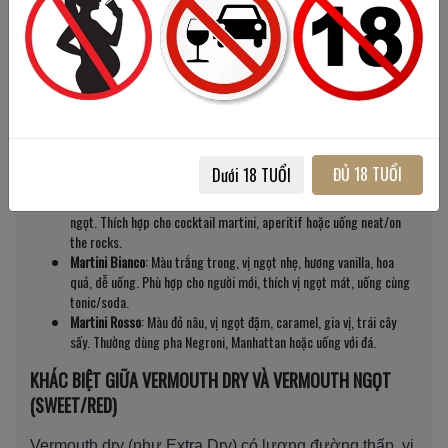
DÒNG VERMOUTH KHÁC
Việc hiểu rõ sự khác biệt giữa các loại vermouth giúp
bạn chọn đúng chai phù hợp với khẩu vị và mục đích
sử dụng. Dưới đây là so sánh cụ thể giữa Martini
Extra Dry với các dòng phổ biến khác.
SO SÁNH VỚI MARTINI BIANCO VÀ MARTINI ROSSO
ĐỦ 18 TUỔI
Dưới 18 TUỔI
Martini Extra Dry
: Màu vàng nhạt, vị khô, thảo mộc, hậu vị sạch, ít
ngọt. Thích hợp cho cocktail martini, aperitif hoặc uống neat/on
the rocks.
Martini Bianco
: Màu trắng trong, vị ngọt nhẹ, hương vanilla, hoa
quả, dễ uống. Phù hợp cho người mới, thích vị ngọt mát, uống cùng
tonic/soda.
Martini Rosso
: Màu đỏ nâu, vị ngọt đậm, caramel, gia vị, trái cây
sấy. Thường dùng pha Negroni, Manhattan hoặc uống với đá.
KHÁC BIỆT GIỮA VERMOUTH DRY VÀ VERMOUTH NGỌT
(SWEET/RED)
Vermouth dry (như Extra Dry) có lượng đường thấp, vị