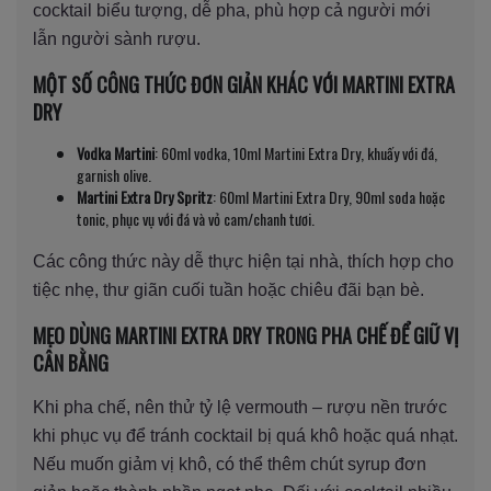
cocktail biểu tượng, dễ pha, phù hợp cả người mới
lẫn người sành rượu.
MỘT SỐ CÔNG THỨC ĐƠN GIẢN KHÁC VỚI MARTINI EXTRA
DRY
Vodka Martini
: 60ml vodka, 10ml Martini Extra Dry, khuấy với đá,
garnish olive.
Martini Extra Dry Spritz
: 60ml Martini Extra Dry, 90ml soda hoặc
tonic, phục vụ với đá và vỏ cam/chanh tươi.
Các công thức này dễ thực hiện tại nhà, thích hợp cho
tiệc nhẹ, thư giãn cuối tuần hoặc chiêu đãi bạn bè.
MẸO DÙNG MARTINI EXTRA DRY TRONG PHA CHẾ ĐỂ GIỮ VỊ
CÂN BẰNG
Khi pha chế, nên thử tỷ lệ vermouth – rượu nền trước
khi phục vụ để tránh cocktail bị quá khô hoặc quá nhạt.
Nếu muốn giảm vị khô, có thể thêm chút syrup đơn