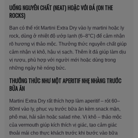
UỐNG NGUYÊN CHẤT (NEAT) HOẶC VỚI ĐÁ (ON THE
ROCKS)
Bạn có thể rót Martini Extra Dry vào ly martini hoặc ly
rock, dùng ở nhiệt độ ướp lạnh (6–8°C) để cảm nhận
rõ hương vị thảo mộc. Thưởng thức nguyên chất giúp
cảm nhận vị khô, hậu vị sạch. Thêm ít đá giúp làm dịu
vị rượu, phù hợp với người mới hoặc dùng trong
những ngày hè nóng bức.
THƯỞNG THỨC NHƯ MỘT APERITIF NHẸ NHÀNG TRƯỚC
BỮA ĂN
Martini Extra Dry rất thích hợp làm aperitif – rót 60–
80ml vào ly, phục vụ trước bữa ăn kèm snack mặn,
phô mai, hải sản hoặc salad nhẹ. Vị khô – thảo mộc
của vermouth giúp kích thích vị giác, tạo cảm giác
thoải mái cho thực khách trước khi bước vào bữa