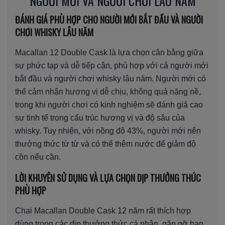
NGƯỜI MỚI VÀ NGƯỜI CHƠI LÂU NĂM
ĐÁNH GIÁ PHÙ HỢP CHO NGƯỜI MỚI BẮT ĐẦU VÀ NGƯỜI
CHƠI WHISKY LÂU NĂM
Macallan 12 Double Cask là lựa chọn cân bằng giữa
sự phức tạp và dễ tiếp cận, phù hợp với cả người mới
bắt đầu và người chơi whisky lâu năm. Người mới có
thể cảm nhận hương vị dễ chịu, không quá nặng nề,
trong khi người chơi có kinh nghiệm sẽ đánh giá cao
sự tinh tế trong cấu trúc hương vị và độ sâu của
whisky. Tuy nhiên, với nồng độ 43%, người mới nên
thưởng thức từ từ và có thể thêm nước để giảm độ
cồn nếu cần.
LỜI KHUYÊN SỬ DỤNG VÀ LỰA CHỌN DỊP THƯỞNG THỨC
PHÙ HỢP
Chai Macallan Double Cask 12 năm rất thích hợp
dùng trong các dịp thưởng thức cá nhân, gặp gỡ bạn