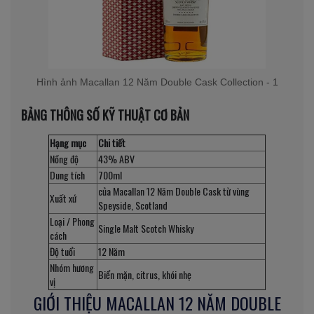
Hình ảnh Macallan 12 Năm Double Cask Collection - 1
BẢNG THÔNG SỐ KỸ THUẬT CƠ BẢN
Hạng mục
Chi tiết
Nồng độ
43% ABV
Dung tích
700ml
của Macallan 12 Năm Double Cask từ vùng
Xuất xứ
Speyside, Scotland
Loại / Phong
Single Malt Scotch Whisky
cách
Độ tuổi
12 Năm
Nhóm hương
Biển mặn, citrus, khói nhẹ
vị
GIỚI THIỆU MACALLAN 12 NĂM DOUBLE