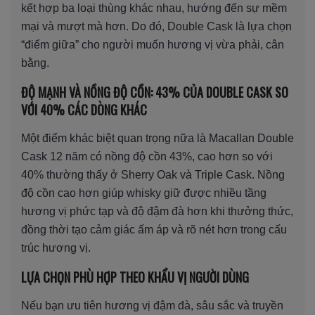
kết hợp ba loại thùng khác nhau, hướng đến sự mềm
mại và mượt mà hơn. Do đó, Double Cask là lựa chọn
“điểm giữa” cho người muốn hương vị vừa phải, cân
bằng.
ĐỘ MẠNH VÀ NỒNG ĐỘ CỒN: 43% CỦA DOUBLE CASK SO
VỚI 40% CÁC DÒNG KHÁC
Một điểm khác biệt quan trọng nữa là Macallan Double
Cask 12 năm có nồng độ cồn 43%, cao hơn so với
40% thường thấy ở Sherry Oak và Triple Cask. Nồng
độ cồn cao hơn giúp whisky giữ được nhiều tầng
hương vị phức tạp và độ đậm đà hơn khi thưởng thức,
đồng thời tạo cảm giác ấm áp và rõ nét hơn trong cấu
trúc hương vị.
LỰA CHỌN PHÙ HỢP THEO KHẨU VỊ NGƯỜI DÙNG
Nếu bạn ưu tiên hương vị đậm đà, sâu sắc và truyền