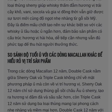
loại thùng sherry giúp whisky thấm đẫm hương vị trái
cây khô, vani, socola và gia vị đồng thời vẫn giữ được
sự tươi mới cùng độ ngọt nhẹ nhàng từ gỗ sồi Mỹ.
Đây là điểm mấu chốt tạo nên sự khác biệt so với các
whisky ủ lâu hoặc ủ ngắn hơn, đảm bảo sản phẩm có
cấu trúc hương vị hài hòa, dễ tiếp cận nhưng vẫn đủ
phức tạp để thu hút người thưởng thức.
SO SÁNH ĐỘ TUỔI Ủ VỚI CÁC DÒNG MACALLAN KHÁC ĐỂ
HIỂU RÕ VỊ TRÍ SẢN PHẨM
Trong các dòng Macallan 12 năm, Double Cask nằm
giữa Sherry Oak và Triple Cask không chỉ về mặt
phương pháp ủ mà còn về vị trí hương vị. Sherry Oak
12 năm chỉ sử dụng thùng gỗ sồi châu Âu ủ sherry, tạo
ra hương vị đậm đà và sâu sắc hơn, còn Triple Cask
12 năm sử dụng ba loại thùng mang lại phong cách
nhẹ nhàng và mềm mại hơn. Double Cask 12 năm với