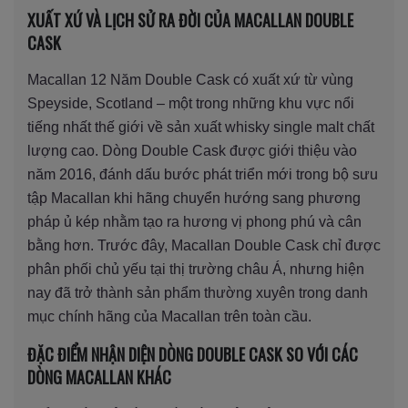
XUẤT XỨ VÀ LỊCH SỬ RA ĐỜI CỦA MACALLAN DOUBLE
CASK
Macallan 12 Năm Double Cask có xuất xứ từ vùng
Speyside, Scotland – một trong những khu vực nổi
tiếng nhất thế giới về sản xuất whisky single malt chất
lượng cao. Dòng Double Cask được giới thiệu vào
năm 2016, đánh dấu bước phát triển mới trong bộ sưu
tập Macallan khi hãng chuyển hướng sang phương
pháp ủ kép nhằm tạo ra hương vị phong phú và cân
bằng hơn. Trước đây, Macallan Double Cask chỉ được
phân phối chủ yếu tại thị trường châu Á, nhưng hiện
nay đã trở thành sản phẩm thường xuyên trong danh
mục chính hãng của Macallan trên toàn cầu.
ĐẶC ĐIỂM NHẬN DIỆN DÒNG DOUBLE CASK SO VỚI CÁC
DÒNG MACALLAN KHÁC