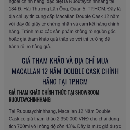
ngoại chính hãng, đặc biệt là Ruoutaychinhhang tại
184 Đ. Hải Thượng Lãn Ông, Quận 5, TP.HCM. Đây là
địa chỉ uy tín cung cấp Macallan Double Cask 12 năm
với đầy đủ giấy tờ chứng nhận và cam kết hàng chính
hãng. Tránh mua các sản phẩm không rõ nguồn gốc
hoặc giá tham khảo quá thấp so với thị trường để
tránh rủi ro hàng giả.
GIÁ THAM KHẢO VÀ ĐỊA CHỈ MUA
MACALLAN 12 NĂM DOUBLE CASK CHÍNH
HÃNG TẠI TP.HCM
GIÁ THAM KHẢO CHÍNH THỨC TẠI SHOWROOM
RUOUTAYCHINHHANG
Tại Ruoutaychinhhang, Macallan 12 Năm Double
Cask có giá tham khảo 2,350,000 VNĐ cho chai dung
tích 700ml với nồng độ cồn 43%. Đây là mức giá được