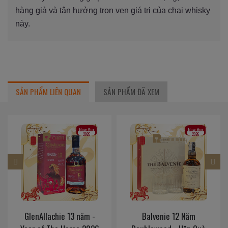
hàng giả và tận hưởng trọn vẹn giá trị của chai whisky
này.
SẢN PHẨM LIÊN QUAN
SẢN PHẨM ĐÃ XEM
New Year
New Year
2026
2026
GlenAllachie 13 năm -
Balvenie 12 Năm