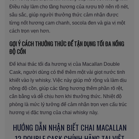
Điều này làm cho tầng hương của rượu trở nên rõ nét,
sâu sắc, giúp người thưởng thức cảm nhận được
từng nốt hương cam chanh, socola đen và gia vị một
cách trọn vẹn hơn.
GỢI Ý CÁCH THƯỞNG THỨC ĐỂ TẬN DỤNG TỐI ĐA NỒNG
ĐỘ CỒN
Để khai thác tối đa hương vị của Macallan Double
Cask, người dùng có thể thêm một vài giọt nước tinh
khiết vào ly whisky. Việc này giúp mở rộng và làm dịu
nồng độ cồn, giúp các tầng hương thêm phần rõ rệt,
cân bằng và dễ chịu hơn khi thưởng thức. Nhiệt độ
phòng là mức lý tưởng để cảm nhận trọn vẹn cấu trúc
hương vị đặc trưng của chai whisky này.
HƯỚNG DẪN NHẬN BIẾT CHAI MACALLAN
12 DOUBLE CASK CHÍNH HÃNG TẠI VIỆT