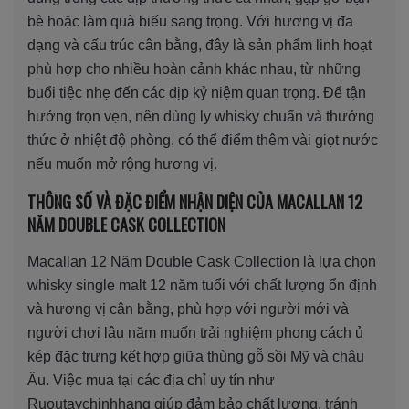
bè hoặc làm quà biếu sang trọng. Với hương vị đa
dạng và cấu trúc cân bằng, đây là sản phẩm linh hoạt
phù hợp cho nhiều hoàn cảnh khác nhau, từ những
buổi tiệc nhẹ đến các dịp kỷ niệm quan trọng. Để tận
hưởng trọn vẹn, nên dùng ly whisky chuẩn và thưởng
thức ở nhiệt độ phòng, có thể điểm thêm vài giọt nước
nếu muốn mở rộng hương vị.
THÔNG SỐ VÀ ĐẶC ĐIỂM NHẬN DIỆN CỦA MACALLAN 12
NĂM DOUBLE CASK COLLECTION
Macallan 12 Năm Double Cask Collection là lựa chọn
whisky single malt 12 năm tuổi với chất lượng ổn định
và hương vị cân bằng, phù hợp với người mới và
người chơi lâu năm muốn trải nghiệm phong cách ủ
kép đặc trưng kết hợp giữa thùng gỗ sồi Mỹ và châu
Âu. Việc mua tại các địa chỉ uy tín như
Ruoutaychinhhang giúp đảm bảo chất lượng, tránh