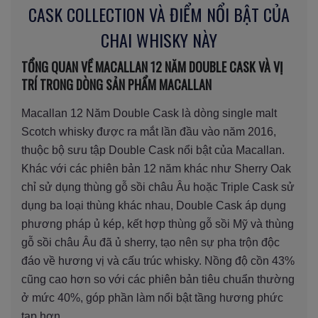
CASK COLLECTION VÀ ĐIỂM NỔI BẬT CỦA
CHAI WHISKY NÀY
TỔNG QUAN VỀ MACALLAN 12 NĂM DOUBLE CASK VÀ VỊ
TRÍ TRONG DÒNG SẢN PHẨM MACALLAN
Macallan 12 Năm Double Cask là dòng single malt
Scotch whisky được ra mắt lần đầu vào năm 2016,
thuộc bộ sưu tập Double Cask nổi bật của Macallan.
Khác với các phiên bản 12 năm khác như Sherry Oak
chỉ sử dụng thùng gỗ sồi châu Âu hoặc Triple Cask sử
dụng ba loại thùng khác nhau, Double Cask áp dụng
phương pháp ủ kép, kết hợp thùng gỗ sồi Mỹ và thùng
gỗ sồi châu Âu đã ủ sherry, tạo nên sự pha trộn độc
đáo về hương vị và cấu trúc whisky. Nồng độ cồn 43%
cũng cao hơn so với các phiên bản tiêu chuẩn thường
ở mức 40%, góp phần làm nổi bật tầng hương phức
tạp hơn.