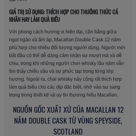
GIÁ TRỊ SỬ DỤNG: THÍCH HỢP CHO THƯỞNG THỨC CÁ
NHÂN HAY LÀM QUÀ BIẾU
Với phong cách hương vị hiện đại, cân bằng giữa
ngọt ngào và ấm áp, Macallan Double Cask 12 năm
phù hợp cho nhiều đối tượng người dùng. Người mới
bắt đầu có thể dễ dàng cảm nhận sự mượt mà và dễ
chịu, trong khi những người chơi whisky lâu năm vẫn
tìm thấy chiều sâu và sự phức tạp trong từng lớp
hương. Ngoài ra, chai whisky này cũng rất thích hợp
làm quà biếu cho các dịp đặc biệt, nhờ vào sự sang
trọng trong thiết kế và uy tín thương hiệu Macallan.
NGUỒN GỐC XUẤT XỨ CỦA MACALLAN 12
NĂM DOUBLE CASK TỪ VÙNG SPEYSIDE,
SCOTLAND