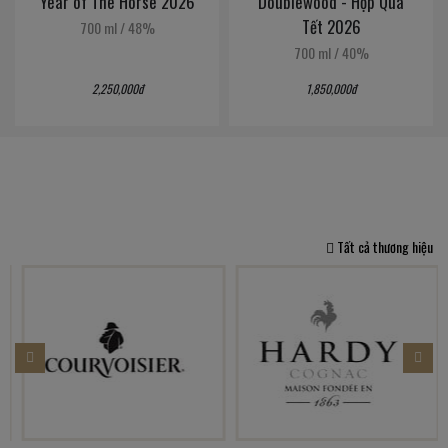
Year of The Horse 2026
Doublewood - Hộp Quà
Tết 2026
700 ml
/
48%
700 ml
/
40%
2,250,000đ
1,850,000đ
Tất cả thương hiệu