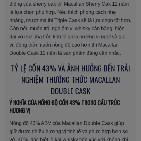
thống của sherry oak thì Macallan Sherry Oak 12 năm
là lựa chọn phù hợp. Nếu thích phong cách nhẹ
nhàng, mượt mà thì Triple Cask sẽ là lựa chọn tốt hơn.
Còn nếu muốn trải nghiệm vị whisky cân bằng, hiện
đại với sự pha trộn tinh tế giữa hương vị ngọt và gia
vị, đồng thời muốn nồng độ cao hơn thì Macallan
Double Cask 12 năm là sản phẩm đáng cân nhắc.
TỶ LỆ CỒN 43% VÀ ẢNH HƯỞNG ĐẾN TRẢI
NGHIỆM THƯỞNG THỨC MACALLAN
DOUBLE CASK
Ý NGHĨA CỦA NỒNG ĐỘ CỒN 43% TRONG CẤU TRÚC
HƯƠNG VỊ
Nồng độ 43% ABV của Macallan Double Cask giúp
giữ được nhiều hương vị tinh tế và phức hợp hơn so
với 40%, đặc biệt là khi whisky tiếp xúc với không khí.