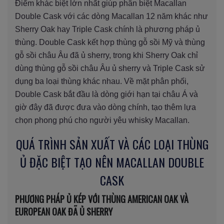
Điểm khác biệt lớn nhất giúp phân biệt Macallan
Double Cask với các dòng Macallan 12 năm khác như
Sherry Oak hay Triple Cask chính là phương pháp ủ
thùng. Double Cask kết hợp thùng gỗ sồi Mỹ và thùng
gỗ sồi châu Âu đã ủ sherry, trong khi Sherry Oak chỉ
dùng thùng gỗ sồi châu Âu ủ sherry và Triple Cask sử
dụng ba loại thùng khác nhau. Về mặt phân phối,
Double Cask bắt đầu là dòng giới hạn tại châu Á và
giờ đây đã được đưa vào dòng chính, tạo thêm lựa
chọn phong phú cho người yêu whisky Macallan.
QUÁ TRÌNH SẢN XUẤT VÀ CÁC LOẠI THÙNG
Ủ ĐẶC BIỆT TẠO NÊN MACALLAN DOUBLE
CASK
PHƯƠNG PHÁP Ủ KÉP VỚI THÙNG AMERICAN OAK VÀ
EUROPEAN OAK ĐÃ Ủ SHERRY