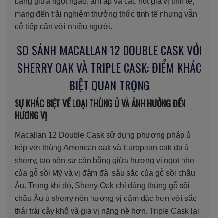
bằng giữa ngọt ngào, ấm áp và các nốt gia vị tinh tế,
mang đến trải nghiệm thưởng thức tinh tế nhưng vẫn
dễ tiếp cận với nhiều người.
SO SÁNH MACALLAN 12 DOUBLE CASK VỚI
SHERRY OAK VÀ TRIPLE CASK: ĐIỂM KHÁC
BIỆT QUAN TRỌNG
SỰ KHÁC BIỆT VỀ LOẠI THÙNG Ủ VÀ ẢNH HƯỞNG ĐẾN
HƯƠNG VỊ
Macallan 12 Double Cask sử dụng phương pháp ủ
kép với thùng American oak và European oak đã ủ
sherry, tạo nên sự cân bằng giữa hương vị ngọt nhẹ
của gỗ sồi Mỹ và vị đậm đà, sâu sắc của gỗ sồi châu
Âu. Trong khi đó, Sherry Oak chỉ dùng thùng gỗ sồi
châu Âu ủ sherry nên hương vị đậm đặc hơn với sắc
thái trái cây khô và gia vị nặng nề hơn. Triple Cask lại