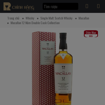
Trang chủ
Whisky
Single Malt Scotch Whisky
Macallan
Macallan 12 Năm Double Cask Collection
Diện Mạo
Mới