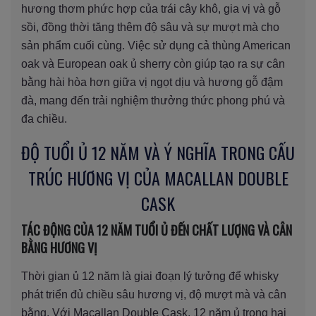
hương thơm phức hợp của trái cây khô, gia vị và gỗ
sồi, đồng thời tăng thêm độ sâu và sự mượt mà cho
sản phẩm cuối cùng. Việc sử dụng cả thùng American
oak và European oak ủ sherry còn giúp tạo ra sự cân
bằng hài hòa hơn giữa vị ngọt dịu và hương gỗ đậm
đà, mang đến trải nghiệm thưởng thức phong phú và
đa chiều.
ĐỘ TUỔI Ủ 12 NĂM VÀ Ý NGHĨA TRONG CẤU
TRÚC HƯƠNG VỊ CỦA MACALLAN DOUBLE
CASK
TÁC ĐỘNG CỦA 12 NĂM TUỔI Ủ ĐẾN CHẤT LƯỢNG VÀ CÂN
BẰNG HƯƠNG VỊ
Thời gian ủ 12 năm là giai đoạn lý tưởng để whisky
phát triển đủ chiều sâu hương vị, độ mượt mà và cân
bằng. Với Macallan Double Cask, 12 năm ủ trong hai