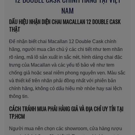
NAM
DẤU HIỆU NHẬN DIỆN CHAI MACALLAN 12 DOUBLE CASK
THẬT
Để nhận biết chai Macallan 12 Double Cask chính
hãng, người mua cần chú ý các chi tiết như tem nhãn
rõ ràng, mã lô sản xuất in sắc nét, hình dáng chai đặc
trưng của Macallan và các yếu tố bảo vệ như tem
chống giả hoặc seal niêm phong nguyên vẹn. Màu sắc
và thiết kế trên nhãn phải đồng nhất với phiên bản
chính hãng, không có dấu hiệu mờ nhòe hay sai lệch
thông tin.
CÁCH TRÁNH MUA PHẢI HÀNG GIẢ VÀ ĐỊA CHỈ UY TÍN TẠI
TP.HCM
Người mua nên chọn các showroom, cửa hàng rượu