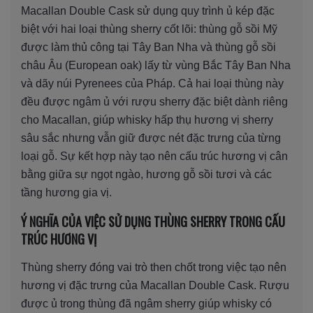
Macallan Double Cask sử dụng quy trình ủ kép đặc
biệt với hai loại thùng sherry cốt lõi: thùng gỗ sồi Mỹ
được làm thủ công tại Tây Ban Nha và thùng gỗ sồi
châu Âu (European oak) lấy từ vùng Bắc Tây Ban Nha
và dãy núi Pyrenees của Pháp. Cả hai loại thùng này
đều được ngâm ủ với rượu sherry đặc biệt dành riêng
cho Macallan, giúp whisky hấp thụ hương vị sherry
sâu sắc nhưng vẫn giữ được nét đặc trưng của từng
loại gỗ. Sự kết hợp này tạo nên cấu trúc hương vị cân
bằng giữa sự ngọt ngào, hương gỗ sồi tươi và các
tầng hương gia vị.
Ý NGHĨA CỦA VIỆC SỬ DỤNG THÙNG SHERRY TRONG CẤU
TRÚC HƯƠNG VỊ
Thùng sherry đóng vai trò then chốt trong việc tạo nên
hương vị đặc trưng của Macallan Double Cask. Rượu
được ủ trong thùng đã ngâm sherry giúp whisky có