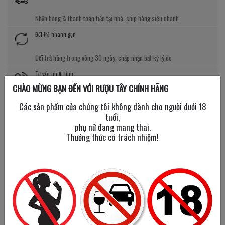
Nhận hàng & thanh toán tiền tại nhà, ship hàng siêu nhanh
Đổi trả nhanh gọn
Đổi trả hàng trong vòng 30 ngày, chấp nhận bất kỳ lý do
Tư vấn nhiệt tình
CHÀO MỪNG BẠN ĐẾN VỚI RƯỢU TÂY CHÍNH HÃNG
Đội ngũ chuyên viên tư vấn có kiến thức chuẩn về rượu ngoại
Các sản phẩm của chúng tôi không dành cho người dưới 18
Giá tốt kèm quà tặng
tuổi,
phụ nữ đang mang thai.
Thưởng thức có trách nhiệm!
Nhiều chương trình giảm giá, tặng quà cực giá trị