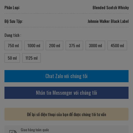
Phân Loại:
Blended Scotch Whisky
Bộ Sưu Tập:
Johnnie Walker Black Label
Dung tích :
750 ml
1000 ml
200 ml
375 ml
3000 ml
4500 ml
50 ml
1125 ml
Chat Zalo với chúng tôi
Nhắn tin Messenger với chúng tôi
Để lại số điện thoại của bạn để được chúng tôi tư vấn
Giao hàng toàn quốc