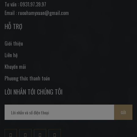
Tư vấn : 0931.97.39.97
Email : ruouhamyxuan@gmail.com
HỖ TRỢ
Giới thiệu
Liên hệ
Khuyến mãi
Phương thức thanh toán
LỜI NHẮN TỚI CHÚNG TÔI
GỬI