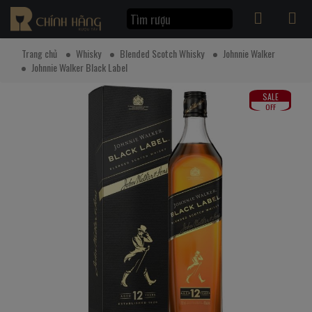
Trang chủ
Whisky
Blended Scotch Whisky
Johnnie Walker
Johnnie Walker Black Label
SALE
OFF