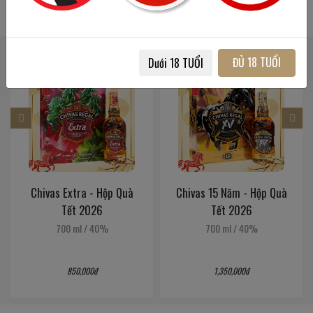
SẢN PHẨM LIÊN QUAN
SẢN PHẨM ĐÃ XEM
ĐỦ 18 TUỔI
Dưới 18 TUỔI
New Year
New Year
2026
2026
Chivas Extra - Hộp Quà
Chivas 15 Năm - Hộp Quà
Tết 2026
Tết 2026
700 ml
/
40%
700 ml
/
40%
850,000đ
1,350,000đ