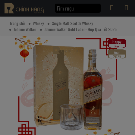
Trang chủ
Whisky
Single Malt Scotch Whisky
Johnnie Walker
Johnnie Walker Gold Label - Hộp Quà Tết 2025
Happy
New
Year
2025