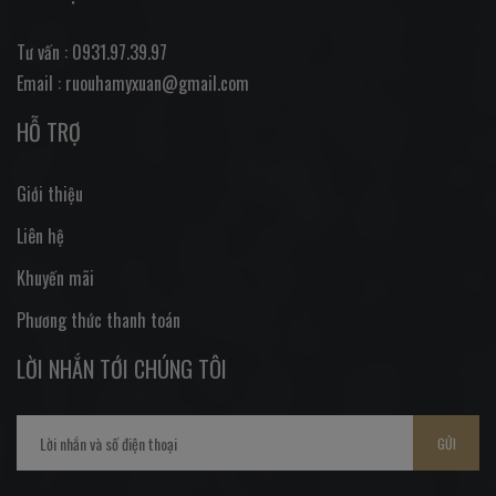
Tư vấn : 0931.97.39.97
Email : ruouhamyxuan@gmail.com
HỖ TRỢ
Giới thiệu
Liên hệ
Khuyến mãi
Phương thức thanh toán
LỜI NHẮN TỚI CHÚNG TÔI
GỬI