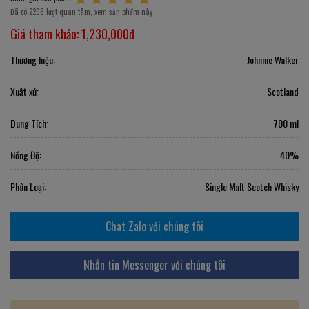
Đã có 2296 lượt quan tâm, xem sản phẩm này
Giá tham khảo:
1,230,000đ
Thương hiệu:
Johnnie Walker
Xuất xứ:
Scotland
Dung Tích:
700 ml
Nồng Độ:
40%
Phân Loại:
Single Malt Scotch Whisky
Chat Zalo với chúng tôi
Nhắn tin Messenger với chúng tôi