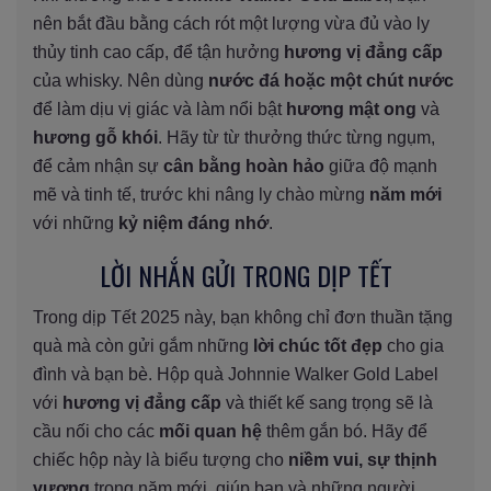
nên bắt đầu bằng cách rót một lượng vừa đủ vào ly
thủy tinh cao cấp, để tận hưởng
hương vị đẳng cấp
của whisky. Nên dùng
nước đá hoặc một chút nước
để làm dịu vị giác và làm nổi bật
hương mật ong
và
hương gỗ khói
. Hãy từ từ thưởng thức từng ngụm,
để cảm nhận sự
cân bằng hoàn hảo
giữa độ mạnh
mẽ và tinh tế, trước khi nâng ly chào mừng
năm mới
với những
kỷ niệm đáng nhớ
.
LỜI NHẮN GỬI TRONG DỊP TẾT
Trong dịp Tết 2025 này, bạn không chỉ đơn thuần tặng
quà mà còn gửi gắm những
lời chúc tốt đẹp
cho gia
đình và bạn bè. Hộp quà Johnnie Walker Gold Label
với
hương vị đẳng cấp
và thiết kế sang trọng sẽ là
cầu nối cho các
mối quan hệ
thêm gắn bó. Hãy để
chiếc hộp này là biểu tượng cho
niềm vui, sự thịnh
vượng
trong năm mới, giúp bạn và những người