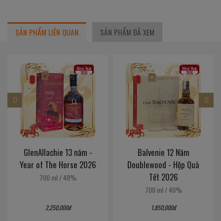
SẢN PHẨM LIÊN QUAN
SẢN PHẨM ĐÃ XEM
New Year
New Year
2026
2026
GlenAllachie 13 năm -
Balvenie 12 Năm
Year of The Horse 2026
Doublewood - Hộp Quà
Tết 2026
700 ml
/
48%
700 ml
/
40%
2,250,000đ
1,850,000đ