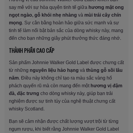
say mê với sự hòa quyện tinh tế giữa
hương mật ong
ngọt ngào, gỗ khói nhẹ nhàng
và
mùi trái cây chín
mọng
. Sự cân bằng hoàn hảo giữa sức mạnh và sự
tinh tế làm nổi bật bản sắc của dòng whisky này, mang
đến cho bạn những giây phút thưởng thức đáng nhớ.
THÀNH PHẦN CAO CẤP
Sản phẩm Johnnie Walker Gold Label được chưng cất
từ những
nguyên liệu hảo hạng
và
thùng gỗ sồi lâu
năm
. Điều này không chỉ tạo ra màu sắc vàng hổ
phách quyến rũ mà còn mang đến một
hương vị đậm
đà, đặc trưng
cho dòng whisky này, giúp bạn trải
nghiệm được sự tinh túy của nghệ thuật chưng cất
whisky Scotland.
Bạn sẽ cảm nhận được chất lượng vượt trội từ từng
ngụm rượu, khi biết rằng Johnnie Walker Gold Label