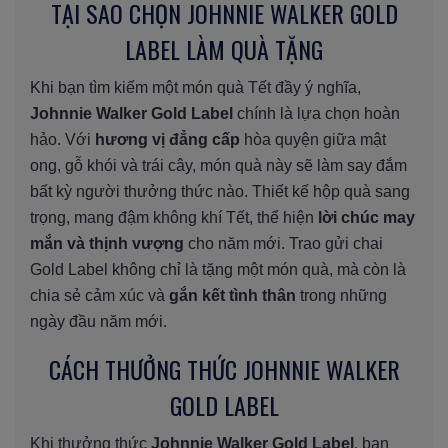
TẠI SAO CHỌN JOHNNIE WALKER GOLD
LABEL LÀM QUÀ TẶNG
Khi bạn tìm kiếm một món quà Tết đầy ý nghĩa,
Johnnie Walker Gold Label
chính là lựa chọn hoàn
hảo. Với
hương vị đẳng cấp
hòa quyện giữa mật
ong, gỗ khói và trái cây, món quà này sẽ làm say đắm
bất kỳ người thưởng thức nào. Thiết kế hộp quà sang
trọng, mang đậm không khí Tết, thể hiện
lời chúc may
mắn và thịnh vượng
cho năm mới. Trao gửi chai
Gold Label không chỉ là tặng một món quà, mà còn là
chia sẻ cảm xúc và
gắn kết tình thân
trong những
ngày đầu năm mới.
CÁCH THƯỞNG THỨC JOHNNIE WALKER
GOLD LABEL
Khi thưởng thức
Johnnie Walker Gold Label
, bạn