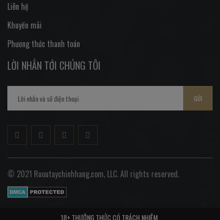
Liên hệ
Khuyến mãi
Phương thức thanh toán
LỜI NHẮN TỚI CHÚNG TÔI
GỬI
© 2021 Ruoutaychinhhang.com, LLC. All rights reserved.
18+ THƯỞNG THỨC CÓ TRÁCH NHIỆM.