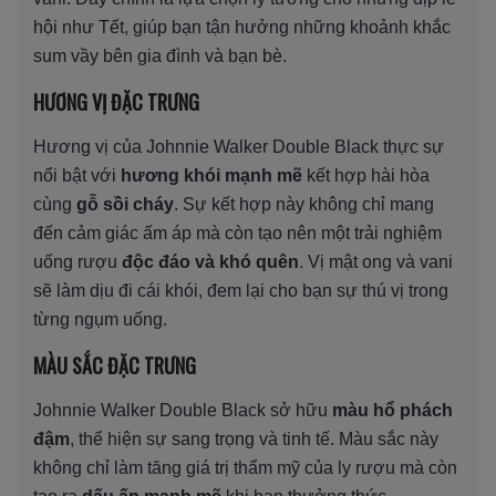
hội như Tết, giúp bạn tận hưởng những khoảnh khắc
sum vầy bên gia đình và bạn bè.
HƯƠNG VỊ ĐẶC TRƯNG
Hương vị của Johnnie Walker Double Black thực sự
nổi bật với
hương khói mạnh mẽ
kết hợp hài hòa
cùng
gỗ sồi cháy
. Sự kết hợp này không chỉ mang
đến cảm giác ấm áp mà còn tạo nên một trải nghiệm
uống rượu
độc đáo và khó quên
. Vị mật ong và vani
sẽ làm dịu đi cái khói, đem lại cho bạn sự thú vị trong
từng ngụm uống.
MÀU SẮC ĐẶC TRƯNG
Johnnie Walker Double Black sở hữu
màu hổ phách
đậm
, thể hiện sự sang trọng và tinh tế. Màu sắc này
không chỉ làm tăng giá trị thẩm mỹ của ly rượu mà còn