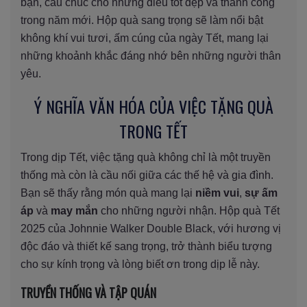
bạn, cầu chúc cho những điều tốt đẹp và thành công
trong năm mới. Hộp quà sang trọng sẽ làm nổi bật
không khí vui tươi, ấm cúng của ngày Tết, mang lại
những khoảnh khắc đáng nhớ bên những người thân
yêu.
Ý NGHĨA VĂN HÓA CỦA VIỆC TẶNG QUÀ
TRONG TẾT
Trong dịp Tết, việc tặng quà không chỉ là một truyền
thống mà còn là cầu nối giữa các thế hệ và gia đình.
Bạn sẽ thấy rằng món quà mang lại
niềm vui
,
sự ấm
áp
và
may mắn
cho những người nhận. Hộp quà Tết
2025 của Johnnie Walker Double Black, với hương vị
độc đáo và thiết kế sang trọng, trở thành biểu tượng
cho sự kính trọng và lòng biết ơn trong dịp lễ này.
TRUYỀN THỐNG VÀ TẬP QUÁN