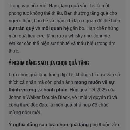
Trong văn hóa Việt Nam, tặng quà vào Tết là một
phong tục không thể thiếu. Bạn thường tặng quà cho
người thân, bạn bè và thậm chí là cơ quan để thể hiện
sự trân quý
và
mối quan hệ
gắn bó. Hạn chế những
món quà tiêu cực, tặng rượu whisky như Johnnie
Walker còn thể hiện sự tinh tế và thấu hiểu trong ẩm
thực.
Ý NGHĨA ĐẰNG SAU LỰA CHỌN QUÀ TẶNG
Lựa chọn quà tặng trong dịp Tết không chỉ dựa vào sở
thích cá nhân mà còn phản ánh
mong muốn về sự
thịnh vượng
và
hạnh phúc
. Hộp quà Tết 2025 của
Johnnie Walker Double Black, với mùi vị quyến rũ và
công thức độc đáo, là món quà phù hợp để chúc
mừng năm mới.
Ý nghĩa đằng sau lựa chọn quà tặng
phụ thuộc vào