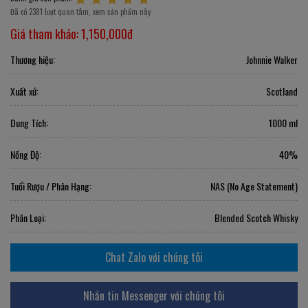
Đã có 2381 lượt quan tâm, xem sản phẩm này
Giá tham khảo:
1,150,000đ
Thương hiệu:
Johnnie Walker
Xuất xứ:
Scotland
Dung Tích:
1000 ml
Nồng Độ:
40%
Tuổi Rượu / Phân Hạng:
NAS (No Age Statement)
Phân Loại:
Blended Scotch Whisky
Chat Zalo với chúng tôi
Nhắn tin Messenger với chúng tôi