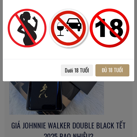
của ngày Tết, góp phần tạo nên những kỷ niệm khó
quên.
ĐỦ 18 TUỔI
Dưới 18 TUỔI
GIÁ JOHNNIE WALKER DOUBLE BLACK TẾT
2025 BAO NHIÊU?