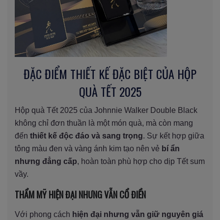
ĐẶC ĐIỂM THIẾT KẾ ĐẶC BIỆT CỦA HỘP
QUÀ TẾT 2025
Hộp quà Tết 2025 của Johnnie Walker Double Black
không chỉ đơn thuần là một món quà, mà còn mang
đến
thiết kế độc đáo và sang trọng
. Sự kết hợp giữa
tông màu đen và vàng ánh kim tạo nên vẻ
bí ẩn
nhưng đẳng cấp
, hoàn toàn phù hợp cho dịp Tết sum
vầy.
THẨM MỸ HIỆN ĐẠI NHƯNG VẪN CỔ ĐIỂN
Với phong cách
hiện đại nhưng vẫn giữ nguyên giá