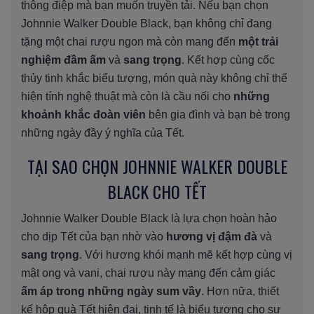
thông điệp mà bạn muốn truyền tải. Nếu bạn chọn
Johnnie Walker Double Black, bạn không chỉ đang
tặng một chai rượu ngon mà còn mang đến
một trải
nghiệm đầm ấm
và
sang trọng
. Kết hợp cùng cốc
thủy tinh khắc biểu tượng, món quà này không chỉ thể
hiện tính nghệ thuật mà còn là cầu nối cho
những
khoảnh khắc đoàn viên
bên gia đình và bạn bè trong
những ngày đầy ý nghĩa của Tết.
TẠI SAO CHỌN JOHNNIE WALKER DOUBLE
BLACK CHO TẾT
Johnnie Walker Double Black là lựa chọn hoàn hảo
cho dịp Tết của bạn nhờ vào
hương vị đậm đà
và
sang trọng
. Với hương khói mạnh mẽ kết hợp cùng vị
mật ong và vani, chai rượu này mang đến cảm giác
ấm áp trong những ngày sum vầy
. Hơn nữa, thiết
kế hộp quà Tết hiện đại, tinh tế là biểu tượng cho sự