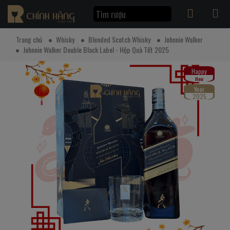
Trang chủ
Whisky
Blended Scotch Whisky
Johnnie Walker
Johnnie Walker Double Black Label - Hộp Quà Tết 2025
Happy
New
Year
2025