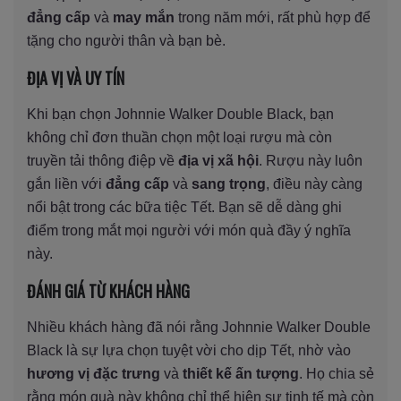
đẳng cấp
và
may mắn
trong năm mới, rất phù hợp để
tặng cho người thân và bạn bè.
ĐỊA VỊ VÀ UY TÍN
Khi bạn chọn Johnnie Walker Double Black, bạn
không chỉ đơn thuần chọn một loại rượu mà còn
truyền tải thông điệp về
địa vị xã hội
. Rượu này luôn
gắn liền với
đẳng cấp
và
sang trọng
, điều này càng
nổi bật trong các bữa tiệc Tết. Bạn sẽ dễ dàng ghi
điểm trong mắt mọi người với món quà đầy ý nghĩa
này.
ĐÁNH GIÁ TỪ KHÁCH HÀNG
Nhiều khách hàng đã nói rằng Johnnie Walker Double
Black là sự lựa chọn tuyệt vời cho dịp Tết, nhờ vào
hương vị đặc trưng
và
thiết kế ấn tượng
. Họ chia sẻ
rằng món quà này không chỉ thể hiện sự tinh tế mà còn