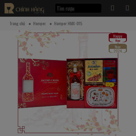
Trang chủ
Hamper
Hamper HMX-015
Happy
New
Year
2024