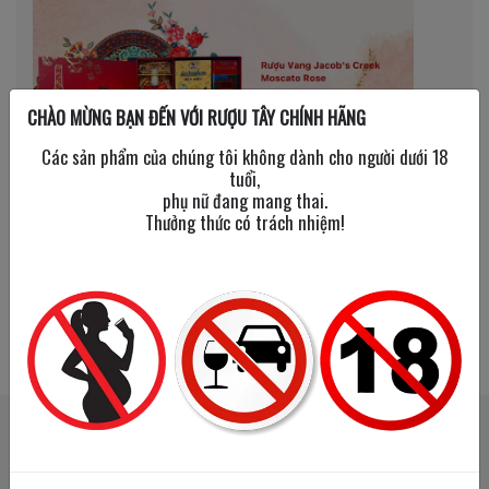
CHÀO MỪNG BẠN ĐẾN VỚI RƯỢU TÂY CHÍNH HÃNG
Các sản phẩm của chúng tôi không dành cho người dưới 18
tuổi,
phụ nữ đang mang thai.
Thưởng thức có trách nhiệm!
SẢN PHẨM LIÊN QUAN
SẢN PHẨM ĐÃ XEM
Happy
Happy
New
New
Year
Year
2026
2026