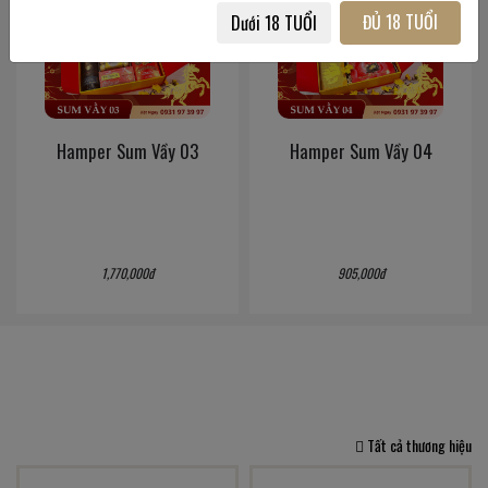
ĐỦ 18 TUỔI
Dưới 18 TUỔI
Hamper Sum Vầy 03
Hamper Sum Vầy 04
1,770,000đ
905,000đ
Tất cả thương hiệu