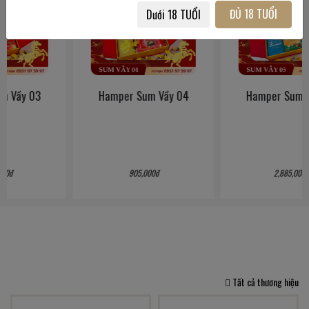
ĐỦ 18 TUỔI
Dưới 18 TUỔI
Hamper Sum Vầy 04
Hamper Sum Vầy 05
905,000đ
2,885,000đ
Tất cả thương hiệu