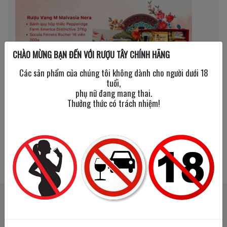
CHÀO MỪNG BẠN ĐẾN VỚI RƯỢU TÂY CHÍNH HÃNG
Các sản phẩm của chúng tôi không dành cho người dưới 18
tuổi,
phụ nữ đang mang thai.
Thưởng thức có trách nhiệm!
SẢN PHẨM LIÊN QUAN
SẢN PHẨM ĐÃ XEM
Happy
Happy
New
New
Year
Year
2026
2026