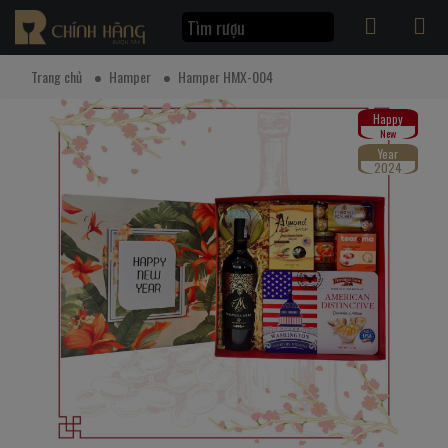
Trang chủ
Hamper
Hamper HMX-004
Happy
New
Year
2024