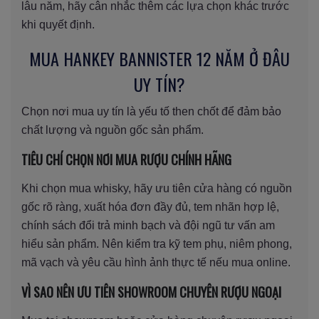
lâu năm, hãy cân nhắc thêm các lựa chọn khác trước
khi quyết định.
MUA HANKEY BANNISTER 12 NĂM Ở ĐÂU
UY TÍN?
Chọn nơi mua uy tín là yếu tố then chốt để đảm bảo
chất lượng và nguồn gốc sản phẩm.
TIÊU CHÍ CHỌN NƠI MUA RƯỢU CHÍNH HÃNG
Khi chọn mua whisky, hãy ưu tiên cửa hàng có nguồn
gốc rõ ràng, xuất hóa đơn đầy đủ, tem nhãn hợp lệ,
chính sách đổi trả minh bạch và đội ngũ tư vấn am
hiểu sản phẩm. Nên kiểm tra kỹ tem phụ, niêm phong,
mã vạch và yêu cầu hình ảnh thực tế nếu mua online.
VÌ SAO NÊN ƯU TIÊN SHOWROOM CHUYÊN RƯỢU NGOẠI