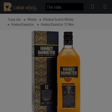
Trang chủ
Whisky
Blended Scotch Whisky
Hankey Bannister
Hankey Bannister 12 Năm