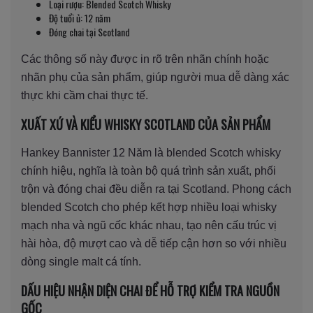
Loại rượu: Blended Scotch Whisky
Độ tuổi ủ: 12 năm
Đóng chai tại Scotland
Các thông số này được in rõ trên nhãn chính hoặc
nhãn phụ của sản phẩm, giúp người mua dễ dàng xác
thực khi cầm chai thực tế.
XUẤT XỨ VÀ KIỂU WHISKY SCOTLAND CỦA SẢN PHẨM
Hankey Bannister 12 Năm là blended Scotch whisky
chính hiệu, nghĩa là toàn bộ quá trình sản xuất, phối
trộn và đóng chai đều diễn ra tại Scotland. Phong cách
blended Scotch cho phép kết hợp nhiều loại whisky
mạch nha và ngũ cốc khác nhau, tạo nên cấu trúc vị
hài hòa, độ mượt cao và dễ tiếp cận hơn so với nhiều
dòng single malt cá tính.
DẤU HIỆU NHẬN DIỆN CHAI ĐỂ HỖ TRỢ KIỂM TRA NGUỒN
GỐC