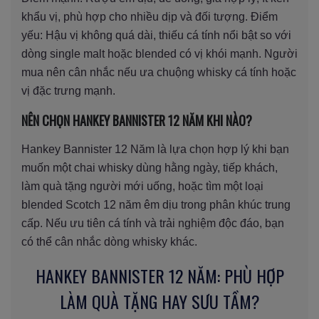
khẩu vị, phù hợp cho nhiều dịp và đối tượng. Điểm
yếu: Hậu vị không quá dài, thiếu cá tính nổi bật so với
dòng single malt hoặc blended có vị khói mạnh. Người
mua nên cân nhắc nếu ưa chuộng whisky cá tính hoặc
vị đặc trưng mạnh.
NÊN CHỌN HANKEY BANNISTER 12 NĂM KHI NÀO?
Hankey Bannister 12 Năm là lựa chọn hợp lý khi bạn
muốn một chai whisky dùng hằng ngày, tiếp khách,
làm quà tặng người mới uống, hoặc tìm một loại
blended Scotch 12 năm êm dịu trong phân khúc trung
cấp. Nếu ưu tiên cá tính và trải nghiệm độc đáo, bạn
có thể cân nhắc dòng whisky khác.
HANKEY BANNISTER 12 NĂM: PHÙ HỢP
LÀM QUÀ TẶNG HAY SƯU TẦM?