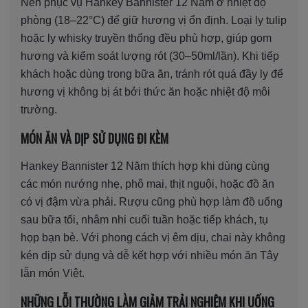
Nên phục vụ Hankey Bannister 12 Năm ở nhiệt độ
phòng (18–22°C) để giữ hương vị ổn định. Loại ly tulip
hoặc ly whisky truyền thống đều phù hợp, giúp gom
hương và kiểm soát lượng rót (30–50ml/lần). Khi tiếp
khách hoặc dùng trong bữa ăn, tránh rót quá đầy ly để
hương vị không bị át bởi thức ăn hoặc nhiệt độ môi
trường.
MÓN ĂN VÀ DỊP SỬ DỤNG ĐI KÈM
Hankey Bannister 12 Năm thích hợp khi dùng cùng
các món nướng nhẹ, phô mai, thịt nguội, hoặc đồ ăn
có vị đậm vừa phải. Rượu cũng phù hợp làm đồ uống
sau bữa tối, nhâm nhi cuối tuần hoặc tiếp khách, tụ
họp bạn bè. Với phong cách vị êm dịu, chai này không
kén dịp sử dụng và dễ kết hợp với nhiều món ăn Tây
lẫn món Việt.
NHỮNG LỖI THƯỜNG LÀM GIẢM TRẢI NGHIỆM KHI UỐNG