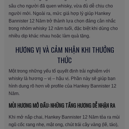
sâu cho người đã quen whisky, vừa đủ dễ chịu cho
người mới. Ngoài ra, mức giá hợp lý giúp Hankey
Bannister 12 Năm trở thành lựa chọn đáng cân nhắc
trong nhóm whisky 12 năm tuổi, đặc biệt khi dùng cho
nhiều dịp khác nhau hoặc làm quà tặng.
HƯƠNG VỊ VÀ CẢM NHẬN KHI THƯỞNG
THỨC
Một trong những yếu tố quyết định trải nghiệm với
whisky là hương – vị – hậu vị. Phần này sẽ giúp bạn
hình dung rõ hơn về profile của Hankey Bannister 12
Năm.
MÙI HƯƠNG MỞ ĐẦU: NHỮNG TẦNG HƯƠNG DỄ NHẬN RA
Khi mở nắp chai, Hankey Bannister 12 Năm tỏa ra mùi
ngũ cốc rang nhẹ, mật ong, chút trái cây vàng (lê, táo),