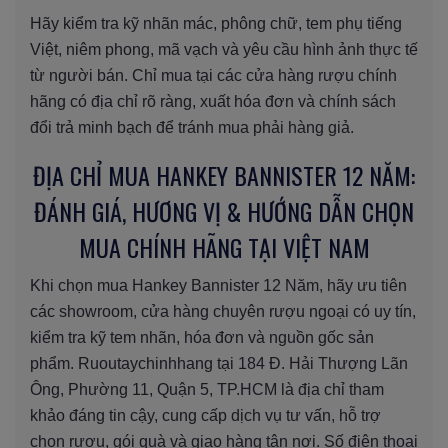
Hãy kiểm tra kỹ nhãn mác, phông chữ, tem phụ tiếng
Việt, niêm phong, mã vạch và yêu cầu hình ảnh thực tế
từ người bán. Chỉ mua tại các cửa hàng rượu chính
hãng có địa chỉ rõ ràng, xuất hóa đơn và chính sách
đổi trả minh bạch để tránh mua phải hàng giả.
ĐỊA CHỈ MUA HANKEY BANNISTER 12 NĂM:
ĐÁNH GIÁ, HƯƠNG VỊ & HƯỚNG DẪN CHỌN
MUA CHÍNH HÃNG TẠI VIỆT NAM
Khi chọn mua Hankey Bannister 12 Năm, hãy ưu tiên
các showroom, cửa hàng chuyên rượu ngoại có uy tín,
kiểm tra kỹ tem nhãn, hóa đơn và nguồn gốc sản
phẩm. Ruoutaychinhhang tại 184 Đ. Hải Thượng Lãn
Ông, Phường 11, Quận 5, TP.HCM là địa chỉ tham
khảo đáng tin cậy, cung cấp dịch vụ tư vấn, hỗ trợ
chọn rượu, gói quà và giao hàng tận nơi. Số điện thoại