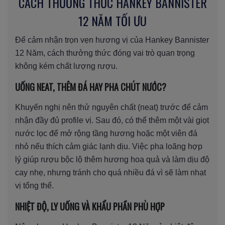
CÁCH THƯỞNG THỨC HANKEY BANNISTER
12 NĂM TỐI ƯU
Để cảm nhận trọn vẹn hương vị của Hankey Bannister
12 Năm, cách thưởng thức đóng vai trò quan trọng
không kém chất lượng rượu.
UỐNG NEAT, THÊM ĐÁ HAY PHA CHÚT NƯỚC?
Khuyến nghị nên thử nguyên chất (neat) trước để cảm
nhận đầy đủ profile vị. Sau đó, có thể thêm một vài giọt
nước lọc để mở rộng tầng hương hoặc một viên đá
nhỏ nếu thích cảm giác lạnh dịu. Việc pha loãng hợp
lý giúp rượu bộc lộ thêm hương hoa quả và làm dịu độ
cay nhẹ, nhưng tránh cho quá nhiều đá vì sẽ làm nhạt
vị tổng thể.
NHIỆT ĐỘ, LY UỐNG VÀ KHẨU PHẦN PHÙ HỢP