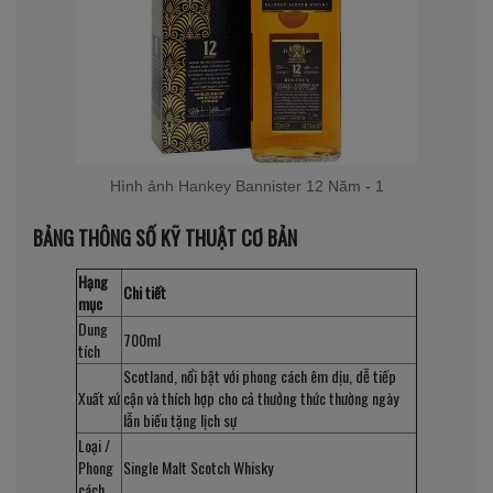
Hình ảnh Hankey Bannister 12 Năm - 1
BẢNG THÔNG SỐ KỸ THUẬT CƠ BẢN
Hạng
Chi tiết
mục
Dung
700ml
tích
Scotland, nổi bật với phong cách êm dịu, dễ tiếp
Xuất xứ
cận và thích hợp cho cả thưởng thức thường ngày
lẫn biếu tặng lịch sự
Loại /
Phong
Single Malt Scotch Whisky
cách