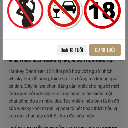
Hậu vị của Hankey Bannister 12 Năm ở mức trung
bình, không kéo dài quá lâu nhưng đủ để lại cảm giác
ấm áp, sạch sẽ và hơi ngọt thanh ở cuống họng. Một
chút gỗ sồi và gia vị nhẹ lưu lại sau khi nuốt, không
đọng vị đắng hoặc khô. Tổng thể, đây là chai whisky
hợp với trải nghiệm thưởng thức nhẹ nhàng, thư giãn,
không đòi hỏi khẩu vị quá “hardcore”.
ĐỦ 18 TUỔI
Dưới 18 TUỔI
AI SẼ THÍCH KIỂU HƯƠNG VỊ NÀY, AI CÓ THỂ KHÔNG HỢP
Hankey Bannister 12 Năm phù hợp với người thích
whisky êm, dễ uống, thích sự cân bằng mà không quá
cá tính. Đây là lựa chọn đáng cân nhắc cho người mới
làm quen với whisky Scotland hoặc ai tìm kiếm một
chai uống được nhiều dịp. Tuy nhiên, nếu bạn là tín đồ
của whisky khói mạnh, vị peat rõ nét hoặc thích hậu vị
kéo dài, chai này có thể chưa đủ thỏa mãn.