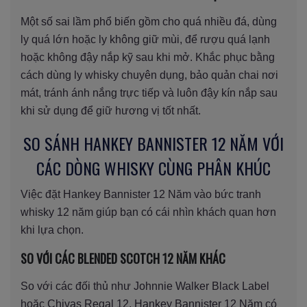
Một số sai lầm phổ biến gồm cho quá nhiều đá, dùng
ly quá lớn hoặc ly không giữ mùi, để rượu quá lạnh
hoặc không đậy nắp kỹ sau khi mở. Khắc phục bằng
cách dùng ly whisky chuyên dụng, bảo quản chai nơi
mát, tránh ánh nắng trực tiếp và luôn đậy kín nắp sau
khi sử dụng để giữ hương vị tốt nhất.
SO SÁNH HANKEY BANNISTER 12 NĂM VỚI
CÁC DÒNG WHISKY CÙNG PHÂN KHÚC
Việc đặt Hankey Bannister 12 Năm vào bức tranh
whisky 12 năm giúp bạn có cái nhìn khách quan hơn
khi lựa chọn.
SO VỚI CÁC BLENDED SCOTCH 12 NĂM KHÁC
So với các đối thủ như Johnnie Walker Black Label
hoặc Chivas Regal 12, Hankey Bannister 12 Năm có