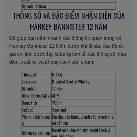
Độ tuổi
12 Năm
THÔNG SỐ VÀ ĐẶC ĐIỂM NHẬN DIỆN CỦA
HANKEY BANNISTER 12 NĂM
Để giúp bạn nắm nhanh các thông tin quan trọng về
Hankey Bannister 12 Năm trước khi đi sâu vào đánh
giá chi tiết, dưới đây là bảng tóm tắt các thông số nhận
diện, xuất xứ và phong cách sản phẩm:
Thông số
Giá trị
Loại rượu
Blended Scotch Whisky
Độ tuổi ủ
12 năm
Nồng độ cồn (ABV)
40%
Dung tích
700ml
Xuất xứ
Scotland
Phong cách hương
Êm dịu, cân bằng, vị ngũ cốc, mạch nha,
vị
gỗ sồi nhẹ
Người mới uống whisky, người thích vị
Đối tượng phù hợp
êm, biếu tặng