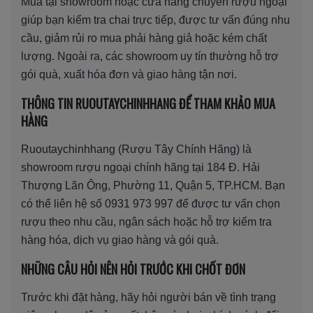
Mua tại showroom hoặc cửa hàng chuyên rượu ngoại
giúp bạn kiểm tra chai trực tiếp, được tư vấn đúng nhu
cầu, giảm rủi ro mua phải hàng giả hoặc kém chất
lượng. Ngoài ra, các showroom uy tín thường hỗ trợ
gói quà, xuất hóa đơn và giao hàng tận nơi.
THÔNG TIN RUOUTAYCHINHHANG ĐỂ THAM KHẢO MUA
HÀNG
Ruoutaychinhhang (Rượu Tây Chính Hãng) là
showroom rượu ngoại chính hãng tại 184 Đ. Hải
Thượng Lãn Ông, Phường 11, Quận 5, TP.HCM. Bạn
có thể liên hệ số 0931 973 997 để được tư vấn chọn
rượu theo nhu cầu, ngân sách hoặc hỗ trợ kiểm tra
hàng hóa, dịch vụ giao hàng và gói quà.
NHỮNG CÂU HỎI NÊN HỎI TRƯỚC KHI CHỐT ĐƠN
Trước khi đặt hàng, hãy hỏi người bán về tình trạng