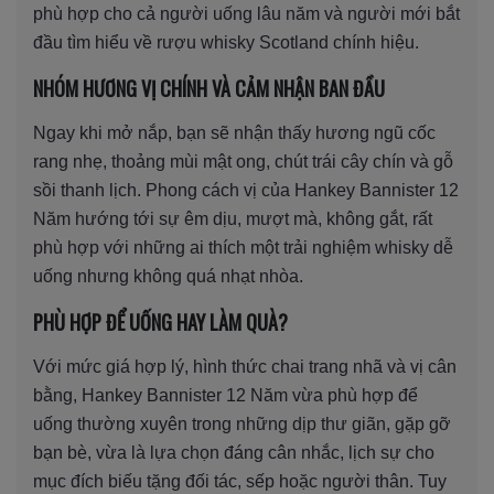
phù hợp cho cả người uống lâu năm và người mới bắt
đầu tìm hiểu về rượu whisky Scotland chính hiệu.
NHÓM HƯƠNG VỊ CHÍNH VÀ CẢM NHẬN BAN ĐẦU
Ngay khi mở nắp, bạn sẽ nhận thấy hương ngũ cốc
rang nhẹ, thoảng mùi mật ong, chút trái cây chín và gỗ
sồi thanh lịch. Phong cách vị của Hankey Bannister 12
Năm hướng tới sự êm dịu, mượt mà, không gắt, rất
phù hợp với những ai thích một trải nghiệm whisky dễ
uống nhưng không quá nhạt nhòa.
PHÙ HỢP ĐỂ UỐNG HAY LÀM QUÀ?
Với mức giá hợp lý, hình thức chai trang nhã và vị cân
bằng, Hankey Bannister 12 Năm vừa phù hợp để
uống thường xuyên trong những dịp thư giãn, gặp gỡ
bạn bè, vừa là lựa chọn đáng cân nhắc, lịch sự cho
mục đích biếu tặng đối tác, sếp hoặc người thân. Tuy