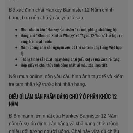
Để xác định chai Hankey Bannister 12 Năm chính
hãng, bạn nên chú ý các yếu tố sau:
Nhãn chai in tên “Hankey Bannister” rõ nét, phông chữ đồng bộ.
Dòng chữ “Blended Scotch Whisky” và “Aged 12 Years” thể hiện rõ
ràng trên mặt trước.
Niêm phong chai còn nguyên vẹn, có thể có tem phụ tiếng Việt hợp
lệ.
Thông tin lô sản xuất, ngày đóng chai (nếu có) và mã vạch rõ ràng.
Hộp giấy và chai thủy tinh đồng nhất về màu sắc, họa tiết.
Nếu mua online, nên yêu cầu hình ảnh thực tế và kiểm
tra tem nhãn kỹ trước khi nhận hàng.
ĐIỀU GÌ LÀM SẢN PHẨM ĐÁNG CHÚ Ý Ở PHÂN KHÚC 12
NĂM
Điểm mạnh lớn nhất của Hankey Bannister 12 Năm
nằm ở sự ổn định, cân bằng và khả năng chiều lòng
nhiều đối tượng người uống. Chai này vừa đủ chiều