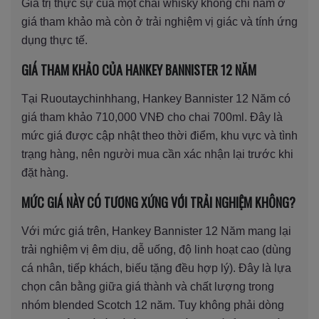
Giá trị thực sự của một chai whisky không chỉ nằm ở
giá tham khảo mà còn ở trải nghiệm vị giác và tính ứng
dụng thực tế.
GIÁ THAM KHẢO CỦA HANKEY BANNISTER 12 NĂM
Tại Ruoutaychinhhang, Hankey Bannister 12 Năm có
giá tham khảo 710,000 VNĐ cho chai 700ml. Đây là
mức giá được cập nhật theo thời điểm, khu vực và tình
trạng hàng, nên người mua cần xác nhận lại trước khi
đặt hàng.
MỨC GIÁ NÀY CÓ TƯƠNG XỨNG VỚI TRẢI NGHIỆM KHÔNG?
Với mức giá trên, Hankey Bannister 12 Năm mang lại
trải nghiệm vị êm dịu, dễ uống, độ linh hoạt cao (dùng
cá nhân, tiếp khách, biếu tặng đều hợp lý). Đây là lựa
chọn cân bằng giữa giá thành và chất lượng trong
nhóm blended Scotch 12 năm. Tuy không phải dòng