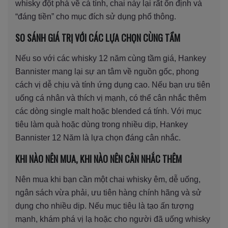
whisky đột phá về cá tính, chai này lại rất ổn định và
“đáng tiền” cho mục đích sử dụng phổ thông.
SO SÁNH GIÁ TRỊ VỚI CÁC LỰA CHỌN CÙNG TẦM
Nếu so với các whisky 12 năm cùng tầm giá, Hankey
Bannister mang lại sự an tâm về nguồn gốc, phong
cách vị dễ chịu và tính ứng dụng cao. Nếu bạn ưu tiên
uống cá nhân và thích vị mạnh, có thể cân nhắc thêm
các dòng single malt hoặc blended cá tính. Với mục
tiêu làm quà hoặc dùng trong nhiều dịp, Hankey
Bannister 12 Năm là lựa chọn đáng cân nhắc.
KHI NÀO NÊN MUA, KHI NÀO NÊN CÂN NHẮC THÊM
Nên mua khi bạn cần một chai whisky êm, dễ uống,
ngân sách vừa phải, ưu tiên hàng chính hãng và sử
dụng cho nhiều dịp. Nếu mục tiêu là tạo ấn tượng
mạnh, khám phá vị lạ hoặc cho người đã uống whisky