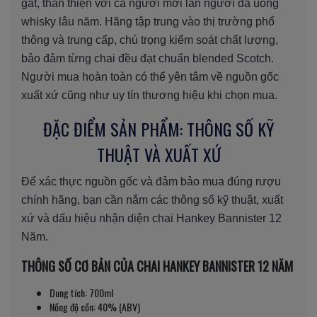
gắt, thân thiện với cả người mới lẫn người đã uống
whisky lâu năm. Hãng tập trung vào thị trường phổ
thông và trung cấp, chú trọng kiểm soát chất lượng,
bảo đảm từng chai đều đạt chuẩn blended Scotch.
Người mua hoàn toàn có thể yên tâm về nguồn gốc
xuất xứ cũng như uy tín thương hiệu khi chọn mua.
ĐẶC ĐIỂM SẢN PHẨM: THÔNG SỐ KỸ
THUẬT VÀ XUẤT XỨ
Để xác thực nguồn gốc và đảm bảo mua đúng rượu
chính hãng, bạn cần nắm các thông số kỹ thuật, xuất
xứ và dấu hiệu nhận diện chai Hankey Bannister 12
Năm.
THÔNG SỐ CƠ BẢN CỦA CHAI HANKEY BANNISTER 12 NĂM
Dung tích: 700ml
Nồng độ cồn: 40% (ABV)