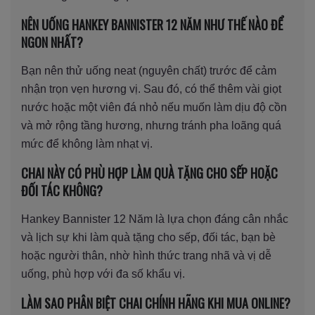
NÊN UỐNG HANKEY BANNISTER 12 NĂM NHƯ THẾ NÀO ĐỂ
NGON NHẤT?
Bạn nên thử uống neat (nguyên chất) trước để cảm
nhận trọn vẹn hương vị. Sau đó, có thể thêm vài giọt
nước hoặc một viên đá nhỏ nếu muốn làm dịu độ cồn
và mở rộng tầng hương, nhưng tránh pha loãng quá
mức để không làm nhạt vị.
CHAI NÀY CÓ PHÙ HỢP LÀM QUÀ TẶNG CHO SẾP HOẶC
ĐỐI TÁC KHÔNG?
Hankey Bannister 12 Năm là lựa chọn đáng cân nhắc
và lịch sự khi làm quà tặng cho sếp, đối tác, bạn bè
hoặc người thân, nhờ hình thức trang nhã và vị dễ
uống, phù hợp với đa số khẩu vị.
LÀM SAO PHÂN BIỆT CHAI CHÍNH HÃNG KHI MUA ONLINE?