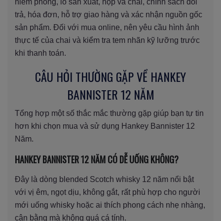
niêm phong, lô sản xuất, hộp và chai, chính sách đổi
trả, hóa đơn, hỗ trợ giao hàng và xác nhận nguồn gốc
sản phẩm. Đối với mua online, nên yêu cầu hình ảnh
thực tế của chai và kiểm tra tem nhãn kỹ lưỡng trước
khi thanh toán.
CÂU HỎI THƯỜNG GẶP VỀ HANKEY
BANNISTER 12 NĂM
Tổng hợp một số thắc mắc thường gặp giúp bạn tự tin
hơn khi chọn mua và sử dụng Hankey Bannister 12
Năm.
HANKEY BANNISTER 12 NĂM CÓ DỄ UỐNG KHÔNG?
Đây là dòng blended Scotch whisky 12 năm nổi bật
với vị êm, ngọt dịu, không gắt, rất phù hợp cho người
mới uống whisky hoặc ai thích phong cách nhẹ nhàng,
cân bằng mà không quá cá tính.