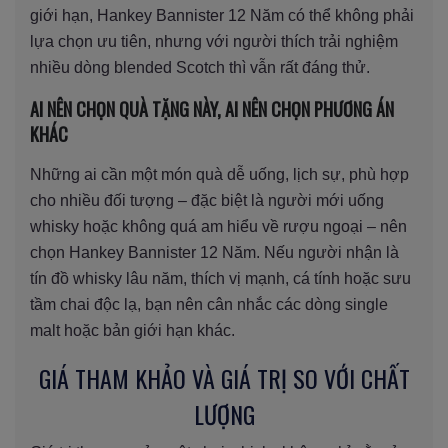
giới hạn, Hankey Bannister 12 Năm có thể không phải
lựa chọn ưu tiên, nhưng với người thích trải nghiệm
nhiều dòng blended Scotch thì vẫn rất đáng thử.
AI NÊN CHỌN QUÀ TẶNG NÀY, AI NÊN CHỌN PHƯƠNG ÁN
KHÁC
Những ai cần một món quà dễ uống, lịch sự, phù hợp
cho nhiều đối tượng – đặc biệt là người mới uống
whisky hoặc không quá am hiểu về rượu ngoại – nên
chọn Hankey Bannister 12 Năm. Nếu người nhận là
tín đồ whisky lâu năm, thích vị mạnh, cá tính hoặc sưu
tầm chai độc lạ, bạn nên cân nhắc các dòng single
malt hoặc bản giới hạn khác.
GIÁ THAM KHẢO VÀ GIÁ TRỊ SO VỚI CHẤT
LƯỢNG