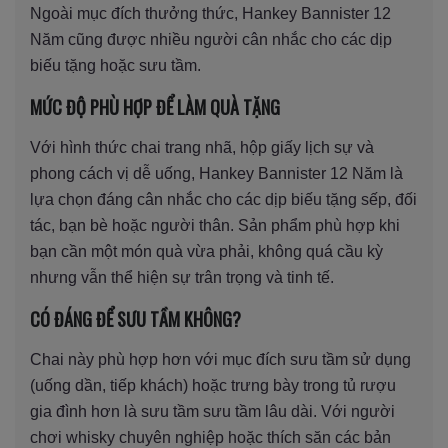
Ngoài mục đích thưởng thức, Hankey Bannister 12
Năm cũng được nhiều người cân nhắc cho các dịp
biếu tặng hoặc sưu tầm.
MỨC ĐỘ PHÙ HỢP ĐỂ LÀM QUÀ TẶNG
Với hình thức chai trang nhã, hộp giấy lịch sự và
phong cách vị dễ uống, Hankey Bannister 12 Năm là
lựa chọn đáng cân nhắc cho các dịp biếu tặng sếp, đối
tác, bạn bè hoặc người thân. Sản phẩm phù hợp khi
bạn cần một món quà vừa phải, không quá cầu kỳ
nhưng vẫn thể hiện sự trân trọng và tinh tế.
CÓ ĐÁNG ĐỂ SƯU TẦM KHÔNG?
Chai này phù hợp hơn với mục đích sưu tầm sử dụng
(uống dần, tiếp khách) hoặc trưng bày trong tủ rượu
gia đình hơn là sưu tầm sưu tầm lâu dài. Với người
chơi whisky chuyên nghiệp hoặc thích săn các bản