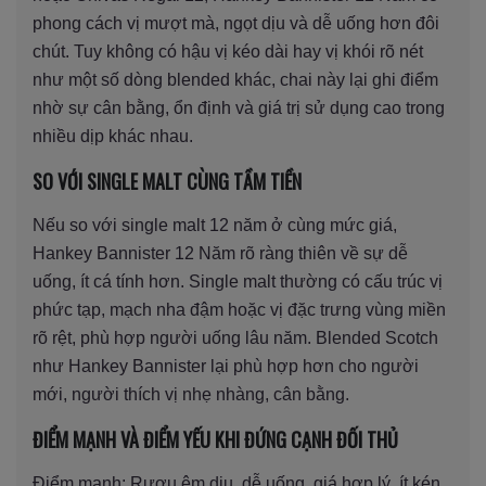
phong cách vị mượt mà, ngọt dịu và dễ uống hơn đôi
chút. Tuy không có hậu vị kéo dài hay vị khói rõ nét
như một số dòng blended khác, chai này lại ghi điểm
nhờ sự cân bằng, ổn định và giá trị sử dụng cao trong
nhiều dịp khác nhau.
SO VỚI SINGLE MALT CÙNG TẦM TIỀN
Nếu so với single malt 12 năm ở cùng mức giá,
Hankey Bannister 12 Năm rõ ràng thiên về sự dễ
uống, ít cá tính hơn. Single malt thường có cấu trúc vị
phức tạp, mạch nha đậm hoặc vị đặc trưng vùng miền
rõ rệt, phù hợp người uống lâu năm. Blended Scotch
như Hankey Bannister lại phù hợp hơn cho người
mới, người thích vị nhẹ nhàng, cân bằng.
ĐIỂM MẠNH VÀ ĐIỂM YẾU KHI ĐỨNG CẠNH ĐỐI THỦ
Điểm mạnh: Rượu êm dịu, dễ uống, giá hợp lý, ít kén