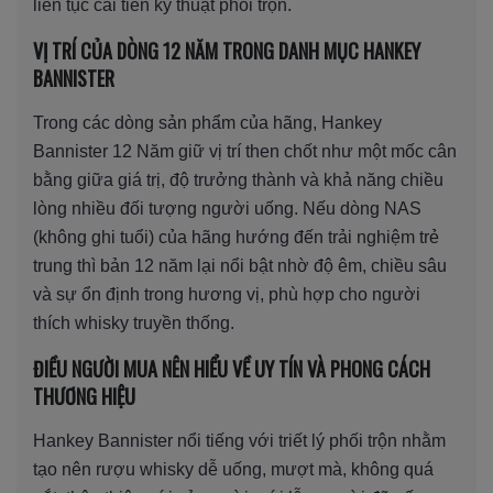
liên tục cải tiến kỹ thuật phối trộn.
VỊ TRÍ CỦA DÒNG 12 NĂM TRONG DANH MỤC HANKEY
BANNISTER
Trong các dòng sản phẩm của hãng, Hankey
Bannister 12 Năm giữ vị trí then chốt như một mốc cân
bằng giữa giá trị, độ trưởng thành và khả năng chiều
lòng nhiều đối tượng người uống. Nếu dòng NAS
(không ghi tuổi) của hãng hướng đến trải nghiệm trẻ
trung thì bản 12 năm lại nổi bật nhờ độ êm, chiều sâu
và sự ổn định trong hương vị, phù hợp cho người
thích whisky truyền thống.
ĐIỀU NGƯỜI MUA NÊN HIỂU VỀ UY TÍN VÀ PHONG CÁCH
THƯƠNG HIỆU
Hankey Bannister nổi tiếng với triết lý phối trộn nhằm
tạo nên rượu whisky dễ uống, mượt mà, không quá