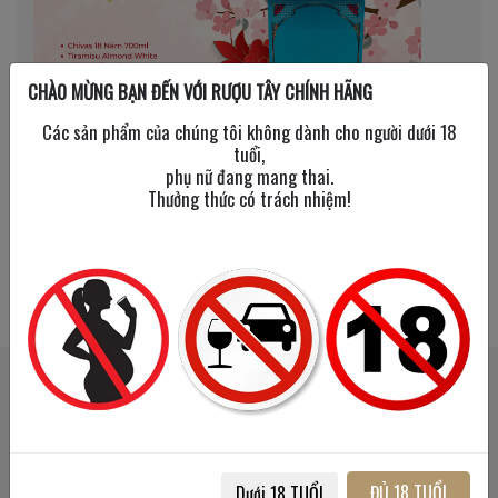
CHÀO MỪNG BẠN ĐẾN VỚI RƯỢU TÂY CHÍNH HÃNG
Các sản phẩm của chúng tôi không dành cho người dưới 18
tuổi,
phụ nữ đang mang thai.
Thưởng thức có trách nhiệm!
SẢN PHẨM LIÊN QUAN
SẢN PHẨM ĐÃ XEM
Happy
Happy
New
New
Year
Year
2026
2026
ĐỦ 18 TUỔI
Dưới 18 TUỔI