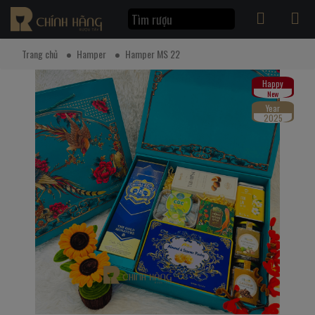
Trang chủ
Hamper
Hamper MS 22
Happy
New
Year
2025