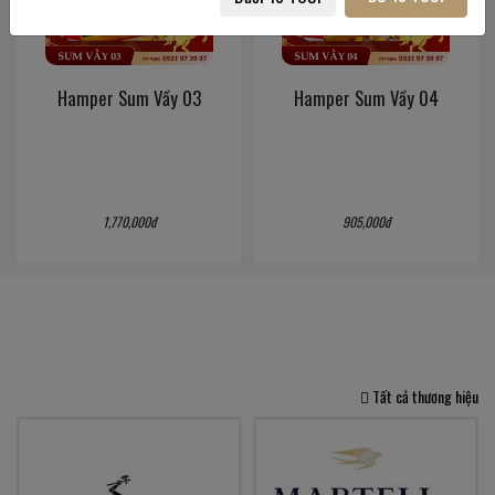
Hamper Sum Vầy 03
Hamper Sum Vầy 04
1,770,000đ
905,000đ
Tất cả thương hiệu