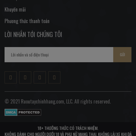
Khuyến mãi
Phương thức thanh toán
LỜI NHẮN TỚI CHÚNG TÔI
GỬI
© 2021 Ruoutaychinhhang.com, LLC. All rights reserved.
18+ THƯỞNG THỨC CÓ TRÁCH NHIỆM.
KHÔNG DÀNH CHO NGƯỜI DƯỚI 18 VÀ PHỤ NỮ MANG THAI, KHÔNG LÁI XE KHI ĐÃ