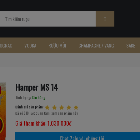
OGNAC
VODKA
RƯỢU MÙI
CHAMPAGNE / VANG
SAKE
Hamper MS 14
Tình trạng:
Còn hàng
Đánh giá sản phẩm:
Đã có 810 lượt quan tâm, xem sản phẩm này
Giá tham khảo:
1,030,000đ
Chat Zalo với chúng tôi