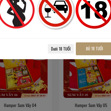
Happy
Hap
ĐỦ 18 TUỔI
Dưới 18 TUỔI
New
Ne
Year
Ye
2026
20
Hamper Sum Vầy 04
Hamper Sum Vầy 05