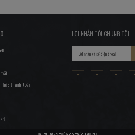
RỢ
LỜI NHẮN TỚI CHÚNG TÔI
iệu
 mãi
 thức thanh toán
ed.
18+ THƯỞNG THỨC CÓ TRÁCH NHIỆM.