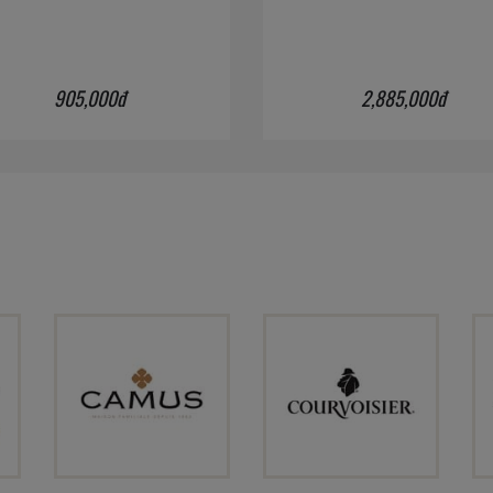
905,000đ
2,885,000đ