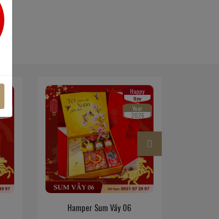
py
Happy
w
New
ar
Year
26
2026
Hamper Sum Vầy 06
Ham