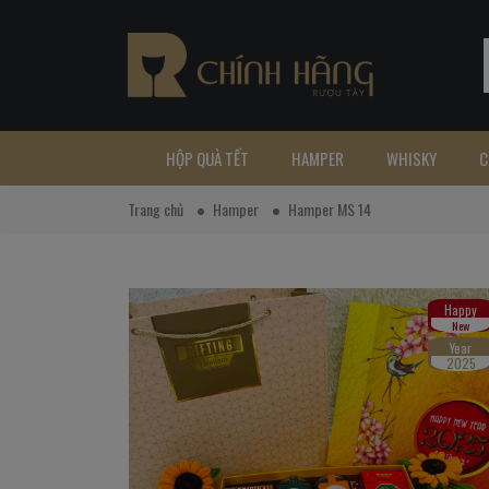
HỘP QUÀ TẾT
HAMPER
WHISKY
C
Trang chủ
Hamper
Hamper MS 14
Happy
New
Year
2025