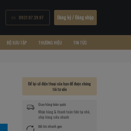
Đăng ký
/
Đăng nhập
0931.97.39.97
BỘ SƯU TẬP
THƯƠNG HIỆU
TIN TỨC
Để lại số điện thoại của bạn để được chúng
tôi tư vấn
Giao hàng toàn quốc
Nhận hàng & thanh toán tiền tại nhà,
ship hàng siêu nhanh
Đổi trả nhanh gọn