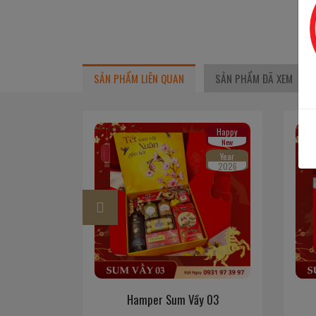
SẢN PHẨM LIÊN QUAN
SẢN PHẨM ĐÃ XEM
Happy
Happy
New
New
Year
Year
2026
2026
y 02
Hamper Sum Vầy 03