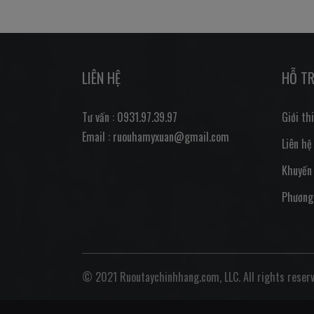
LIÊN HỆ
HỖ T
Tư vấn : 0931.97.39.97
Giới th
Email : ruouhamyxuan@gmail.com
Liên hệ
Khuyến
Phương
© 2021 Ruoutaychinhhang.com, LLC. All rights reserv