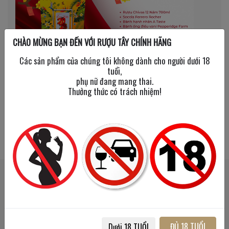
CHÀO MỪNG BẠN ĐẾN VỚI RƯỢU TÂY CHÍNH HÃNG
Các sản phẩm của chúng tôi không dành cho người dưới 18
tuổi,
phụ nữ đang mang thai.
Thưởng thức có trách nhiệm!
SẢN PHẨM LIÊN QUAN
SẢN PHẨM ĐÃ XEM
Happy
Happy
New
New
Year
Year
2026
2026
ĐỦ 18 TUỔI
Dưới 18 TUỔI