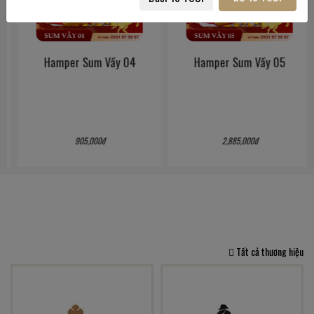
Hamper Sum Vầy 04
Hamper Sum Vầy 05
905,000đ
2,885,000đ
Tất cả thương hiệu