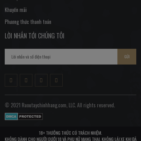
Khuyến mãi
Phương thức thanh toán
LỜI NHẮN TỚI CHÚNG TÔI
GỬI
© 2021 Ruoutaychinhhang.com, LLC. All rights reserved.
18+ THƯỞNG THỨC CÓ TRÁCH NHIỆM.
KHÔNG DÀNH CHO NGƯỜI DƯỚI 18 VÀ PHỤ NỮ MANG THAI, KHÔNG LÁI XE KHI ĐÃ