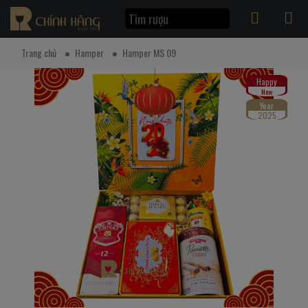
Trang chủ
Hamper
Hamper MS 09
Happy
New
Year
2025