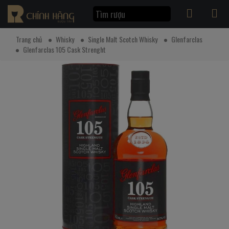
Trang chủ
Whisky
Single Malt Scotch Whisky
Glenfarclas
Glenfarclas 105 Cask Strenght