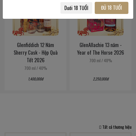
ĐỦ 18 TUỔI
Dưới 18 TUỔI
Glenfiddich 12 Năm
GlenAllachie 13 năm -
Sherry Cask - Hộp Quà
Year of The Horse 2026
Tết 2026
700 ml
/
48%
700 ml
/
40%
1,400,000đ
2,250,000đ
Tất cả thương hiệu