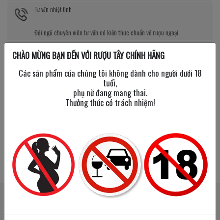
Tư vấn nhiệt tình
Đội ngũ chuyên viên tư vấn có kiến thức chuẩn về rượu ngoại
Giá tốt kèm quà tặng
CHÀO MỪNG BẠN ĐẾN VỚI RƯỢU TÂY CHÍNH HÃNG
Nhiều chương trình giảm giá, tặng quà cực giá trị
Các sản phẩm của chúng tôi không dành cho người dưới 18
tuổi,
phụ nữ đang mang thai.
Thưởng thức có trách nhiệm!
SẢN PHẨM LIÊN QUAN
SẢN PHẨM ĐÃ XEM
New Year
New Year
Tạm hết
2026
2026