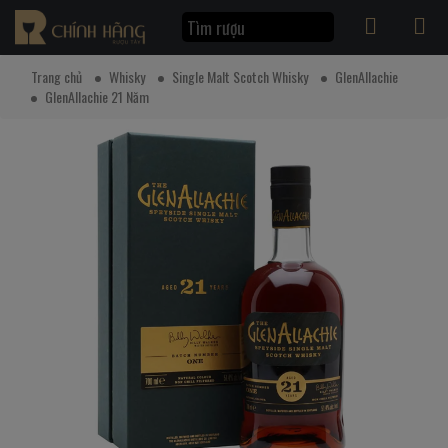
Trang chủ
Whisky
Single Malt Scotch Whisky
GlenAllachie
GlenAllachie 21 Năm