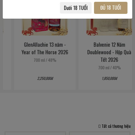
ĐỦ 18 TUỔI
Dưới 18 TUỔI
GlenAllachie 13 năm -
Balvenie 12 Năm
Year of The Horse 2026
Doublewood - Hộp Quà
Tết 2026
700 ml
/
48%
700 ml
/
40%
2,250,000đ
1,850,000đ
Tất cả thương hiệu