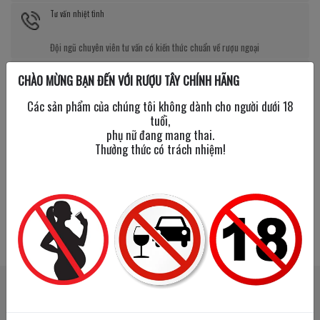
Tư vấn nhiệt tình
Đội ngũ chuyên viên tư vấn có kiến thức chuẩn về rượu ngoại
Giá tốt kèm quà tặng
CHÀO MỪNG BẠN ĐẾN VỚI RƯỢU TÂY CHÍNH HÃNG
Nhiều chương trình giảm giá, tặng quà cực giá trị
Các sản phẩm của chúng tôi không dành cho người dưới 18
tuổi,
phụ nữ đang mang thai.
Thưởng thức có trách nhiệm!
SẢN PHẨM LIÊN QUAN
SẢN PHẨM ĐÃ XEM
New Year
New Year
2026
2026