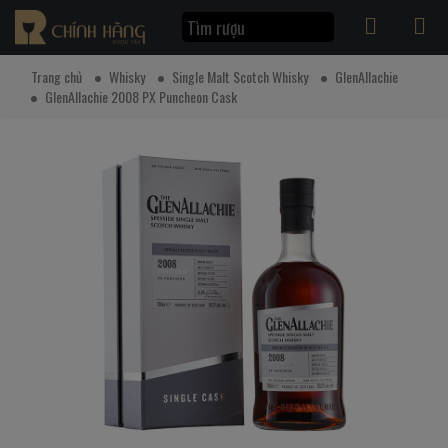
Trang chủ
Whisky
Single Malt Scotch Whisky
GlenAllachie
GlenAllachie 2008 PX Puncheon Cask