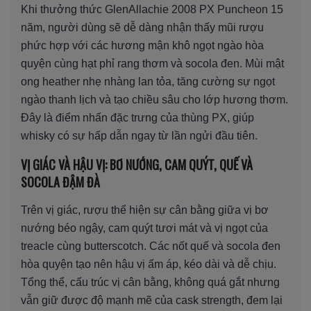
Khi thưởng thức GlenAllachie 2008 PX Puncheon 15
năm, người dùng sẽ dễ dàng nhận thấy mũi rượu
phức hợp với các hương mận khô ngọt ngào hòa
quyện cùng hạt phỉ rang thơm và socola đen. Mùi mật
ong heather nhẹ nhàng lan tỏa, tăng cường sự ngọt
ngào thanh lịch và tạo chiều sâu cho lớp hương thơm.
Đây là điểm nhấn đặc trưng của thùng PX, giúp
whisky có sự hấp dẫn ngay từ lần ngửi đầu tiên.
VỊ GIÁC VÀ HẬU VỊ: BƠ NƯỚNG, CAM QUÝT, QUẾ VÀ
SOCOLA ĐẬM ĐÀ
Trên vị giác, rượu thể hiện sự cân bằng giữa vị bơ
nướng béo ngậy, cam quýt tươi mát và vị ngọt của
treacle cùng butterscotch. Các nốt quế và socola đen
hòa quyện tạo nên hậu vị ấm áp, kéo dài và dễ chịu.
Tổng thể, cấu trúc vị cân bằng, không quá gắt nhưng
vẫn giữ được độ mạnh mẽ của cask strength, đem lại