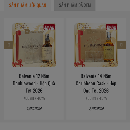
SẢN PHẨM LIÊN QUAN
SẢN PHẨM ĐÃ XEM
New Year
New Year
2026
2026
Balvenie 12 Năm
Balvenie 14 Năm
Doublewood - Hộp Quà
Caribbean Cask - Hộp
Tết 2026
Quà Tết 2026
700 ml
/
40%
700 ml
/
43%
1,850,000đ
2,700,000đ