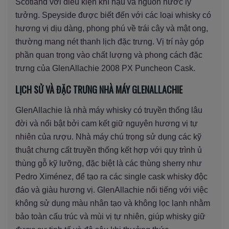
Scotland với điều kiện khí hậu và nguồn nước lý
tưởng. Speyside được biết đến với các loại whisky có
hương vị dịu dàng, phong phú về trái cây và mật ong,
thường mang nét thanh lịch đặc trưng. Vị trí này góp
phần quan trọng vào chất lượng và phong cách đặc
trưng của GlenAllachie 2008 PX Puncheon Cask.
LỊCH SỬ VÀ ĐẶC TRƯNG NHÀ MÁY GLENALLACHIE
GlenAllachie là nhà máy whisky có truyền thống lâu
đời và nổi bật bởi cam kết giữ nguyên hương vị tự
nhiên của rượu. Nhà máy chú trọng sử dụng các kỹ
thuật chưng cất truyền thống kết hợp với quy trình ủ
thùng gỗ kỹ lưỡng, đặc biệt là các thùng sherry như
Pedro Ximénez, để tạo ra các single cask whisky độc
đáo và giàu hương vị. GlenAllachie nổi tiếng với việc
không sử dụng màu nhân tạo và không lọc lạnh nhằm
bảo toàn cấu trúc và mùi vị tự nhiên, giúp whisky giữ