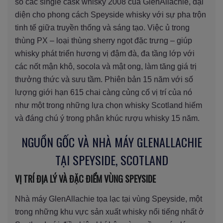
số các single cask whisky 2008 của GlenAllachie, đại
diện cho phong cách Speyside whisky với sự pha trộn
tinh tế giữa truyền thống và sáng tạo. Việc ủ trong
thùng PX – loại thùng sherry ngọt đặc trưng – giúp
whisky phát triển hương vị đậm đà, đa tầng lớp với
các nốt mận khô, socola và mật ong, làm tăng giá trị
thưởng thức và sưu tầm. Phiên bản 15 năm với số
lượng giới hạn 615 chai càng củng cố vị trí của nó
như một trong những lựa chọn whisky Scotland hiếm
và đáng chú ý trong phân khúc rượu whisky 15 năm.
NGUỒN GỐC VÀ NHÀ MÁY GLENALLACHIE
TẠI SPEYSIDE, SCOTLAND
VỊ TRÍ ĐỊA LÝ VÀ ĐẶC ĐIỂM VÙNG SPEYSIDE
Nhà máy GlenAllachie tọa lạc tại vùng Speyside, một
trong những khu vực sản xuất whisky nổi tiếng nhất ở