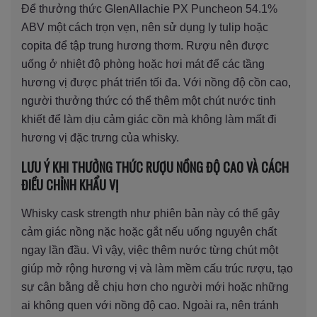
Để thưởng thức GlenAllachie PX Puncheon 54.1%
ABV một cách trọn vẹn, nên sử dụng ly tulip hoặc
copita để tập trung hương thơm. Rượu nên được
uống ở nhiệt độ phòng hoặc hơi mát để các tầng
hương vị được phát triển tối đa. Với nồng độ cồn cao,
người thưởng thức có thể thêm một chút nước tinh
khiết để làm dịu cảm giác cồn mà không làm mất đi
hương vị đặc trưng của whisky.
LƯU Ý KHI THƯỞNG THỨC RƯỢU NỒNG ĐỘ CAO VÀ CÁCH
ĐIỀU CHỈNH KHẨU VỊ
Whisky cask strength như phiên bản này có thể gây
cảm giác nồng nặc hoặc gắt nếu uống nguyên chất
ngay lần đầu. Vì vậy, việc thêm nước từng chút một
giúp mở rộng hương vị và làm mềm cấu trúc rượu, tạo
sự cân bằng dễ chịu hơn cho người mới hoặc những
ai không quen với nồng độ cao. Ngoài ra, nên tránh