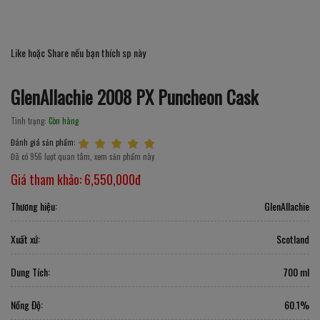
Like hoặc Share nếu bạn thích sp này
GlenAllachie 2008 PX Puncheon Cask
Tình trạng:
Còn hàng
Đánh giá sản phẩm:
Đã có 956 lượt quan tâm, xem sản phẩm này
Giá tham khảo:
6,550,000đ
Thương hiệu:
GlenAllachie
Xuất xứ:
Scotland
Dung Tích:
700 ml
Nồng Độ:
60.1%