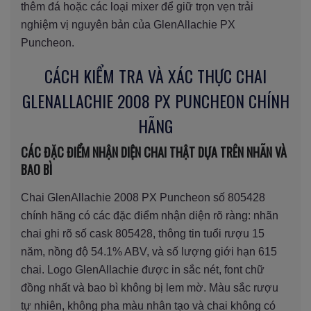
thêm đá hoặc các loại mixer để giữ trọn vẹn trải
nghiệm vị nguyên bản của GlenAllachie PX
Puncheon.
CÁCH KIỂM TRA VÀ XÁC THỰC CHAI
GLENALLACHIE 2008 PX PUNCHEON CHÍNH
HÃNG
CÁC ĐẶC ĐIỂM NHẬN DIỆN CHAI THẬT DỰA TRÊN NHÃN VÀ
BAO BÌ
Chai GlenAllachie 2008 PX Puncheon số 805428
chính hãng có các đặc điểm nhận diện rõ ràng: nhãn
chai ghi rõ số cask 805428, thông tin tuổi rượu 15
năm, nồng độ 54.1% ABV, và số lượng giới hạn 615
chai. Logo GlenAllachie được in sắc nét, font chữ
đồng nhất và bao bì không bị lem mờ. Màu sắc rượu
tự nhiên, không pha màu nhân tạo và chai không có