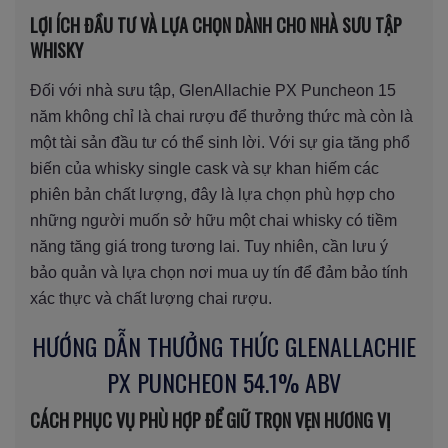
LỢI ÍCH ĐẦU TƯ VÀ LỰA CHỌN DÀNH CHO NHÀ SƯU TẬP
WHISKY
Đối với nhà sưu tập, GlenAllachie PX Puncheon 15
năm không chỉ là chai rượu để thưởng thức mà còn là
một tài sản đầu tư có thể sinh lời. Với sự gia tăng phổ
biến của whisky single cask và sự khan hiếm các
phiên bản chất lượng, đây là lựa chọn phù hợp cho
những người muốn sở hữu một chai whisky có tiềm
năng tăng giá trong tương lai. Tuy nhiên, cần lưu ý
bảo quản và lựa chọn nơi mua uy tín để đảm bảo tính
xác thực và chất lượng chai rượu.
HƯỚNG DẪN THƯỞNG THỨC GLENALLACHIE
PX PUNCHEON 54.1% ABV
CÁCH PHỤC VỤ PHÙ HỢP ĐỂ GIỮ TRỌN VẸN HƯƠNG VỊ