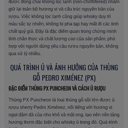
được đóng chai không lọc lạnh (non-chillfiltered) nhằm
giữ lại toàn bộ hương vị và cấu trúc nguyên bản của
rượu. Việc không lọc lạnh cũng giúp whisky duy trì
màu sắc tự nhiên, không bị pha tạp hay mất đi các tinh
chất quý giá. Đây là đặc điểm quan trọng chứng minh
tính chân thực và chất lượng cao của sản phẩm, phù
hợp với người dùng yêu cầu rượu nguyên bản, không
qua xử lý nhiều.
QUÁ TRÌNH Ủ VÀ ẢNH HƯỞNG CỦA THÙNG
GỖ PEDRO XIMÉNEZ (PX)
ĐẶC ĐIỂM THÙNG PX PUNCHEON VÀ CÁCH Ủ RƯỢU
Thùng PX Puncheon là loại thùng gỗ sồi lớn được ủ
rượu sherry Pedro Ximénez, nổi tiếng với hương vị
ngọt đậm đà của nho khô và mật ong, tạo nên nền tảng
hương thơm đặc biệt cho whisky ủ trong đó. Quá trình