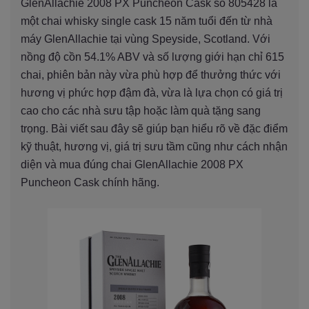
GlenAllachie 2008 PX Puncheon Cask số 805428 là
một chai whisky single cask 15 năm tuổi đến từ nhà
máy GlenAllachie tại vùng Speyside, Scotland. Với
nồng độ cồn 54.1% ABV và số lượng giới hạn chỉ 615
chai, phiên bản này vừa phù hợp để thưởng thức với
hương vị phức hợp đậm đà, vừa là lựa chọn có giá trị
cao cho các nhà sưu tập hoặc làm quà tặng sang
trọng. Bài viết sau đây sẽ giúp bạn hiểu rõ về đặc điểm
kỹ thuật, hương vị, giá trị sưu tầm cũng như cách nhận
diện và mua đúng chai GlenAllachie 2008 PX
Puncheon Cask chính hãng.