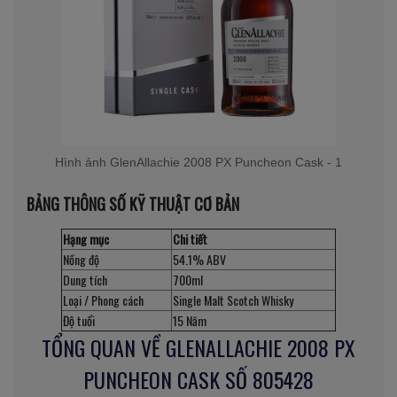
Hình ảnh GlenAllachie 2008 PX Puncheon Cask - 1
BẢNG THÔNG SỐ KỸ THUẬT CƠ BẢN
Hạng mục
Chi tiết
Nồng độ
54.1% ABV
Dung tích
700ml
Loại / Phong cách
Single Malt Scotch Whisky
Độ tuổi
15 Năm
TỔNG QUAN VỀ GLENALLACHIE 2008 PX
PUNCHEON CASK SỐ 805428