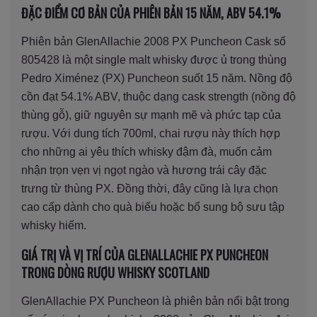
ĐẶC ĐIỂM CƠ BẢN CỦA PHIÊN BẢN 15 NĂM, ABV 54.1%
Phiên bản GlenAllachie 2008 PX Puncheon Cask số
805428 là một single malt whisky được ủ trong thùng
Pedro Ximénez (PX) Puncheon suốt 15 năm. Nồng độ
cồn đạt 54.1% ABV, thuộc dạng cask strength (nồng độ
thùng gỗ), giữ nguyên sự mạnh mẽ và phức tạp của
rượu. Với dung tích 700ml, chai rượu này thích hợp
cho những ai yêu thích whisky đậm đà, muốn cảm
nhận trọn vẹn vị ngọt ngào và hương trái cây đặc
trưng từ thùng PX. Đồng thời, đây cũng là lựa chọn
cao cấp dành cho quà biếu hoặc bổ sung bộ sưu tập
whisky hiếm.
GIÁ TRỊ VÀ VỊ TRÍ CỦA GLENALLACHIE PX PUNCHEON
TRONG DÒNG RƯỢU WHISKY SCOTLAND
GlenAllachie PX Puncheon là phiên bản nổi bật trong