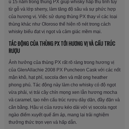
ủ 15 năm trong thùng PX giúp whisky hấp thụ tinh túy
từ gỗ và lớp sherry, làm tăng độ sâu và sự phức hợp
của hương vị. Việc sử dụng thùng PX thay vì các loại
thùng khác như Oloroso thể hiện rõ nét trong cách
whisky biểu đạt vị ngọt và cảm giác mềm mại.
TÁC ĐỘNG CỦA THÙNG PX TỚI HƯƠNG VỊ VÀ CẤU TRÚC
RƯỢU
Ảnh hưởng của thùng PX rất rõ ràng trong hương vị
của GlenAllachie 2008 PX Puncheon Cask với các nốt
mận khô, hạt phỉ, socola đen và mật ong heather
phong phú. Tác động này làm cho whisky có độ ngọt
vừa phải, vị trái cây chín mọng xen lẫn hương mocha
và caramel, tạo nên cấu trúc rượu dày dặn, đầy đặn và
cân bằng. Hậu vị của rượu kéo dài với vị socola ngọt
ngào điểm xuyết quế ấm áp, mang lại trải nghiệm
thưởng thức trọn vẹn và hấp dẫn.