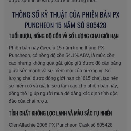
được sự tinh tế và độ sâu khi thưởng thức.
THÔNG SỐ KỸ THUẬT CỦA PHIÊN BẢN PX
PUNCHEON 15 NĂM SỐ 805428
TUỔI RƯỢU, NỒNG ĐỘ CỒN VÀ SỐ LƯỢNG CHAI GIỚI HẠN
Phiên bản này được ủ 15 năm trong thùng PX
Puncheon, có nồng độ cồn 54.1% ABV, là mức cồn
cao nhưng không quá gắt, giúp giữ được độ cân bằng
giữa sức mạnh và sự mềm mại của hương vị. Số
lượng chai được đóng giới hạn chỉ 615 chai, tạo nên
sự hiếm có và giá trị sưu tầm cao cho phiên bản này,
đồng thời giúp người mua dễ dàng xác định tính độc
đáo của chai rượu.
TÍNH CHẤT KHÔNG LỌC LẠNH VÀ MÀU SẮC TỰ NHIÊN
GlenAllachie 2008 PX Puncheon Cask số 805428