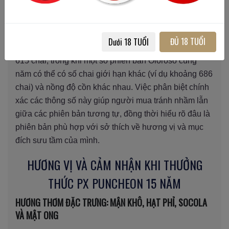
PHÂN BIỆT VỀ ĐẶC TÍNH KỸ THUẬT VÀ ĐỘ HIẾM CỦA CÁC
PHIÊN BẢN
Phiên bản PX Puncheon số 805428 có tuổi rượu 15
ĐỦ 18 TUỔI
Dưới 18 TUỔI
năm và nồng độ 54.1% ABV, với số lượng giới hạn
615 chai, trong khi một số phiên bản Oloroso cùng
năm có thể có số chai giới hạn khác (ví dụ khoảng 686
chai) và nồng độ cồn khác nhau. Việc phân biệt chính
xác các thông số này giúp người mua tránh nhầm lẫn
giữa các phiên bản tương tự, đồng thời hiểu rõ đâu là
phiên bản phù hợp với sở thích về hương vị và mục
đích sưu tầm của mình.
HƯƠNG VỊ VÀ CẢM NHẬN KHI THƯỞNG
THỨC PX PUNCHEON 15 NĂM
HƯƠNG THƠM ĐẶC TRƯNG: MẬN KHÔ, HẠT PHỈ, SOCOLA
VÀ MẬT ONG