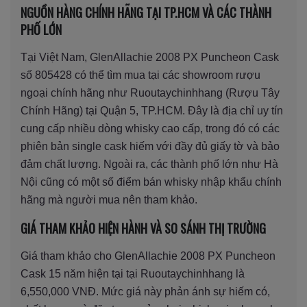
NGUỒN HÀNG CHÍNH HÃNG TẠI TP.HCM VÀ CÁC THÀNH
PHỐ LỚN
Tại Việt Nam, GlenAllachie 2008 PX Puncheon Cask
số 805428 có thể tìm mua tại các showroom rượu
ngoại chính hãng như Ruoutaychinhhang (Rượu Tây
Chính Hãng) tại Quận 5, TP.HCM. Đây là địa chỉ uy tín
cung cấp nhiều dòng whisky cao cấp, trong đó có các
phiên bản single cask hiếm với đầy đủ giấy tờ và bảo
đảm chất lượng. Ngoài ra, các thành phố lớn như Hà
Nội cũng có một số điểm bán whisky nhập khẩu chính
hãng mà người mua nên tham khảo.
GIÁ THAM KHẢO HIỆN HÀNH VÀ SO SÁNH THỊ TRƯỜNG
Giá tham khảo cho GlenAllachie 2008 PX Puncheon
Cask 15 năm hiện tại tại Ruoutaychinhhang là
6,550,000 VNĐ. Mức giá này phản ánh sự hiếm có,