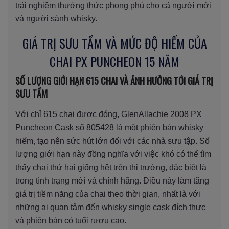
trải nghiệm thưởng thức phong phú cho cả người mới
và người sành whisky.
GIÁ TRỊ SƯU TẦM VÀ MỨC ĐỘ HIẾM CỦA
CHAI PX PUNCHEON 15 NĂM
SỐ LƯỢNG GIỚI HẠN 615 CHAI VÀ ẢNH HƯỞNG TỚI GIÁ TRỊ
SƯU TẦM
Với chỉ 615 chai được đóng, GlenAllachie 2008 PX
Puncheon Cask số 805428 là một phiên bản whisky
hiếm, tạo nên sức hút lớn đối với các nhà sưu tập. Số
lượng giới hạn này đồng nghĩa với việc khó có thể tìm
thấy chai thứ hai giống hệt trên thị trường, đặc biệt là
trong tình trạng mới và chính hãng. Điều này làm tăng
giá trị tiềm năng của chai theo thời gian, nhất là với
những ai quan tâm đến whisky single cask đích thực
và phiên bản có tuổi rượu cao.