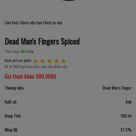
Like hoặc Share nếu bạn thích sp này
Dead Man's Fingers Spiced
Tình trạng:
Còn hàng
Đánh giá sản phẩm:
Đã có 2402 lượt quan tâm, xem sản phẩm này
Giá tham khảo:
900,000đ
Thương hiệu:
Dead Man's Finger
Xuất xứ:
Anh
Dung Tích:
700 ml
Nồng Độ:
37.5%