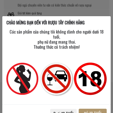
Đội ngũ chuyên viên tư vấn có kiến thức chuẩn về rượu ngoại
Giá tốt kèm quà tặng
CHÀO MỪNG BẠN ĐẾN VỚI RƯỢU TÂY CHÍNH HÃNG
Nhiều chương trình giảm giá, tặng quà cực giá trị
Các sản phẩm của chúng tôi không dành cho người dưới 18
tuổi,
phụ nữ đang mang thai.
Thưởng thức có trách nhiệm!
SẢN PHẨM LIÊN QUAN
SẢN PHẨM ĐÃ XEM