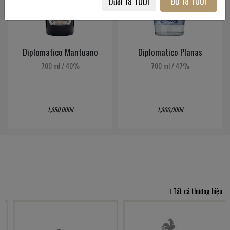
ĐỦ 18 TUỔI
Dưới 18 TUỔI
Diplomatico Mantuano
Diplomatico Planas
700 ml
/
40%
700 ml
/
47%
1,950,000đ
1,900,000đ
Tất cả thương hiệu