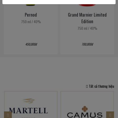
Pernod
Grand Marnier Limited
Edition
750 ml
/
40%
750 ml
/
40%
450,000đ
700,000đ
Tất cả thương hiệu