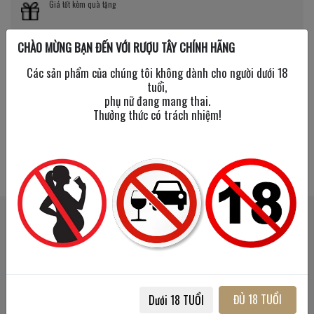
Giá tốt kèm quà tặng
Nhiều chương trình giảm giá, tặng quà cực giá trị
CHÀO MỪNG BẠN ĐẾN VỚI RƯỢU TÂY CHÍNH HÃNG
Các sản phẩm của chúng tôi không dành cho người dưới 18
tuổi,
phụ nữ đang mang thai.
Thưởng thức có trách nhiệm!
SẢN PHẨM LIÊN QUAN
SẢN PHẨM ĐÃ XEM
ĐỦ 18 TUỔI
Dưới 18 TUỔI